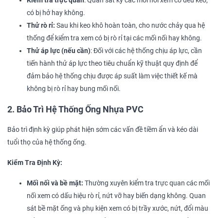
Kiểm tra trực quan
: Quan sát kỹ các mối nối xem có đều keo,
có bị hở hay không.
Thử rò rỉ:
Sau khi keo khô hoàn toàn, cho nước chảy qua hệ
thống để kiểm tra xem có bị rò rỉ tại các mối nối hay không.
Thử áp lực (nếu cần)
: Đối với các hệ thống chịu áp lực, cần
tiến hành thử áp lực theo tiêu chuẩn kỹ thuật quy định để
đảm bảo hệ thống chịu được áp suất làm việc thiết kế mà
không bị rò rỉ hay bung mối nối.
2. Bảo Trì Hệ Thống Ống Nhựa PVC
Bảo trì định kỳ giúp phát hiện sớm các vấn đề tiềm ẩn và kéo dài
tuổi thọ của hệ thống ống.
Kiểm Tra Định Kỳ:
Mối nối và bề mặt:
Thường xuyên kiểm tra trực quan các mối
nối xem có dấu hiệu rò rỉ, nứt vỡ hay biến dạng không. Quan
sát bề mặt ống và phụ kiện xem có bị trầy xước, nứt, đổi màu