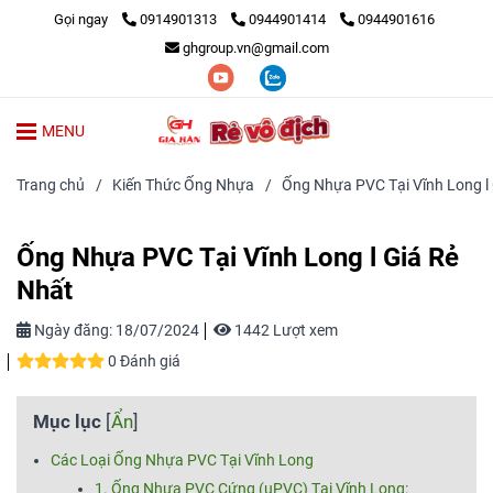
Gọi ngay
0914901313
0944901414
0944901616
ghgroup.vn@gmail.com
MENU
Trang chủ
/
Kiến Thức Ống Nhựa
/
Ống Nhựa PVC Tại Vĩnh Long l
Ống Nhựa PVC Tại Vĩnh Long l Giá Rẻ
Nhất
Ngày đăng:
18/07/2024
1442 Lượt xem
0 Đánh giá
Mục lục
[
Ẩn
]
Các Loại Ống Nhựa PVC Tại Vĩnh Long
1. Ống Nhựa PVC Cứng (uPVC) Tại Vĩnh Long: