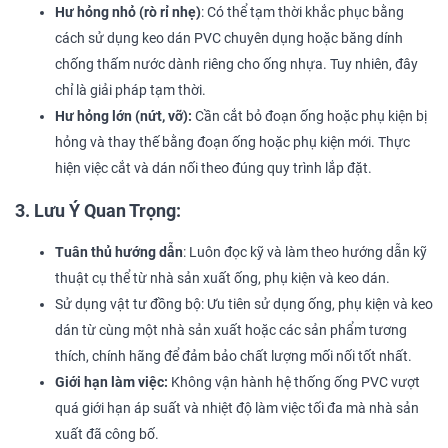
Hư hỏng nhỏ (rò rỉ nhẹ)
: Có thể tạm thời khắc phục bằng
cách sử dụng keo dán PVC chuyên dụng hoặc băng dính
chống thấm nước dành riêng cho ống nhựa. Tuy nhiên, đây
chỉ là giải pháp tạm thời.
Hư hỏng lớn (nứt, vỡ):
Cần cắt bỏ đoạn ống hoặc phụ kiện bị
hỏng và thay thế bằng đoạn ống hoặc phụ kiện mới. Thực
hiện việc cắt và dán nối theo đúng quy trình lắp đặt.
3. Lưu Ý Quan Trọng:
Tuân thủ hướng dẫn
: Luôn đọc kỹ và làm theo hướng dẫn kỹ
thuật cụ thể từ nhà sản xuất ống, phụ kiện và keo dán.
Sử dụng vật tư đồng bộ: Ưu tiên sử dụng ống, phụ kiện và keo
dán từ cùng một nhà sản xuất hoặc các sản phẩm tương
thích, chính hãng để đảm bảo chất lượng mối nối tốt nhất.
Giới hạn làm việc:
Không vận hành hệ thống ống PVC vượt
quá giới hạn áp suất và nhiệt độ làm việc tối đa mà nhà sản
xuất đã công bố.