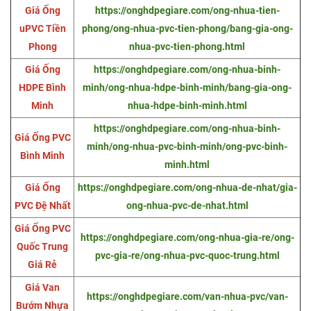
Giá Ống
https://onghdpegiare.com/ong-nhua-tien-
uPVC Tiền
phong/ong-nhua-pvc-tien-phong/bang-gia-ong-
Phong
nhua-pvc-tien-phong.html
Giá Ống
https://onghdpegiare.com/ong-nhua-binh-
HDPE Bình
minh/ong-nhua-hdpe-binh-minh/bang-gia-ong-
Minh
nhua-hdpe-binh-minh.html
https://onghdpegiare.com/ong-nhua-binh-
Giá Ống PVC
minh/ong-nhua-pvc-binh-minh/ong-pvc-binh-
Bình Minh
minh.html
Giá Ống
https://onghdpegiare.com/ong-nhua-de-nhat/gia-
PVC Đệ Nhất
ong-nhua-pvc-de-nhat.html
Giá Ống PVC
https://onghdpegiare.com/ong-nhua-gia-re/ong-
Quốc Trung
pvc-gia-re/ong-nhua-pvc-quoc-trung.html
Giá Rẻ
Giá Van
https://onghdpegiare.com/van-nhua-pvc/van-
Bướm Nhựa