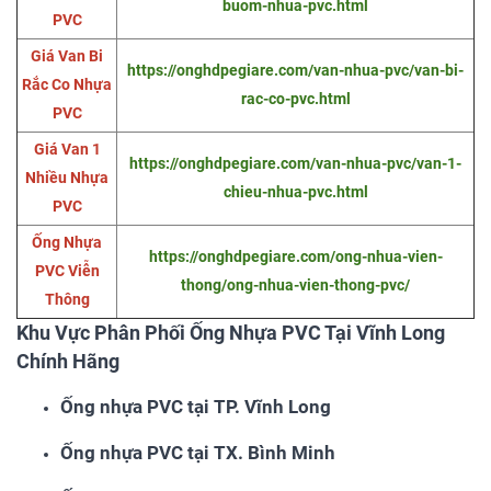
buom-nhua-pvc.html
PVC
Giá Van Bi
https://onghdpegiare.com/van-nhua-pvc/van-bi-
Rắc Co Nhựa
rac-co-pvc.html
PVC
Giá Van 1
https://onghdpegiare.com/van-nhua-pvc/van-1-
Nhiều Nhựa
chieu-nhua-pvc.html
PVC
Ống Nhựa
https://onghdpegiare.com/ong-nhua-vien-
PVC Viễn
thong/ong-nhua-vien-thong-pvc/
Thông
Khu Vực Phân Phối Ống Nhựa PVC Tại Vĩnh Long
Chính Hãng
Ống nhựa PVC tại TP. Vĩnh Long
Ống nhựa PVC tại TX. Bình Minh