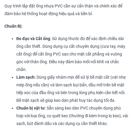
Quy trình lắp đặt ống nhựa PVC cần sự cẩn thận và chính xác để
đảm bảo hệ thống hoạt động hiệu quả và bền bỉ.
Chuẩn Bị:
Đo đạc và Cắt ống
: Sử dụng thước đo để xác định chiều dài
ống cần thiết. Dùng dụng cụ cắt chuyên dụng (cưa tay, máy
cắt ống) để cắt ống PVC sao cho mặt cắt phẳng và vuông
góc với thân ống. Điều này đảm bảo mối nối khít và chắc
chắn.
Làm sạch:
Dùng giấy nhám mịn để xử lý bề mặt cắt (vát nhẹ
mép ống nếu cần) và làm sạch bụi bẩn, dầu mỡ trên bề mặt
tiếp xúc của đầu ống và bên trong lòng phụ kiện cần kết nối.
Bề mặt sạch sẽ giúp keo dán phát huy tác dụng tối đa.
Chuẩn bị vật tư
: Sẵn sàng keo dán PVC chuyên dụng phù
hợp với loại ống, cọ quét keo (thường đi kèm trong lọ keo), vải
sạch, bút đánh dấu và các dụng cụ cần thiết khác.