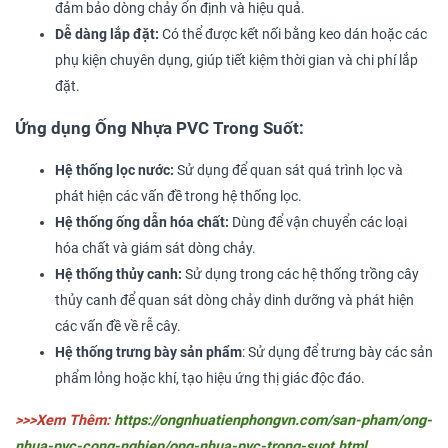
đảm bảo dòng chảy ổn định và hiệu quả.
Dễ dàng lắp đặt:
Có thể được kết nối bằng keo dán hoặc các
phụ kiện chuyên dụng, giúp tiết kiệm thời gian và chi phí lắp
đặt.
Ứng dụng Ống Nhựa PVC Trong Suốt:
Hệ thống lọc nước:
Sử dụng để quan sát quá trình lọc và
phát hiện các vấn đề trong hệ thống lọc.
Hệ thống ống dẫn hóa chất:
Dùng để vận chuyển các loại
hóa chất và giám sát dòng chảy.
Hệ thống thủy canh:
Sử dụng trong các hệ thống trồng cây
thủy canh để quan sát dòng chảy dinh dưỡng và phát hiện
các vấn đề về rễ cây.
Hệ thống trưng bày sản phẩm
: Sử dụng để trưng bày các sản
phẩm lỏng hoặc khí, tạo hiệu ứng thị giác độc đáo.
>>>Xem Thêm:
https://ongnhuatienphongvn.com/san-pham/ong-
nhua-pvc-cong-nghiep/ong-nhua-pvc-trong-suot.html