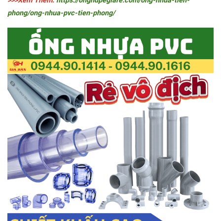
>>>Xem Thêm:
https://onghdpegiare.com/ong-nhua-tien-
phong/ong-nhua-pvc-tien-phong/