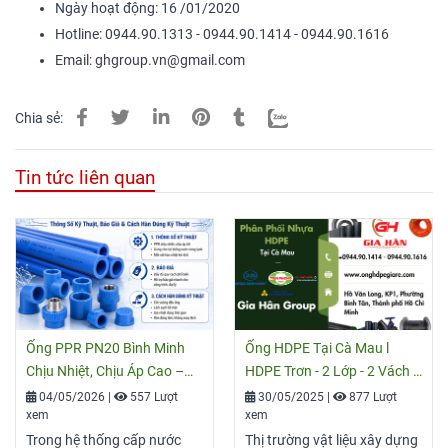
Ngày hoạt động: 16 /01/2020
Hotline: 0944.90.1313 - 0944.90.1414 - 0944.90.1616
Email: ghgroup.vn@gmail.com
Chia sẻ:
Tin tức liên quan
Ống PPR PN20 Bình Minh
Ống HDPE Tại Cà Mau l
Chịu Nhiệt, Chịu Áp Cao –
HDPE Trơn - 2 Lớp - 2 Vách -
Giá Tốt 2026
Xoắn Cam
04/05/2026
|
557 Lượt
30/05/2025
|
877 Lượt
xem
xem
Trong hệ thống cấp nước
Thị trường vật liệu xây dựng