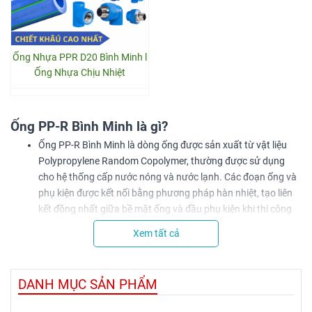
Ống Nhựa PPR D20 Bình Minh l
Ống Nhựa Chịu Nhiệt
Ống PP-R Bình Minh là gì?
Ống PP-R Bình Minh là dòng ống được sản xuất từ vật liệu
Polypropylene Random Copolymer, thường được sử dụng
cho hệ thống cấp nước nóng và nước lạnh. Các đoạn ống và
phụ kiện được kết nối bằng phương pháp hàn nhiệt, tạo liên
kết đồng nhất giữa bề mặt ống và đầu phụ kiện khi thi công
đúng quy trình.
Xem tất cả
Mỗi sản phẩm có đường kính, độ dày và cấp áp lực khác
nhau. Vì vậy, người dùng cần đối chiếu catalogue và yêu cầu
thiết kế thay vì sử dụng một quy cách cho toàn bộ hệ thống.
DANH MỤC SẢN PHẨM
Các cấp áp lực của ống PP-R Bình Minh