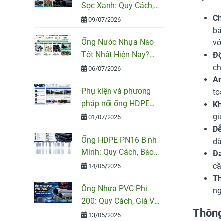
Sọc Xanh: Quy Cách,
Ứng Dụng Và Cách
Ch
09/07/2026
Chọn Đúng
bả
Ống Nước Nhựa Nào
vớ
Tốt Nhất Hiện Nay?
Độ
So Sánh PVC, PPR Và
ch
06/07/2026
HDPE
An
Phụ kiện và phương
to
pháp nối ống HDPE
Kh
đúng kỹ thuật
gi
01/07/2026
Dễ
Ống HDPE PN16 Bình
dà
Minh: Quy Cách, Báo
Đa
Giá Và Cách Chọn
cầ
14/05/2026
Đúng Cho Công Trình
Th
Ống Nhựa PVC Phi
ng
200: Quy Cách, Giá Và
Thông
Cách Chọn Đúng Cho
13/05/2026