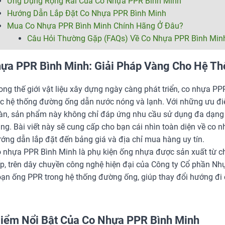
Ứng Dụng Rộng Rãi Của Co Nhựa PPR Bình Minh
Hướng Dẫn Lắp Đặt Co Nhựa PPR Bình Minh
Mua Co Nhựa PPR Bình Minh Chính Hãng Ở Đâu?
Câu Hỏi Thường Gặp (FAQs) Về Co Nhựa PPR Bình Min
ựa PPR Bình Minh: Giải Pháp Vàng Cho Hệ T
ong thế giới vật liệu xây dựng ngày càng phát triển, co nhựa P
c hệ thống đường ống dẫn nước nóng và lạnh. Với những ưu điểm
àn, sản phẩm này không chỉ đáp ứng nhu cầu sử dụng đa dạng 
ng. Bài viết này sẽ cung cấp cho bạn cái nhìn toàn diện về co 
ớng dẫn lắp đặt đến bảng giá và địa chỉ mua hàng uy tín.
 nhựa PPR Bình Minh là phụ kiện ống nhựa được sản xuất từ c
p, trên dây chuyền công nghệ hiện đại của Công ty Cổ phần Nhự
ạn ống PPR trong hệ thống đường ống, giúp thay đổi hướng đi 
iểm Nổi Bật Của Co Nhựa PPR Bình Minh