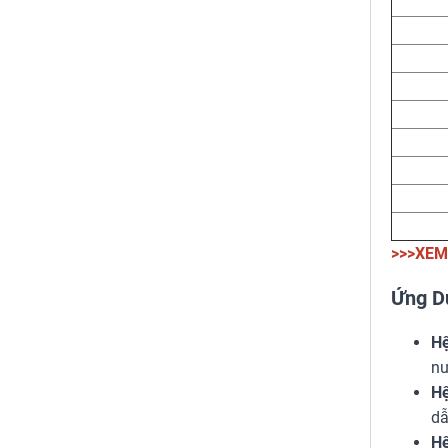
>>>XEM
Ứng D
Hệ
nư
Hệ
dẫ
Hệ