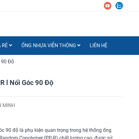
Á RẺ
ỐNG NHỰA VIỄN THÔNG
LIÊN HỆ
 90 Độ
 l Nối Góc 90 Độ
H MINH
góc 90 độ là phụ kiện quan trọng trong hệ thống ống
 Random Copolymer (PP-R) chất lượng cao, được sử