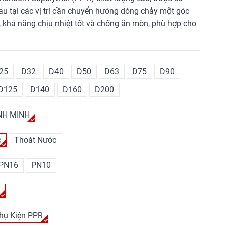
u tại các vị trí cần chuyển hướng dòng chảy một góc
, khả năng chịu nhiệt tốt và chống ăn mòn, phù hợp cho
25
D32
D40
D50
D63
D75
D90
D125
D140
D160
D200
NH MINH
c
Thoát Nước
PN16
PN10
t
hụ Kiện PPR