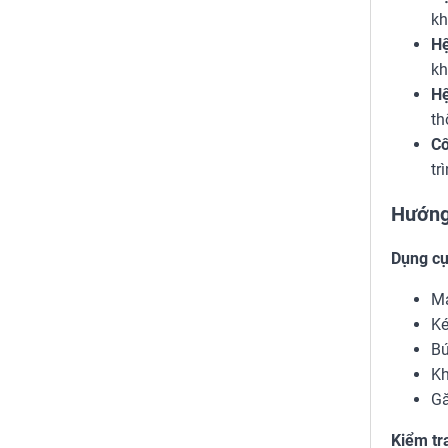
kh
Hệ
kh
Hệ
th
Cô
tr
Hướng
Dụng cụ 
Má
Ké
Bú
Kh
Gă
Kiểm tr