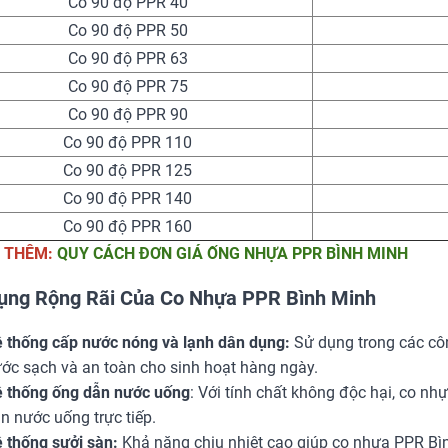
Co 90 độ PPR 40
Co 90 độ PPR 50
Co 90 độ PPR 63
Co 90 độ PPR 75
Co 90 độ PPR 90
Co 90 độ PPR 110
Co 90 độ PPR 125
Co 90 độ PPR 140
Co 90 độ PPR 160
 THÊM:
QUY CÁCH ĐƠN GIÁ ỐNG NHỰA PPR BÌNH MINH
ụng Rộng Rãi Của Co Nhựa PPR Bình Minh
 thống cấp nước nóng và lạnh dân dụng:
Sử dụng trong các côn
ớc sạch và an toàn cho sinh hoạt hàng ngày.
 thống ống dẫn nước uống
: Với tính chất không độc hại, co n
n nước uống trực tiếp.
 thống sưởi sàn:
Khả năng chịu nhiệt cao giúp co nhựa PPR Bìn