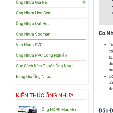
Ống Nhựa Giá Rẻ
Ống Nhựa Hoa Sen
Ống Nhựa Đạt Hòa
Co Nh
Ống Nhựa Stroman
Van Nhựa PVC
Tr
cá
Ống Nhựa PVC Công Nghiệp
to
dù
Quy Cách Kích Thước Ống Nhựa
hư
Co
Bảng Giá Ống Nhựa
cấ
đo
KIẾN THỨC ỐNG NHỰA
Ống HDPE Màu Đen
Đặc Đ