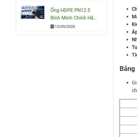
Công Trình
Ch
Ống HDPE PN12.5
Mà
Bình Minh Chính Hãng
Kí
– Quy Cách, Giá Bán
13/05/2026
Áp
Và Tư Vấn Chọn Mua
Nh
Tu
Ti
Bảng 
Gi
ch