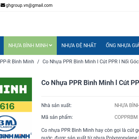
ghgroup.vn@gmail.com
NHỰA BÌNH MINH
NHỰA ĐỆ NHẤT
ỐNG NHỰA GI
 PP-R Bình Minh
/
Co Nhựa PPR Bình Minh l Cút PPR l Nối Góc
Co Nhựa PPR Bình Minh l Cút PPR
Nhà sản xuất:
NHỰA BÌN
Mã sản phẩm:
COPPRBM
Co nhựa PPR Bình Minh hay còn gọi là cút 
nước, được sản xuất từ nhựa Polypropylene