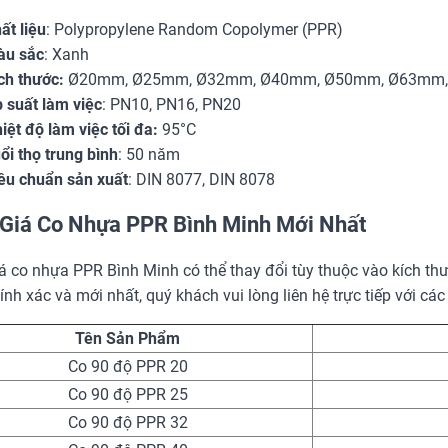
ất liệu
: Polypropylene Random Copolymer (PPR)
u sắc
: Xanh
ch thước:
Ø20mm, Ø25mm, Ø32mm, Ø40mm, Ø50mm, Ø63mm
 suất làm việc
: PN10, PN16, PN20
iệt độ làm việc tối đa:
95°C
ổi thọ trung bình
: 50 năm
êu chuẩn sản xuất
: DIN 8077, DIN 8078
Giá Co Nhựa PPR Bình Minh Mới Nhất
á co nhựa PPR Bình Minh có thể thay đổi tùy thuộc vào kích thư
ính xác và mới nhất, quý khách vui lòng liên hệ trực tiếp với c
Tên Sản Phẩm
Co 90 độ PPR 20
Co 90 độ PPR 25
Co 90 độ PPR 32