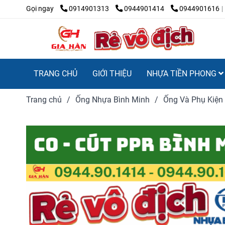
Gọi ngay
0914901313
0944901414
0944901616
TRANG CHỦ
GIỚI THIỆU
NHỰA TIỀN PHONG
Trang chủ
/
Ống Nhựa Bình Minh
/
Ống Và Phụ Kiện