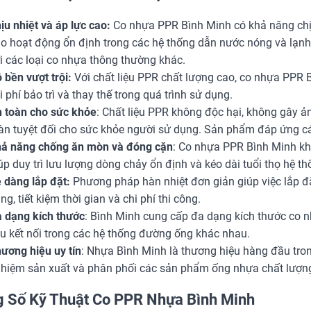
ịu nhiệt và áp lực cao:
Co nhựa PPR Bình Minh có khả năng chịu
o hoạt động ổn định trong các hệ thống dẫn nước nóng và lạnh, 
i các loại co nhựa thông thường khác.
 bền vượt trội:
Với chất liệu PPR chất lượng cao, co nhựa PPR B
i phí bảo trì và thay thế trong quá trình sử dụng.
 toàn cho sức khỏe
: Chất liệu PPR không độc hại, không gây 
àn tuyệt đối cho sức khỏe người sử dụng. Sản phẩm đáp ứng cá
ả năng chống ăn mòn và đóng cặn
: Co nhựa PPR Bình Minh kh
úp duy trì lưu lượng dòng chảy ổn định và kéo dài tuổi thọ hệ 
 dàng lắp đặt:
Phương pháp hàn nhiệt đơn giản giúp việc lắp đ
ng, tiết kiệm thời gian và chi phí thi công.
 dạng kích thước
: Bình Minh cung cấp đa dạng kích thước c
u kết nối trong các hệ thống đường ống khác nhau.
ương hiệu uy tín
: Nhựa Bình Minh là thương hiệu hàng đầu tro
hiệm sản xuất và phân phối các sản phẩm ống nhựa chất lượn
 Số Kỹ Thuật Co PPR Nhựa Bình Minh