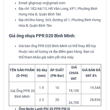
Email: ghgroup.vn@gmail.com
Địa chỉ: 182/44/13, Hồ Văn Long, KP1, Phường Bình
Hưng Hòa B, Quận Bình Tân
Địa chỉ kho hàng: 265, Đường số 1, Phường Bình Hưng
Hòa B, Quận Bình Tân
Giá ống nhựa PPR D20 Bình Minh:
Giá bán ống PPR D20 Bình Minh có thể thay đổi tùy
thuộc vào số lượng và địa điểm giao hàng. Bạn có
thể tham khảo giá niêm yết nhà máy
GIÁ
TÊN SẢN PHẨM
Độ dày
ÁP SUẤT
GIÁ BÁN ĐÃ
CHƯA
(D-PHI)
(mm)
(PN-Bar)
VAT 8%
VAT
1.9
10
19,548
18,100
Giá Ống PPR 20
Bình Minh
2.3
20
28,836
26,700
Ống Nước Lạnh Phi 20 PPR PN10