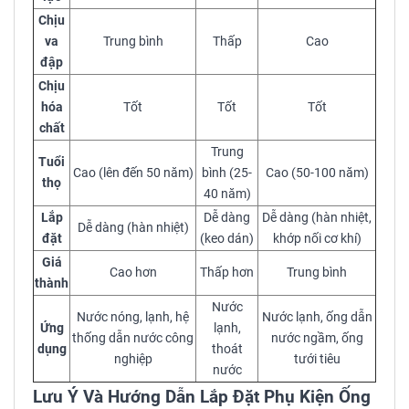
Chịu
va
Trung bình
Thấp
Cao
đập
Chịu
hóa
Tốt
Tốt
Tốt
chất
Trung
Tuổi
Cao (lên đến 50 năm)
bình (25-
Cao (50-100 năm)
thọ
40 năm)
Lắp
Dễ dàng
Dễ dàng (hàn nhiệt,
Dễ dàng (hàn nhiệt)
đặt
(keo dán)
khớp nối cơ khí)
Giá
Cao hơn
Thấp hơn
Trung bình
thành
Nước
Nước nóng, lạnh, hệ
Nước lạnh, ống dẫn
Ứng
lạnh,
thống dẫn nước công
nước ngầm, ống
dụng
thoát
nghiệp
tưới tiêu
nước
Lưu Ý Và Hướng Dẫn Lắp Đặt Phụ Kiện Ống