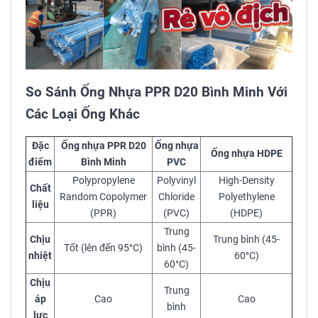
So Sánh Ống Nhựa PPR D20 Bình Minh Với
Các Loại Ống Khác
Đặc
Ống nhựa PPR D20
Ống nhựa
Ống nhựa HDPE
điểm
Bình Minh
PVC
Polypropylene
Polyvinyl
High-Density
Chất
Random Copolymer
Chloride
Polyethylene
liệu
(PPR)
(PVC)
(HDPE)
Trung
Chịu
Trung bình (45-
Tốt (lên đến 95°C)
bình (45-
nhiệt
60°C)
60°C)
Chịu
Trung
áp
Cao
Cao
bình
lực