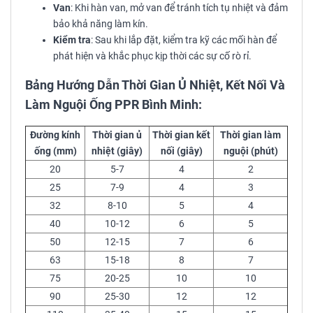
Van
: Khi hàn van, mở van để tránh tích tụ nhiệt và đảm
bảo khả năng làm kín.
Kiểm tra
: Sau khi lắp đặt, kiểm tra kỹ các mối hàn để
phát hiện và khắc phục kịp thời các sự cố rò rỉ.
Bảng Hướng Dẫn Thời Gian Ủ Nhiệt, Kết Nối Và
Làm Nguội Ống PPR Bình Minh:
Đường kính
Thời gian ủ
Thời gian kết
Thời gian làm
ống (mm)
nhiệt (giây)
nối (giây)
nguội (phút)
20
5-7
4
2
25
7-9
4
3
32
8-10
5
4
40
10-12
6
5
50
12-15
7
6
63
15-18
8
7
75
20-25
10
10
90
25-30
12
12