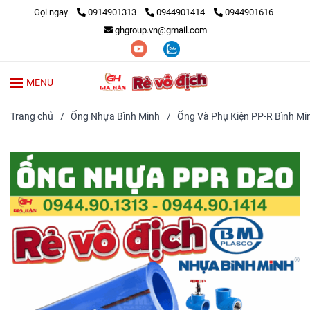
Gọi ngay
0914901313
0944901414
0944901616
ghgroup.vn@gmail.com
MENU
Trang chủ
/
Ống Nhựa Bình Minh
/
Ống Và Phụ Kiện PP-R Bình Mi