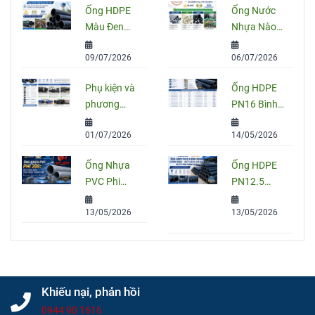
Ống HDPE
Ống Nước
Màu Đen
Nhựa Nào
Sọc Xanh:
Tốt Nhất
09/07/2026
06/07/2026
Quy Cách,
Hiện Nay?
Ứng Dụng
So Sánh
Phụ kiện và
Ống HDPE
Và Cách
PVC, PPR
phương
PN16 Bình
Chọn Đúng
Và HDPE
pháp nối
Minh: Quy
01/07/2026
14/05/2026
ống HDPE
Cách, Báo
đúng kỹ
Giá Và Cách
Ống Nhựa
Ống HDPE
thuật
Chọn Đúng
PVC Phi
PN12.5
Cho Công
200: Quy
Bình Minh
Trình
13/05/2026
13/05/2026
Cách, Giá
Chính Hãng
Và Cách
– Quy Cách,
Chọn Đúng
Giá Bán Và
Cho Công
Tư Vấn
Trình
Chọn Mua
Khiếu nại, phản hồi
0944 90 1616