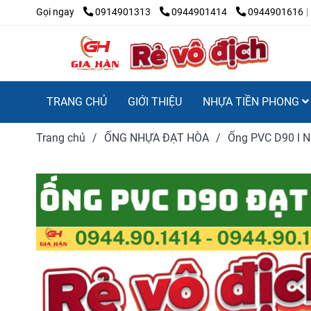
Gọi ngay
0914901313
0944901414
0944901616
TRANG CHỦ
GIỚI THIỆU
NHỰA TIỀN PHONG
Trang chủ
/
ỐNG NHỰA ĐẠT HÒA
/
Ống PVC D90 l Như