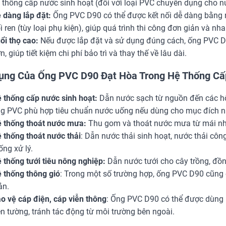
 thống cấp nước sinh hoạt (đối với loại PVC chuyên dụng cho n
 dàng lắp đặt:
Ống PVC D90 có thể được kết nối dễ dàng bằng 
i ren (tùy loại phụ kiện), giúp quá trình thi công đơn giản và nh
ổi thọ cao:
Nếu được lắp đặt và sử dụng đúng cách, ống PVC D9
n, giúp tiết kiệm chi phí bảo trì và thay thế về lâu dài.
ụng Của Ống PVC D90 Đạt Hòa Trong Hệ Thống Cấ
 thống cấp nước sinh hoạt:
Dẫn nước sạch từ nguồn đến các hộ 
g PVC phù hợp tiêu chuẩn nước uống nếu dùng cho mục đích n
 thống thoát nước mưa:
Thu gom và thoát nước mưa từ mái nh
 thống thoát nước thải
: Dẫn nước thải sinh hoạt, nước thải côn
ống xử lý.
 thống tưới tiêu nông nghiệp:
Dẫn nước tưới cho cây trồng, đồn
 thống thông gió
: Trong một số trường hợp, ống PVC D90 cũng 
ản.
o vệ cáp điện, cáp viễn thông
: Ống PVC D90 có thể được dùng 
ên tường, tránh tác động từ môi trường bên ngoài.