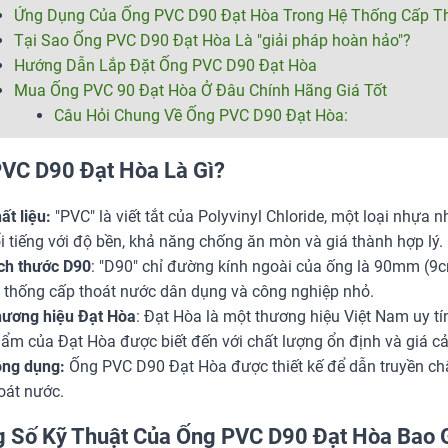
Ứng Dụng Của Ống PVC D90 Đạt Hòa Trong Hệ Thống Cấp T
Tại Sao Ống PVC D90 Đạt Hòa Là "giải pháp hoàn hảo"?
Hướng Dẫn Lắp Đặt Ống PVC D90 Đạt Hòa
Mua Ống PVC 90 Đạt Hòa Ở Đâu Chính Hãng Giá Tốt
Câu Hỏi Chung Về Ống PVC D90 Đạt Hòa:
VC D90 Đạt Hòa Là Gì?
ất liệu:
"PVC" là viết tắt của Polyvinyl Chloride, một loại nhựa 
i tiếng với độ bền, khả năng chống ăn mòn và giá thành hợp lý.
ch thước D90
: "D90" chỉ đường kính ngoài của ống là 90mm (9c
 thống cấp thoát nước dân dụng và công nghiệp nhỏ.
ương hiệu Đạt Hòa
: Đạt Hòa là một thương hiệu Việt Nam uy tí
ẩm của Đạt Hòa được biết đến với chất lượng ổn định và giá cả
ng dụng:
Ống PVC D90 Đạt Hòa được thiết kế để dẫn truyền chất
oát nước.
 Số Kỹ Thuật Của Ống PVC D90 Đạt Hòa Bao