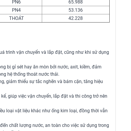
PN6
65.988
PN4
53.136
THOÁT
42.228
quá trình vận chuyển và lắp đặt, cũng như khi sử dụng
ông bị gỉ sét hay ăn mòn bởi nước, axit, kiềm, đảm
ong hệ thống thoát nước thải.
ng, giảm thiểu sự tắc nghẽn và bám cặn, tăng hiệu
ể, giúp việc vận chuyển, lắp đặt và thi công trở nên
u loại vật liệu khác như ống kim loại, đồng thời vẫn
đến chất lượng nước, an toàn cho việc sử dụng trong