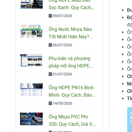
Ống HDPE Màu Đen
Sọc Xanh: Quy Cách,
Đư
Ứng Dụng Và Cách
09/07/2026
Độ
Chọn Đúng
độ
Ống Nước Nhựa Nào
Ốn
Tốt Nhất Hiện Nay?
Ốn
So Sánh PVC, PPR Và
06/07/2026
Ốn
HDPE
Ốn
Phụ kiện và phương
Ốn
pháp nối ống HDPE
Ốn
đúng kỹ thuật
01/07/2026
Ch
Mà
Ống HDPE PN16 Bình
Ch
Minh: Quy Cách, Báo
Ti
Giá Và Cách Chọn
14/05/2026
Đúng Cho Công Trình
Ống Nhựa PVC Phi
200: Quy Cách, Giá Và
Cách Chọn Đúng Cho