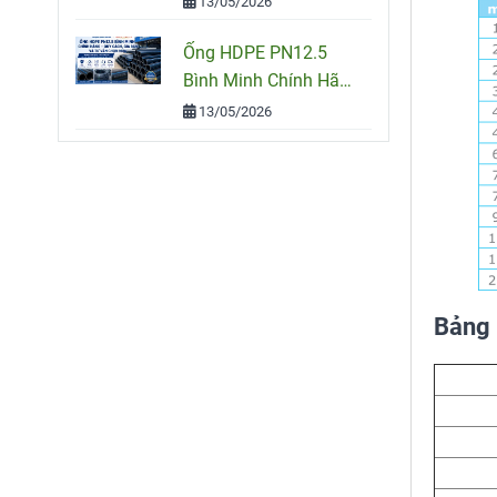
13/05/2026
Công Trình
Ống HDPE PN12.5
Bình Minh Chính Hãng
– Quy Cách, Giá Bán
13/05/2026
Và Tư Vấn Chọn Mua
Bảng