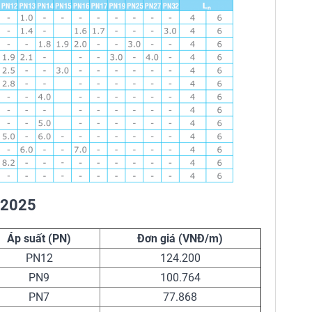
t 2025
Áp suất (PN)
Đơn giá (VNĐ/m)
PN12
124.200
PN9
100.764
PN7
77.868