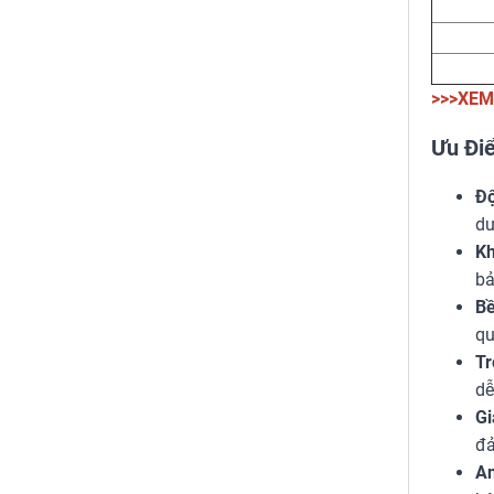
>>>XEM
Ưu Đi
Độ
dư
Kh
bả
Bề
qu
Tr
dễ
Gi
đả
An