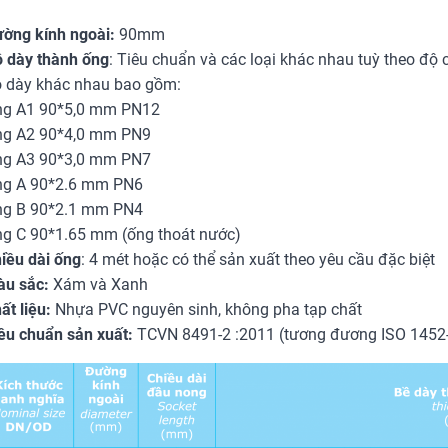
ờng kính ngoài:
90mm
 dày thành ống
: Tiêu chuẩn và các loại khác nhau tuỳ theo độ
 dày khác nhau bao gồm:
g A1 90*5,0 mm PN12
g A2 90*4,0 mm PN9
g A3 90*3,0 mm PN7
g A 90*2.6 mm PN6
g B 90*2.1 mm PN4
g C 90*1.65 mm (ống thoát nước)
iều dài ống
: 4 mét hoặc có thể sản xuất theo yêu cầu đặc biệt
u sắc:
Xám và Xanh
ất liệu:
Nhựa PVC nguyên sinh, không pha tạp chất
êu chuẩn sản xuất:
TCVN 8491-2 :2011 (tương đương ISO 1452