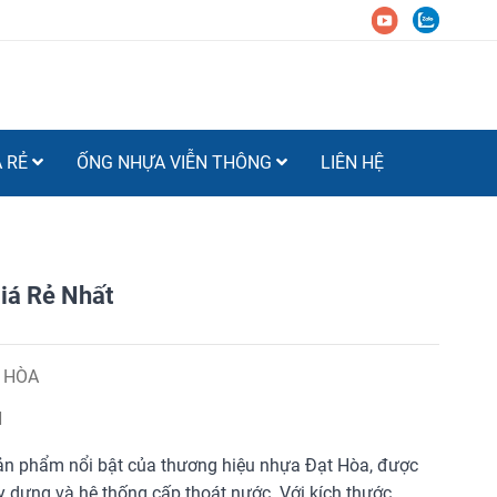
Á RẺ
ỐNG NHỰA VIỄN THÔNG
LIÊN HỆ
á Rẻ Nhất
 HÒA
H
ản phẩm nổi bật của thương hiệu nhựa Đạt Hòa, được
ây dựng và hệ thống cấp thoát nước. Với kích thước