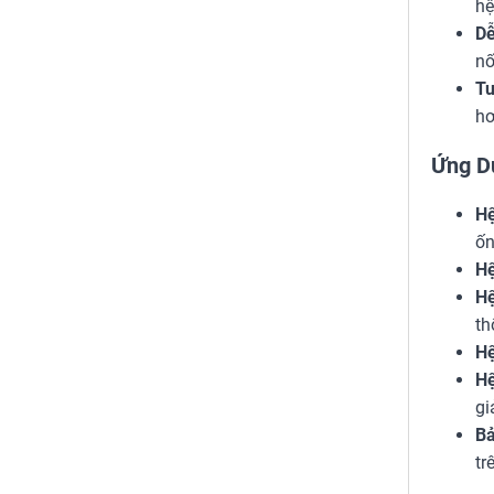
hệ
Dễ
nố
Tu
hơ
Ứng D
Hệ
ốn
Hệ
Hệ
th
Hệ
Hệ
gi
Bả
tr