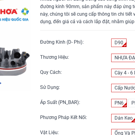
đường kính 90mm, sản phẩm này đáp ứng tốt
này, chúng tôi sẽ cung cấp thông tin chi tiết
dụng, đến giá cả và cách lắp đặt, nhằm giúp
Đường Kính (D- Phi):
D90
Thương Hiệu:
NHỰA ĐẠ
Quy Cách:
Cây 4 - 6
Sử Dụng:
Cấp Nướ
Áp Suất (PN_BAR):
PN6
P
Phương Pháp Kết Nối:
Dán Keo
Vật Liệu:
Ống Và P