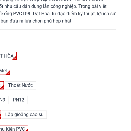
 nhu cầu dân dụng lẫn công nghiệp. Trong bài viết
 về ống PVC D90 Đạt Hòa, từ đặc điểm kỹ thuật, lợi ích sử
 bạn đưa ra lựa chọn phù hợp nhất.
T HÒA
 Mét
c
Thoát Nước
N9
PN12
Lắp gioăng cao su
hụ Kiện PVC