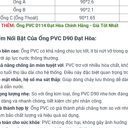
Ống A
90*2.6
Ống B
90*2.1
Ống C (Ống Thoát)
90*1.65
 THÊM
:
Ống PVC D114 Đạt Hòa Chính Hãng - Giá Tốt Nhất
ểm Nổi Bật Của Ống PVC D90 Đạt Hòa:
 bền cao:
Ống PVC có khả năng chịu lực tốt, ít bị nứt vỡ trong 
ới áp lực nước thông thường.
ả năng chống ăn mòn tuyệt vời
: PVC trơ với nhiều hóa chất, kh
o tuổi thọ lâu dài cho hệ thống. Điều này đặc biệt quan trọng tr
 mặt nhẵn, hệ số ma sát thấp
: Giúp dòng chảy lưu thông dễ dà
ả dẫn nước.
ọng lượng nhẹ:
So với ống kim loại, ống PVC D90 nhẹ hơn đáng k
 dàng và nhanh chóng, tiết kiệm chi phí nhân công.
á thành hợp lý
: Ống PVC có giá thành phải chăng hơn so với nhiề
m bảo chất lượng và hiệu quả sử dụng.
 toàn cho sức khỏe
: PVC không độc hại, không gây ảnh hưởng 