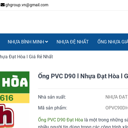
ghgroup.vn@gmail.com
NHỰA BÌNH MINH
NHỰA ĐỆ NHẤT
ỐNG NHỰA GI
̣a Đạt Hòa l Giá Rẻ Nhất
Ống PVC D90 l Nhựa Đạt Hòa l Gi
Nhà sản xuất:
NHỰA ĐẠT
Mã sản phẩm:
OPVC90D
Ống PVC D90 Đạt Hòa
là một trong những s
nhiều người tin dùng trong các công trình x