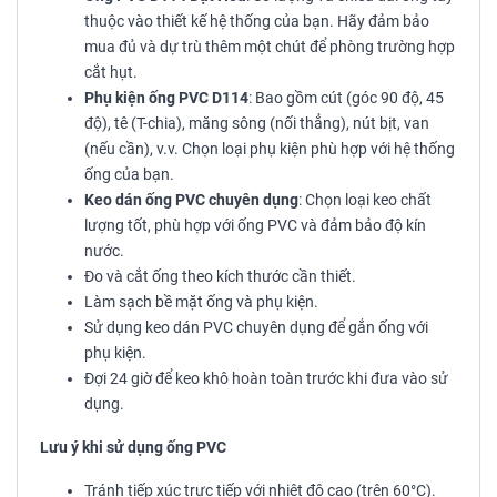
thuộc vào thiết kế hệ thống của bạn. Hãy đảm bảo
mua đủ và dự trù thêm một chút để phòng trường hợp
cắt hụt.
Phụ kiện ống PVC D114
: Bao gồm cút (góc 90 độ, 45
độ), tê (T-chia), măng sông (nối thẳng), nút bịt, van
(nếu cần), v.v. Chọn loại phụ kiện phù hợp với hệ thống
ống của bạn.
Keo dán ống PVC chuyên dụng
: Chọn loại keo chất
lượng tốt, phù hợp với ống PVC và đảm bảo độ kín
nước.
Đo và cắt ống theo kích thước cần thiết.
Làm sạch bề mặt ống và phụ kiện.
Sử dụng keo dán PVC chuyên dụng để gắn ống với
phụ kiện.
Đợi 24 giờ để keo khô hoàn toàn trước khi đưa vào sử
dụng.
Lưu ý khi sử dụng ống PVC
Tránh tiếp xúc trực tiếp với nhiệt độ cao (trên 60°C).