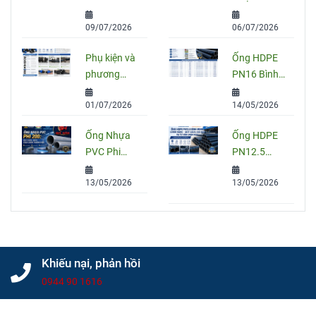
Sọc Xanh:
Tốt Nhất
09/07/2026
06/07/2026
Quy Cách,
Hiện Nay?
Ứng Dụng
So Sánh
Phụ kiện và
Ống HDPE
Và Cách
PVC, PPR
phương
PN16 Bình
Chọn Đúng
Và HDPE
pháp nối
Minh: Quy
01/07/2026
14/05/2026
ống HDPE
Cách, Báo
đúng kỹ
Giá Và Cách
Ống Nhựa
Ống HDPE
thuật
Chọn Đúng
PVC Phi
PN12.5
Cho Công
200: Quy
Bình Minh
Trình
13/05/2026
13/05/2026
Cách, Giá
Chính Hãng
Và Cách
– Quy Cách,
Chọn Đúng
Giá Bán Và
Cho Công
Tư Vấn
Trình
Chọn Mua
Khiếu nại, phản hồi
0944 90 1616