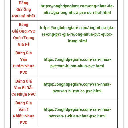
Bảng
https://onghdpegiare.com/ong-nhua-de-
Giá Ống
nhat/gia-ong-nhua-pvc-de-nhat.html
PVC Đệ Nhất
Bảng
https://onghdpegiare.com/ong-nhua-gia-
Giá Ống PVC
re/ong-pvc-gia-re/ong-nhua-pvc-quoc-
Quốc Trung
trung.html
Giá Rẻ
Bảng Giá
Van
https://onghdpegiare.com/van-nhua-
Bướm Nhựa
pvc/van-buom-nhua-pvc.html
PVC
Bảng Giá
https://onghdpegiare.com/van-nhua-
Van Bi Rắc
pvc/van-bi-rac-co-pvc.html
Co Nhựa PVC
Bảng Giá
Van 1
https://onghdpegiare.com/van-nhua-
Nhiều Nhựa
pvc/van-1-chieu-nhua-pvc.html
PVC