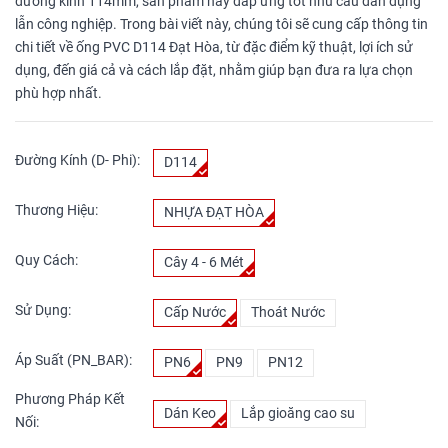
đường kính 114mm, sản phẩm này đáp ứng tốt nhu cầu dân dụng
lẫn công nghiệp. Trong bài viết này, chúng tôi sẽ cung cấp thông tin
chi tiết về ống PVC D114 Đạt Hòa, từ đặc điểm kỹ thuật, lợi ích sử
dụng, đến giá cả và cách lắp đặt, nhằm giúp bạn đưa ra lựa chọn
phù hợp nhất.
Đường Kính (D- Phi):
D114
Thương Hiệu:
NHỰA ĐẠT HÒA
Quy Cách:
Cây 4 - 6 Mét
Sử Dụng:
Cấp Nước
Thoát Nước
Áp Suất (PN_BAR):
PN6
PN9
PN12
Phương Pháp Kết
Dán Keo
Lắp gioăng cao su
Nối: