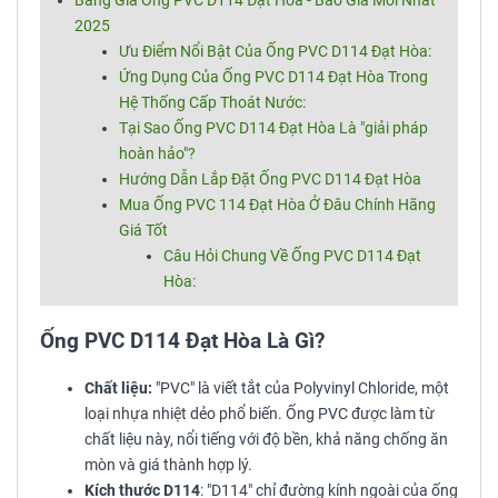
Bảng Giá Ống PVC D114 Đạt Hòa - Báo Giá Mới Nhất
2025
Ưu Điểm Nổi Bật Của Ống PVC D114 Đạt Hòa:
Ứng Dụng Của Ống PVC D114 Đạt Hòa Trong
Hệ Thống Cấp Thoát Nước:
Tại Sao Ống PVC D114 Đạt Hòa Là "giải pháp
hoàn hảo"?
Hướng Dẫn Lắp Đặt Ống PVC D114 Đạt Hòa
Mua Ống PVC 114 Đạt Hòa Ở Đâu Chính Hãng
Giá Tốt
Câu Hỏi Chung Về Ống PVC D114 Đạt
Hòa:
Ống PVC D114 Đạt Hòa Là Gì?
Chất liệu:
"PVC" là viết tắt của Polyvinyl Chloride, một
loại nhựa nhiệt dẻo phổ biến. Ống PVC được làm từ
chất liệu này, nổi tiếng với độ bền, khả năng chống ăn
mòn và giá thành hợp lý.
Kích thước D114
: "D114" chỉ đường kính ngoài của ống