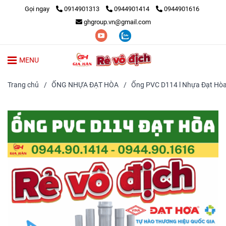
Gọi ngay
0914901313
0944901414
0944901616
ghgroup.vn@gmail.com
MENU
Trang chủ
/
ỐNG NHỰA ĐẠT HÒA
/
Ống PVC D114 l Nhựa Đạt Hòa l