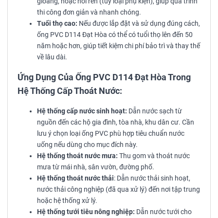
gioăng, hoặc nối ren (tùy loại phụ kiện), giúp quá trình
thi công đơn giản và nhanh chóng.
Tuổi thọ cao:
Nếu được lắp đặt và sử dụng đúng cách,
ống PVC D114 Đạt Hòa có thể có tuổi thọ lên đến 50
năm hoặc hơn, giúp tiết kiệm chi phí bảo trì và thay thế
về lâu dài.
Ứng Dụng Của Ống PVC D114 Đạt Hòa Trong
Hệ Thống Cấp Thoát Nước:
Hệ thống cấp nước sinh hoạt:
Dẫn nước sạch từ
nguồn đến các hộ gia đình, tòa nhà, khu dân cư. Cần
lưu ý chọn loại ống PVC phù hợp tiêu chuẩn nước
uống nếu dùng cho mục đích này.
Hệ thống thoát nước mưa:
Thu gom và thoát nước
mưa từ mái nhà, sân vườn, đường phố.
Hệ thống thoát nước thải
: Dẫn nước thải sinh hoạt,
nước thải công nghiệp (đã qua xử lý) đến nơi tập trung
hoặc hệ thống xử lý.
Hệ thống tưới tiêu nông nghiệp:
Dẫn nước tưới cho