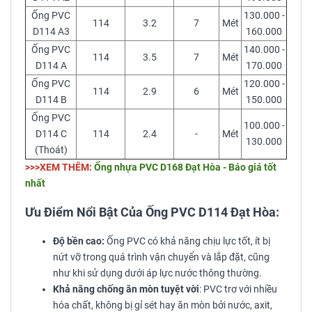
Ống PVC
130.000 -
114
3.2
7
Mét
D114 A3
160.000
Ống PVC
140.000 -
114
3.5
7
Mét
D114 A
170.000
Ống PVC
120.000 -
114
2.9
6
Mét
D114 B
150.000
Ống PVC
100.000 -
D114 C
114
2.4
-
Mét
130.000
(Thoát)
>>>XEM THÊM:
Ống nhựa PVC D168 Đạt Hòa - Báo giá tốt
nhất
Ưu Điểm Nổi Bật Của Ống PVC D114 Đạt Hòa:
Độ bền cao:
Ống PVC có khả năng chịu lực tốt, ít bị
nứt vỡ trong quá trình vận chuyển và lắp đặt, cũng
như khi sử dụng dưới áp lực nước thông thường.
Khả năng chống ăn mòn tuyệt vời
: PVC trơ với nhiều
hóa chất, không bị gỉ sét hay ăn mòn bởi nước, axit,