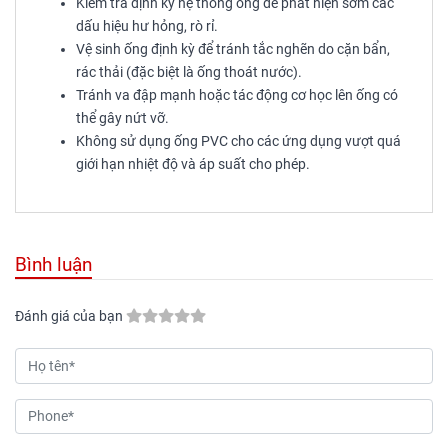
Kiểm tra định kỳ hệ thống ống để phát hiện sớm các
dấu hiệu hư hỏng, rò rỉ.
Vệ sinh ống định kỳ để tránh tắc nghẽn do cặn bẩn,
rác thải (đặc biệt là ống thoát nước).
Tránh va đập mạnh hoặc tác động cơ học lên ống có
thể gây nứt vỡ.
Không sử dụng ống PVC cho các ứng dụng vượt quá
giới hạn nhiệt độ và áp suất cho phép.
Bình luận
Đánh giá của bạn