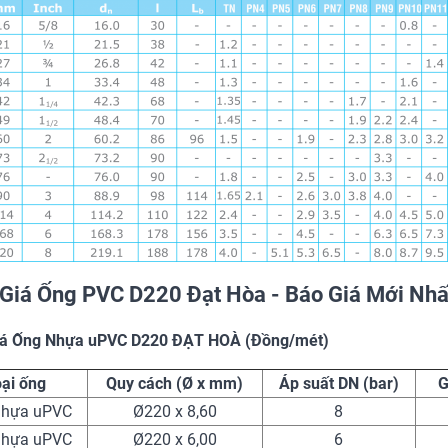
 Giá Ống PVC D220 Đạt Hòa - Báo Giá Mới Nh
iá Ống Nhựa uPVC D220 ĐẠT HOÀ (Đồng/mét)
ại ống
Quy cách (Ø x mm)
Áp suất DN (bar)
G
nhựa uPVC
Ø220 x 8,60
8
nhựa uPVC
Ø220 x 6,00
6