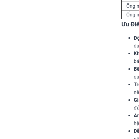
Ống 
Ống 
Ưu Đi
Độ
dư
Kh
bả
Bề
qu
Tr
nê
Gi
đả
An
hệ
Dễ
nố