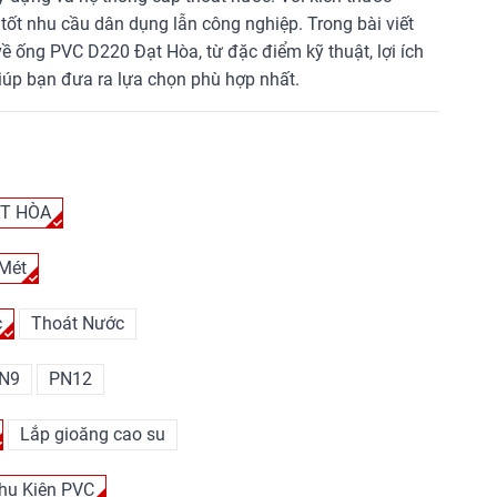
t nhu cầu dân dụng lẫn công nghiệp. Trong bài viết
 về ống PVC D220 Đạt Hòa, từ đặc điểm kỹ thuật, lợi ích
iúp bạn đưa ra lựa chọn phù hợp nhất.
T HÒA
 Mét
c
Thoát Nước
N9
PN12
Lắp gioăng cao su
hụ Kiện PVC