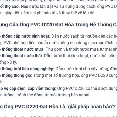
ổi thọ cao:
Nếu được lắp đặt và sử dụng đúng cách, ống PVC D2
n, giúp tiết kiệm chi phí bảo trì và thay thế về lâu dài.
ụng Của Ống PVC D220 Đạt Hòa Trong Hệ Thống C
 thống cấp nước sinh hoạt:
Dẫn nước sạch từ nguồn đến các hộ 
g PVC phù hợp tiêu chuẩn nước uống nếu dùng cho mục đích n
 thống thoát nước mưa:
Thu gom và thoát nước mưa từ mái nh
 thống thoát nước thải
: Dẫn nước thải sinh hoạt, nước thải côn
ống xử lý.
 thống tưới tiêu nông nghiệp:
Dẫn nước tưới cho cây trồng, đồn
 thống thông gió
: Trong một số trường hợp, ống PVC D220 cũn
ản.
o vệ cáp điện, cáp viễn thông
: Ống PVC D220 có thể được dùng
ên tường, tránh tác động từ môi trường bên ngoài.
o Ống PVC D220 Đạt Hòa Là "giải pháp hoàn hảo"?