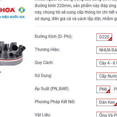
đường kính 220mm, sản phẩm này đáp ứng tố
này, chúng tôi sẽ cung cấp thông tin chi tiết
sử dụng, đến giá cả và cách lắp đặt, nhằm g
Đường Kính (D- Phi):
D220
Thương Hiệu:
NHỰA ĐẠ
Quy Cách:
Cây 4 - 6
Sử Dụng:
Cấp Nướ
Áp Suất (PN_BAR):
PN6
P
Phương Pháp Kết Nối:
Dán Keo
Vật Liệu:
Ống Và P