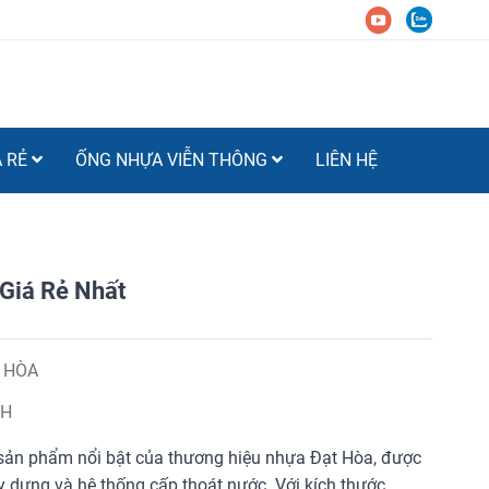
Á RẺ
ỐNG NHỰA VIỄN THÔNG
LIÊN HỆ
iá Rẻ Nhất
 HÒA
DH
sản phẩm nổi bật của thương hiệu nhựa Đạt Hòa, được
ây dựng và hệ thống cấp thoát nước. Với kích thước