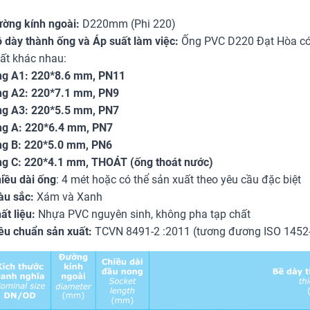
ờng kính ngoài:
D220mm (Phi 220)
 dày thành ống và Áp suất làm việc:
Ống PVC D220 Đạt Hòa có 
ất khác nhau:
g A1: 220*8.6 mm, PN11
g A2: 220*7.1 mm, PN9
g A3: 220*5.5 mm, PN7
g A: 220*6.4 mm, PN7
g B: 220*5.0 mm, PN6
g C: 220*4.1 mm, THOÁT (ống thoát nước)
iều dài ống
: 4 mét hoặc có thể sản xuất theo yêu cầu đặc biệt
u sắc:
Xám và Xanh
ất liệu:
Nhựa PVC nguyên sinh, không pha tạp chất
êu chuẩn sản xuất:
TCVN 8491-2 :2011 (tương đương ISO 1452