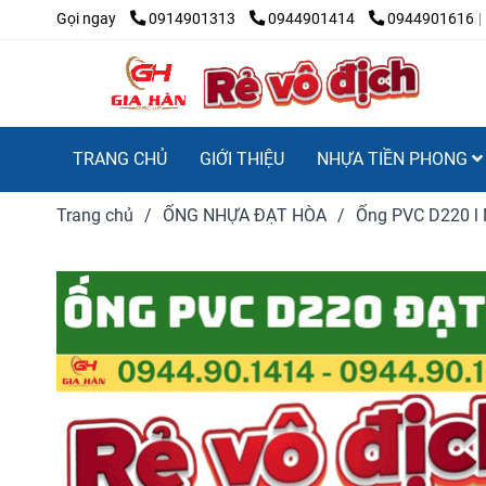
Gọi ngay
0914901313
0944901414
0944901616
TRANG CHỦ
GIỚI THIỆU
NHỰA TIỀN PHONG
Trang chủ
/
ỐNG NHỰA ĐẠT HÒA
/
Ống PVC D220 l Nh