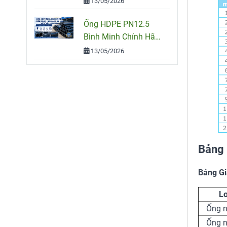
13/05/2026
Công Trình
Ống HDPE PN12.5
Bình Minh Chính Hãng
– Quy Cách, Giá Bán
13/05/2026
Và Tư Vấn Chọn Mua
Bảng
Bảng G
Lo
Ống 
Ống 