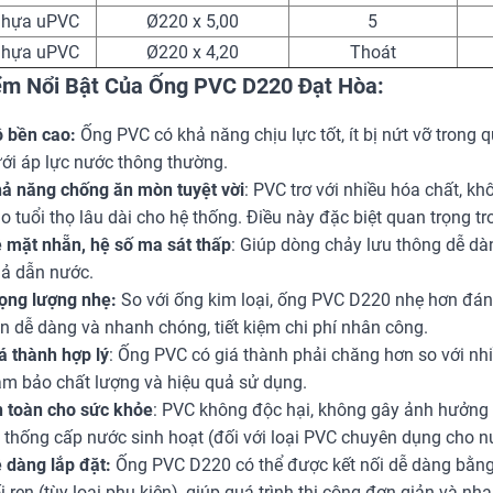
nhựa uPVC
Ø220 x 5,00
5
nhựa uPVC
Ø220 x 4,20
Thoát
ểm Nổi Bật Của Ống PVC D220 Đạt Hòa:
 bền cao:
Ống PVC có khả năng chịu lực tốt, ít bị nứt vỡ trong 
ới áp lực nước thông thường.
ả năng chống ăn mòn tuyệt vời
: PVC trơ với nhiều hóa chất, kh
o tuổi thọ lâu dài cho hệ thống. Điều này đặc biệt quan trọng tr
 mặt nhẵn, hệ số ma sát thấp
: Giúp dòng chảy lưu thông dễ dà
ả dẫn nước.
ọng lượng nhẹ:
So với ống kim loại, ống PVC D220 nhẹ hơn đáng 
n dễ dàng và nhanh chóng, tiết kiệm chi phí nhân công.
á thành hợp lý
: Ống PVC có giá thành phải chăng hơn so với nhiề
m bảo chất lượng và hiệu quả sử dụng.
 toàn cho sức khỏe
: PVC không độc hại, không gây ảnh hưởng 
 thống cấp nước sinh hoạt (đối với loại PVC chuyên dụng cho n
 dàng lắp đặt:
Ống PVC D220 có thể được kết nối dễ dàng bằng
i ren (tùy loại phụ kiện), giúp quá trình thi công đơn giản và nh