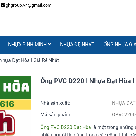
ghgroup.vn@gmail.com
NHỰA BÌNH MINH
NHỰA ĐỆ NHẤT
ỐNG NHỰA GI
ựa Đạt Hòa l Giá Rẻ Nhất
Ống PVC D220 l Nhựa Đạt Hòa l G
Nhà sản xuất:
NHỰA ĐẠT
Mã sản phẩm:
OPVC220
Ống PVC D220 Đạt Hòa
là một trong những 
nhiều người tin dùng trong các công trình x