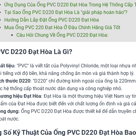
Ứng Dụng Của Ống PVC D220 Đạt Hòa Trong Hệ Thống Cấp 
Tại Sao Ống PVC D220 Đạt Hòa Là "giải pháp hoàn hảo"?
Hướng Dẫn Lắp Đặt Ống PVC D220 Đạt Hòa
Mua Ống PVC 220 Đạt Hòa Ở Đâu Chính Hãng Giá Tốt
Câu Hỏi Chung Về Ống PVC D220 Đạt Hòa:
VC D220 Đạt Hòa Là Gì?
ất liệu:
"PVC" là viết tắt của Polyvinyl Chloride, một loại nhựa 
i tiếng với độ bền, khả năng chống ăn mòn và giá thành hợp lý.
ch thước D220
: "D220" chỉ đường kính ngoài của ống là 220mm
c hệ thống cấp thoát nước dân dụng và công nghiệp nhỏ.
ương hiệu Đạt Hòa
: Đạt Hòa là một thương hiệu Việt Nam uy tí
ẩm của Đạt Hòa được biết đến với chất lượng ổn định và giá cả
ng dụng:
Ống PVC D220 Đạt Hòa được thiết kế để dẫn truyền chấ
oát nước.
 Số Kỹ Thuật Của Ống PVC D220 Đạt Hòa Ba