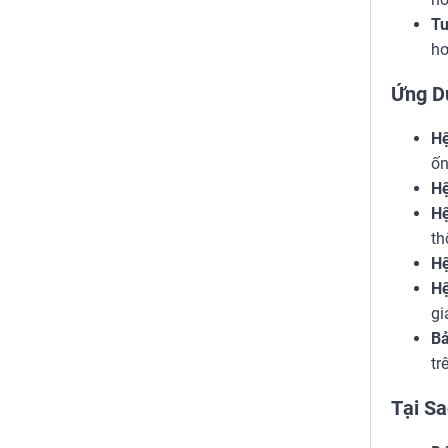
Tu
hơ
Ứng D
Hệ
ốn
Hệ
Hệ
th
Hệ
Hệ
gi
Bả
tr
Tại Sa