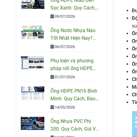
Ống HDPE Màu Đen
Sọc Xanh: Quy Cách,
Đư
Ứng Dụng Và Cách
09/07/2026
Độ
Chọn Đúng
su
Ống Nước Nhựa Nào
Ốn
Tốt Nhất Hiện Nay?
Ốn
So Sánh PVC, PPR Và
06/07/2026
Ốn
HDPE
Ốn
Phụ kiện và phương
Ốn
pháp nối ống HDPE
Ốn
đúng kỹ thuật
01/07/2026
Ch
Mà
Ống HDPE PN16 Bình
Ch
Minh: Quy Cách, Báo
Ti
Giá Và Cách Chọn
14/05/2026
Đúng Cho Công Trình
Ống Nhựa PVC Phi
200: Quy Cách, Giá Và
Cách Chọn Đúng Cho