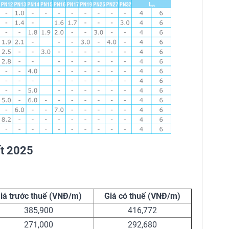
ất 2025
iá trước thuế (VNĐ/m)
Giá có thuế (VNĐ/m)
385,900
416,772
271,000
292,680