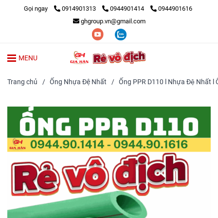
Gọi ngay
0914901313
0944901414
0944901616
ghgroup.vn@gmail.com
MENU
Trang chủ
/
Ống Nhựa Đệ Nhất
/
Ống PPR D110 l Nhựa Đệ Nhất l Ô