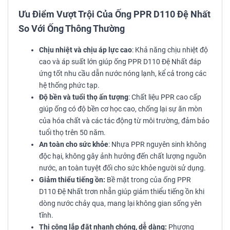
Ưu Điểm Vượt Trội Của Ống PPR D110 Đệ Nhất
So Với Ống Thông Thường
Chịu nhiệt và chịu áp lực cao
: Khả năng chịu nhiệt độ
cao và áp suất lớn giúp ống PPR D110 Đệ Nhất đáp
ứng tốt nhu cầu dẫn nước nóng lạnh, kể cả trong các
hệ thống phức tạp.
Độ bền và tuổi thọ ấn tượng
: Chất liệu PPR cao cấp
giúp ống có độ bền cơ học cao, chống lại sự ăn mòn
của hóa chất và các tác động từ môi trường, đảm bảo
tuổi thọ trên 50 năm.
An toàn cho sức khỏe
: Nhựa PPR nguyên sinh không
độc hại, không gây ảnh hưởng đến chất lượng nguồn
nước, an toàn tuyệt đối cho sức khỏe người sử dụng.
Giảm thiểu tiếng ồn:
Bề mặt trong của ống PPR
D110 Đệ Nhất trơn nhẵn giúp giảm thiểu tiếng ồn khi
dòng nước chảy qua, mang lại không gian sống yên
tĩnh.
Thi công lắp đặt nhanh chóng, dễ dàng:
Phương