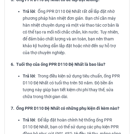
Trả lời
: Ống PPR D110 Đệ Nhất rất dễ lắp đặt nhờ
phương pháp hàn nhiệt đơn giản. Bạn chỉ cần máy
hàn nhiệt chuyên dụng và một vài thao tác cơ bản là
có thể tạo ra mối nối chắc chắn, kín nước. Tuy nhiên,
để đảm bảo chất lượng và an toàn, bạn nên tham
khảo kỹ hướng dẫn lắp đặt hoặc nhờ đến sự hỗ trợ
của thợ chuyên nghiệp.
6. Tuổi thọ của ống PPR D110 Đệ Nhất là bao lâu?
Trả lời
: Trong điều kiện sử dụng tiêu chuẩn, ống PPR
D110 Đệ Nhất có tuổi thọ trên 50 năm. Độ bền ấn
tượng này giúp bạn tiết kiệm chi phí thay thế, sửa
chữa trong thời gian dài.
7. Ống PPR D110 Đệ Nhất có những phụ kiện đi kèm nào?
Trả lời
: Để lắp đặt hoàn chỉnh hệ thống ống PPR
D110 Đệ Nhất, bạn có thể sử dụng các phụ kiện PPR
đồng bộ như: cút (90°, 45°), tê đều, tê thu, măng sông,