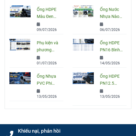
Ống HDPE
Ống Nước
Màu Đen
Nhựa Nào
Sọc Xanh:
Tốt Nhất
09/07/2026
06/07/2026
Quy Cách,
Hiện Nay?
Ứng Dụng
So Sánh
Phụ kiện và
Ống HDPE
Và Cách
PVC, PPR
phương
PN16 Bình
Chọn Đúng
Và HDPE
pháp nối
Minh: Quy
01/07/2026
14/05/2026
ống HDPE
Cách, Báo
đúng kỹ
Giá Và Cách
Ống Nhựa
Ống HDPE
thuật
Chọn Đúng
PVC Phi
PN12.5
Cho Công
200: Quy
Bình Minh
Trình
13/05/2026
13/05/2026
Cách, Giá
Chính Hãng
Và Cách
– Quy Cách,
Chọn Đúng
Giá Bán Và
Cho Công
Tư Vấn
Trình
Chọn Mua
Khiếu nại, phản hồi