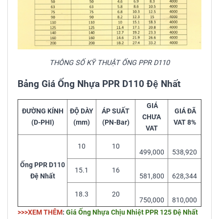
THÔNG SỐ KỸ THUẬT ỐNG PPR D110
Bảng Giá Ống Nhựa PPR D110 Đệ Nhất
GIÁ
ĐƯỜNG KÍNH
ĐỘ DÀY
ÁP SUẤT
GIÁ ĐÃ
CHƯA
(D-PHI)
(mm)
(PN-Bar)
VAT 8%
VAT
10
10
499,000
538,920
Ống PPR D110
15.1
16
Đệ Nhất
581,800
628,344
18.3
20
750,000
810,000
>>>XEM THÊM
:
Giá Ống Nhựa Chịu Nhiệt PPR 125 Đệ Nhất