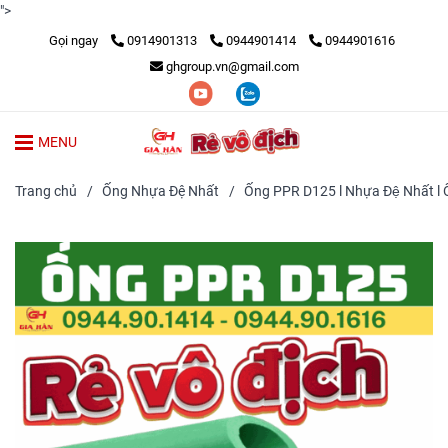
">
Gọi ngay
0914901313
0944901414
0944901616
ghgroup.vn@gmail.com
MENU
Trang chủ
/
Ống Nhựa Đệ Nhất
/
Ống PPR D125 l Nhựa Đệ Nhất l Ô