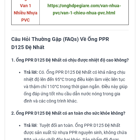
Van 1
https://onghdpegiare.com/van-nhua-
Nhiều Nhựa
pvc/van-1-chieu-nhua-pvc.html
PVC
Câu Hỏi Thường Gặp (FAQs) Về Ống PPR
D125 Đệ Nhất
1. Ống PPR D125 Đệ Nhất có chịu được nhiệt độ cao không?
Trả lời:
Có. Ống PPR D125 Đệ Nhất có khả năng chịu
nhiệt độ lên đến 95°C trong điều kiện làm việc liên tục
và thậm chí 110°C trong thời gian ngắn. Điều này giúp
ống đáp ứng tốt nhu cầu dẫn nước nóng trong gia
đình và các công trình khác.
2. Ống PPR D125 Đệ Nhất có an toàn cho sức khỏe không?
Trả lời
: Tuyệt đối an toàn. Ống PPR D125 Đệ Nhất
được sản xuất từ nhựa PPR nguyên sinh, không chứa
BPA và các chất độc hại khác. Sản phẩm đã được