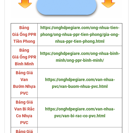
Bảng
https://onghdpegiare.com/ong-nhua-tien-
Giá Ống PPR
phong/ong-nhua-ppr-tien-phong/gia-ong-
Tiền Phong
nhua-ppr-tien-phong.html
Bảng
https://onghdpegiare.com/ong-nhua-binh-
Giá Ống PPR
minh/ong-ppr-binh-minh/
Bình Minh
Bảng Giá
Van
https://onghdpegiare.com/van-nhua-
Bướm Nhựa
pvc/van-buom-nhua-pvc.html
PVC
Bảng Giá
Van Bi Rắc
https://onghdpegiare.com/van-nhua-
Co Nhựa
pvc/van-bi-rac-co-pvc.html
PVC
Bảng Giá