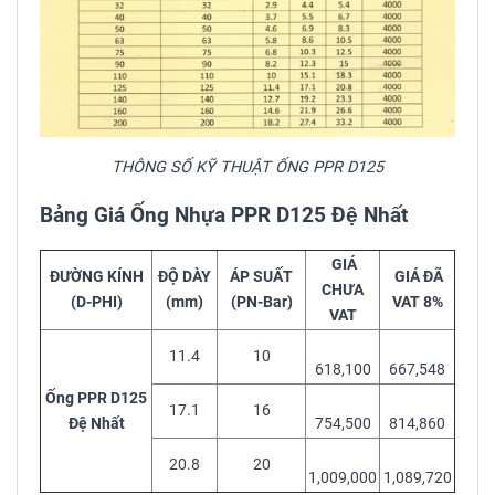
THÔNG SỐ KỸ THUẬT ỐNG PPR D125
Bảng Giá Ống Nhựa PPR D125 Đệ Nhất
GIÁ
ĐƯỜNG KÍNH
ĐỘ DÀY
ÁP SUẤT
GIÁ ĐÃ
CHƯA
(D-PHI)
(mm)
(PN-Bar)
VAT 8%
VAT
11.4
10
618,100
667,548
Ống PPR D125
17.1
16
Đệ Nhất
754,500
814,860
20.8
20
1,009,000
1,089,720