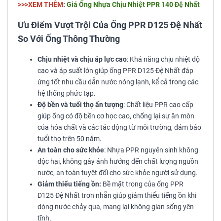
>>>XEM THÊM
:
Giá Ống Nhựa Chịu Nhiệt PPR 140 Đệ Nhất
Ưu Điểm Vượt Trội Của Ống PPR D125 Đệ Nhất
So Với Ống Thông Thường
Chịu nhiệt và chịu áp lực cao
: Khả năng chịu nhiệt độ
cao và áp suất lớn giúp ống PPR D125 Đệ Nhất đáp
ứng tốt nhu cầu dẫn nước nóng lạnh, kể cả trong các
hệ thống phức tạp.
Độ bền và tuổi thọ ấn tượng
: Chất liệu PPR cao cấp
giúp ống có độ bền cơ học cao, chống lại sự ăn mòn
của hóa chất và các tác động từ môi trường, đảm bảo
tuổi thọ trên 50 năm.
An toàn cho sức khỏe
: Nhựa PPR nguyên sinh không
độc hại, không gây ảnh hưởng đến chất lượng nguồn
nước, an toàn tuyệt đối cho sức khỏe người sử dụng.
Giảm thiểu tiếng ồn:
Bề mặt trong của ống PPR
D125 Đệ Nhất trơn nhẵn giúp giảm thiểu tiếng ồn khi
dòng nước chảy qua, mang lại không gian sống yên
tĩnh.