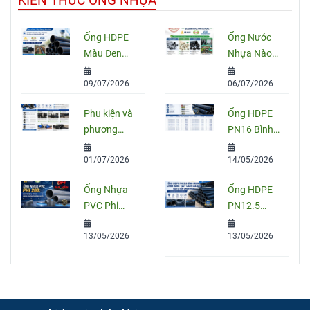
KIẾN THỨC ỐNG NHỰA
Ống HDPE
Ống Nước
Màu Đen
Nhựa Nào
Sọc Xanh:
Tốt Nhất
09/07/2026
06/07/2026
Quy Cách,
Hiện Nay?
Ứng Dụng
So Sánh
Phụ kiện và
Ống HDPE
Và Cách
PVC, PPR
phương
PN16 Bình
Chọn Đúng
Và HDPE
pháp nối
Minh: Quy
01/07/2026
14/05/2026
ống HDPE
Cách, Báo
đúng kỹ
Giá Và Cách
Ống Nhựa
Ống HDPE
thuật
Chọn Đúng
PVC Phi
PN12.5
Cho Công
200: Quy
Bình Minh
Trình
13/05/2026
13/05/2026
Cách, Giá
Chính Hãng
Và Cách
– Quy Cách,
Chọn Đúng
Giá Bán Và
Cho Công
Tư Vấn
Trình
Chọn Mua