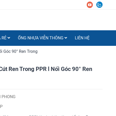
Á RẺ
ỐNG NHỰA VIỄN THÔNG
LIÊN HỆ
ối Góc 90° Ren Trong
Cút Ren Trong PPR l Nối Góc 90° Ren
N PHONG
TP