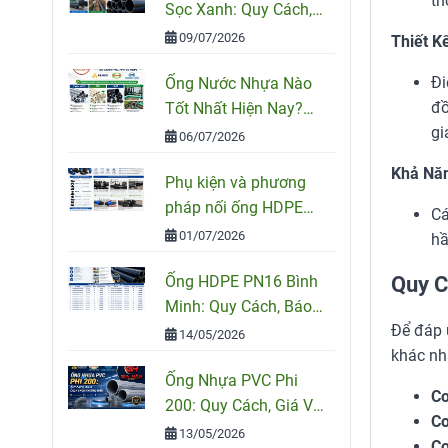
th
Sọc Xanh: Quy Cách,
Ứng Dụng Và Cách
09/07/2026
Thiết K
Chọn Đúng
Đi
Ống Nước Nhựa Nào
đồ
Tốt Nhất Hiện Nay?
gi
So Sánh PVC, PPR Và
06/07/2026
HDPE
Khả Năn
Phụ kiện và phương
pháp nối ống HDPE
Cá
đúng kỹ thuật
01/07/2026
hầ
Ống HDPE PN16 Bình
Quy C
Minh: Quy Cách, Báo
Để đáp 
Giá Và Cách Chọn
14/05/2026
khác nh
Đúng Cho Công Trình
Ống Nhựa PVC Phi
Co
200: Quy Cách, Giá Và
Co
Cách Chọn Đúng Cho
13/05/2026
Co