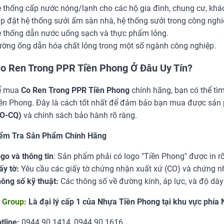
 thống cấp nước nóng/lạnh cho các hộ gia đình, chung cư, khá
p đặt hệ thống sưởi ấm sàn nhà, hệ thống sưởi trong công nghi
 thống dẫn nước uống sạch và thực phẩm lỏng.
ờng ống dẫn hóa chất lỏng trong một số ngành công nghiệp.
o Ren Trong PPR Tiền Phong Ở Đâu Uy Tín?
ể mua
Co Ren Trong PPR Tiền Phong
chính hãng, bạn có thể tì
ền Phong. Đây là cách tốt nhất để đảm bảo bạn mua được sản 
O-CQ)
và chính sách bảo hành rõ ràng.
ểm Tra Sản Phẩm Chính Hãng
go và thông tin
: Sản phẩm phải có logo "Tiền Phong" được in rõ 
ấy tờ:
Yêu cầu các giấy tờ chứng nhận xuất xứ (CO) và chứng n
ông số kỹ thuật:
Các thông số về đường kính, áp lực, và độ dà
 Group:
Là đại lý cấp 1 của Nhựa Tiền Phong tại khu vực phía
tline:
0944.90.1414, 0944.90.1616