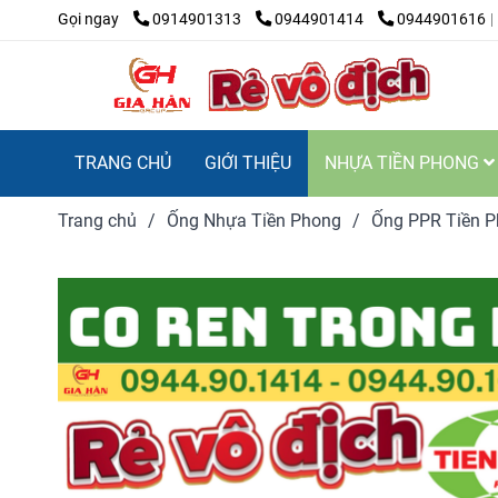
Gọi ngay
0914901313
0944901414
0944901616
TRANG CHỦ
GIỚI THIỆU
NHỰA TIỀN PHONG
Trang chủ
/
Ống Nhựa Tiền Phong
/
Ống PPR Tiền 