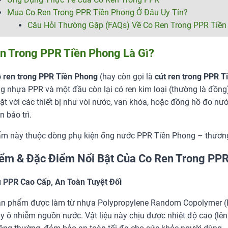
Mua Co Ren Trong PPR Tiền Phong Ở Đâu Uy Tín?
Câu Hỏi Thường Gặp (FAQs) Về Co Ren Trong PPR Tiền
n Trong PPR Tiền Phong Là Gì?
 ren trong PPR Tiền Phong
(hay còn gọi là
cút ren trong PPR T
g nhựa PPR và một đầu còn lại có ren kim loại (thường là đồng)
ặt với các thiết bị như vòi nước, van khóa, hoặc đồng hồ đo nướ
n bảo trì.
m này thuộc dòng phụ kiện ống nước PPR Tiền Phong – thương 
ểm & Đặc Điểm Nổi Bật Của Co Ren Trong PP
u PPR Cao Cấp, An Toàn Tuyệt Đối
n phẩm được làm từ nhựa Polypropylene Random Copolymer (PPR
y ô nhiễm nguồn nước. Vật liệu này chịu được nhiệt độ cao (lê