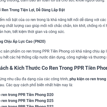
ông thường, đảm bảo an toàn tối đa cho sức khỏe người dùng.
ế Ren Trong Tiện Lợi, Dễ Dàng Lắp Đặt
ểm nổi bật của co ren trong là khả năng kết nối dễ dàng với các
ng chất lượng cao giúp mối nối chắc chắn, kín khít, chống rò rỉ 
ản hơn, tiết kiệm thời gian và công sức.
g Chịu Áp Lực Cao (PN20)
c sản phẩm co ren trong PPR Tiền Phong có khả năng chịu áp l
u hết các hệ thống cấp nước dân dụng, công nghiệp và thương 
ách & Kích Thước Co Ren Trong PPR Tiền Pho
ứng nhu cầu đa dạng của các công trình,
phụ kiện co ren tron
au. Các quy cách phổ biến nhất hiện nay là:
 ren trong PPR Tiền Phong D20
 ren trong PPR Tiền Phong D25
 ren trong PPR Tiền Phong D32