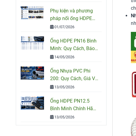
th
HDPE
ch
Phụ kiện và phương
Nh
pháp nối ống HDPE
nh
đúng kỹ thuật
01/07/2026
Ống HDPE PN16 Bình
Minh: Quy Cách, Báo
Giá Và Cách Chọn
14/05/2026
Đúng Cho Công Trình
Ống Nhựa PVC Phi
200: Quy Cách, Giá Và
Cách Chọn Đúng Cho
13/05/2026
Công Trình
Ống HDPE PN12.5
Bình Minh Chính Hãng
– Quy Cách, Giá Bán
13/05/2026
Và Tư Vấn Chọn Mua