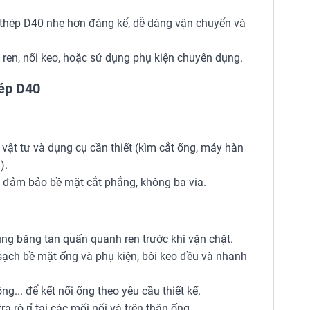
 thép D40 nhẹ hơn đáng kể, dễ dàng vận chuyển và
 ren, nối keo, hoặc sử dụng phụ kiện chuyên dụng.
ép D40
vật tư và dụng cụ cần thiết (kìm cắt ống, máy hàn
).
 đảm bảo bề mặt cắt phẳng, không ba via.
ng băng tan quấn quanh ren trước khi vặn chặt.
sạch bề mặt ống và phụ kiện, bôi keo đều và nhanh
ng... để kết nối ống theo yêu cầu thiết kế.
a rò rỉ tại các mối nối và trên thân ống.