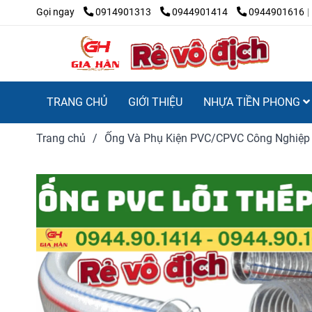
Gọi ngay
0914901313
0944901414
0944901616
TRANG CHỦ
GIỚI THIỆU
NHỰA TIỀN PHONG
Trang chủ
/
Ống Và Phụ Kiện PVC/CPVC Công Nghiệp