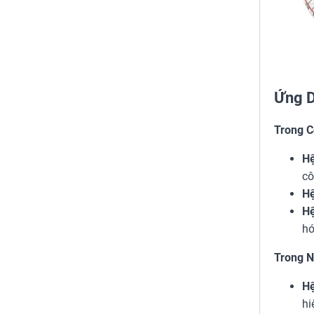
Ứng D
Trong C
Hệ
cô
Hệ
Hệ
hó
Trong N
Hệ
hi