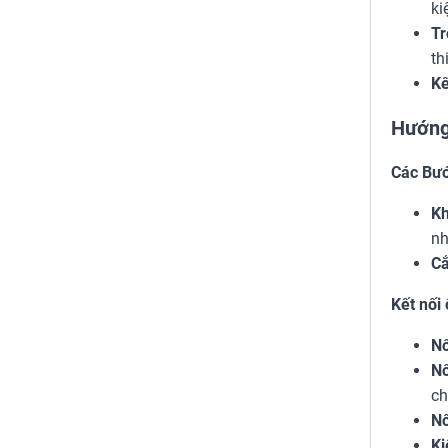
ki
Tr
th
Kế
Hướng
Các Bướ
Kh
nh
Cắ
Kết nối 
Nố
Nố
ch
Nố
Ki