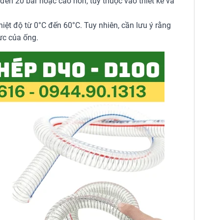
đến 20 bar hoặc cao hơn, tùy thuộc vào thiết kế và
iệt độ từ 0°C đến 60°C. Tuy nhiên, cần lưu ý rằng
lực của ống.