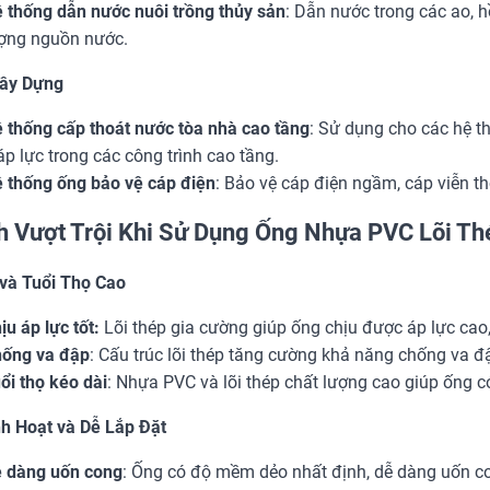
 thống dẫn nước nuôi trồng thủy sản
: Dẫn nước trong các ao, h
ợng nguồn nước.
ây Dựng
 thống cấp thoát nước tòa nhà cao tầng
: Sử dụng cho các hệ t
 áp lực trong các công trình cao tầng.
 thống ống bảo vệ cáp điện
: Bảo vệ cáp điện ngầm, cáp viễn t
ch Vượt Trội Khi Sử Dụng Ống Nhựa PVC Lõi T
và Tuổi Thọ Cao
ịu áp lực tốt:
Lõi thép gia cường giúp ống chịu được áp lực cao, 
ống va đập
: Cấu trúc lõi thép tăng cường khả năng chống va đậ
ổi thọ kéo dài
: Nhựa PVC và lõi thép chất lượng cao giúp ống có t
nh Hoạt và Dễ Lắp Đặt
 dàng uốn cong
: Ống có độ mềm dẻo nhất định, dễ dàng uốn con