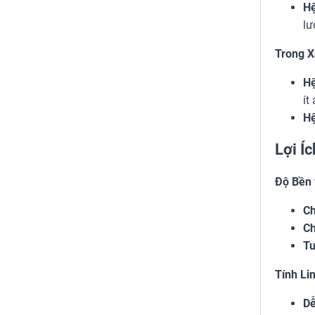
Hệ
lư
Trong X
Hệ
ít
Hệ
Lợi Í
Độ Bền 
Ch
Ch
Tu
Tính Li
Dễ