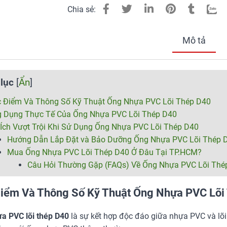
Chia sẻ:
Mô tả
lục
[
Ẩn
]
 Điểm Và Thông Số Kỹ Thuật Ống Nhựa PVC Lõi Thép D40
 Dụng Thực Tế Của Ống Nhựa PVC Lõi Thép D40
 Ích Vượt Trội Khi Sử Dụng Ống Nhựa PVC Lõi Thép D40
Hướng Dẫn Lắp Đặt và Bảo Dưỡng Ống Nhựa PVC Lõi Thép 
Mua Ống Nhựa PVC Lõi Thép D40 Ở Đâu Tại TP.HCM?
Câu Hỏi Thường Gặp (FAQs) Về Ống Nhựa PVC Lõi Thé
iểm Và Thông Số Kỹ Thuật Ống Nhựa PVC Lõi
a PVC lõi thép D40
là sự kết hợp độc đáo giữa nhựa PVC và lõi