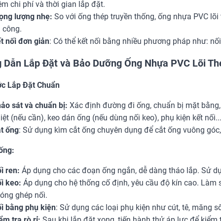
ệm chi phí và thời gian lắp đặt.
ọng lượng nhẹ:
So với ống thép truyền thống, ống nhựa PVC lõi
i công.
t nối đơn giản
: Có thể kết nối bằng nhiều phương pháp như: nối
 Dẫn Lắp Đặt và Bảo Dưỡng Ống Nhựa PVC Lõi Th
c Lắp Đặt Chuẩn
ảo sát và chuẩn bị:
Xác định đường đi ống, chuẩn bị mặt bằng, 
iệt (nếu cần), keo dán ống (nếu dùng nối keo), phụ kiện kết nối...
t ống
: Sử dụng kìm cắt ống chuyên dụng để cắt ống vuông góc,
ống:
i ren:
Áp dụng cho các đoạn ống ngắn, dễ dàng tháo lắp. Sử dụ
i keo:
Áp dụng cho hệ thống cố định, yêu cầu độ kín cao. Làm 
óng ghép nối.
i bằng phụ kiện
: Sử dụng các loại phụ kiện như cút, tê, măng sô
ểm tra rò rỉ:
Sau khi lắp đặt xong, tiến hành thử áp lực để kiểm tr