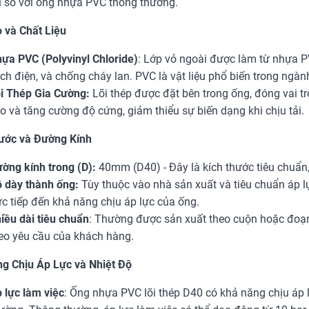
ội so với ống nhựa PVC thông thường.
 và Chất Liệu
ựa PVC (Polyvinyl Chloride)
: Lớp vỏ ngoài được làm từ nhựa 
ch điện, và chống cháy lan. PVC là vật liệu phổ biến trong ngàn
i Thép Gia Cường:
Lõi thép được đặt bên trong ống, đóng vai tr
o và tăng cường độ cứng, giảm thiểu sự biến dạng khi chịu tải.
ước và Đường Kính
ờng kính trong (D):
40mm (D40) - Đây là kích thước tiêu chuẩn
 dày thành ống:
Tùy thuộc vào nhà sản xuất và tiêu chuẩn áp l
ực tiếp đến khả năng chịu áp lực của ống.
iều dài tiêu chuẩn
: Thường được sản xuất theo cuộn hoặc đoạn
eo yêu cầu của khách hàng.
g Chịu Áp Lực và Nhiệt Độ
 lực làm việc
: Ống nhựa PVC lõi thép D40 có khả năng chịu áp 