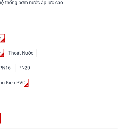
 hệ thống bơm nước áp lực cao
m
c
Thoát Nước
PN16
PN20
hụ Kiện PVC