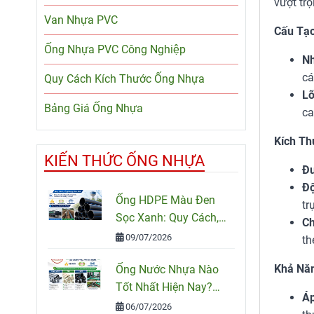
vượt tr
Van Nhựa PVC
Cấu Tạo
Ống Nhựa PVC Công Nghiệp
Nh
cá
Quy Cách Kích Thước Ống Nhựa
Lõ
Bảng Giá Ống Nhựa
ca
Kích Th
KIẾN THỨC ỐNG NHỰA
Đư
Độ
Ống HDPE Màu Đen
tr
Sọc Xanh: Quy Cách,
Ch
Ứng Dụng Và Cách
09/07/2026
th
Chọn Đúng
Khả Năn
Ống Nước Nhựa Nào
Tốt Nhất Hiện Nay?
Áp
So Sánh PVC, PPR Và
06/07/2026