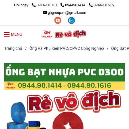
Gọi ngay
0914901313
0944901414
0944901616
ghgroup.vn@gmail.com
MENU
Trang chủ
/
Ống Và Phụ Kiện PVC/CPVC Công Nghiệp
/
Ống Bạt P