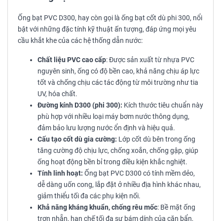
Ống bạt PVC D300, hay còn gọi là ống bạt cốt dù phi 300, nổi
bật với những đặc tính kỹ thuật ấn tượng, đáp ứng mọi yêu
cầu khắt khe của các hệ thống dẫn nước:
Chất liệu PVC cao cấp
: Được sản xuất từ nhựa PVC
nguyên sinh, ống có độ bền cao, khả năng chịu áp lực
tốt và chống chịu các tác động từ môi trường như tia
UV, hóa chất.
Đường kính D300 (phi 300):
Kích thước tiêu chuẩn này
phù hợp với nhiều loại máy bơm nước thông dụng,
đảm bảo lưu lượng nước ổn định và hiệu quả.
Cấu tạo cốt dù gia cường:
Lớp cốt dù bên trong ống
tăng cường độ chịu lực, chống xoắn, chống gập, giúp
ống hoạt động bền bỉ trong điều kiện khắc nghiệt.
Tính linh hoạt:
Ống bạt PVC D300 có tính mềm dẻo,
dễ dàng uốn cong, lắp đặt ở nhiều địa hình khác nhau,
giảm thiểu tối đa các phụ kiện nối.
Khả năng kháng khuẩn, chống rêu mốc
: Bề mặt ống
trơn nhẵn, hạn chế tối đa sự bám dính của cặn bẩn,