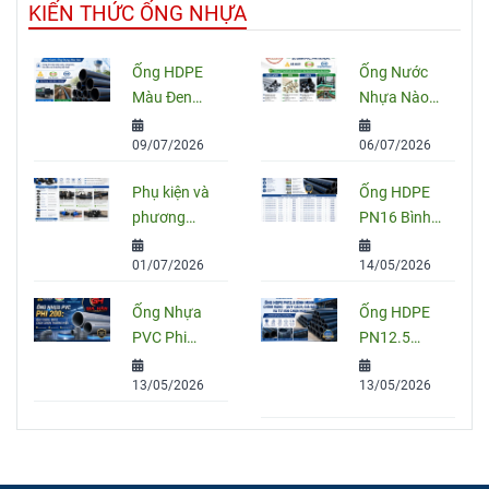
KIẾN THỨC ỐNG NHỰA
Ống HDPE
Ống Nước
Màu Đen
Nhựa Nào
Sọc Xanh:
Tốt Nhất
09/07/2026
06/07/2026
Quy Cách,
Hiện Nay?
Ứng Dụng
So Sánh
Phụ kiện và
Ống HDPE
Và Cách
PVC, PPR
phương
PN16 Bình
Chọn Đúng
Và HDPE
pháp nối
Minh: Quy
01/07/2026
14/05/2026
ống HDPE
Cách, Báo
đúng kỹ
Giá Và Cách
Ống Nhựa
Ống HDPE
thuật
Chọn Đúng
PVC Phi
PN12.5
Cho Công
200: Quy
Bình Minh
Trình
13/05/2026
13/05/2026
Cách, Giá
Chính Hãng
Và Cách
– Quy Cách,
Chọn Đúng
Giá Bán Và
Cho Công
Tư Vấn
Trình
Chọn Mua