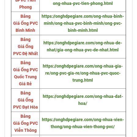
uPVC Tiền
ong-nhua-pvc-tien-phong.html
Phong
Bảng
https://onghdpegiare.com/ong-nhua-binh-
Giá Ống PVC
minh/ong-nhua-pvc-binh-minh/ong-pvc-
Bình Minh
binh-minh.html
Bảng
https://onghdpegiare.com/ong-nhua-de-
Giá Ống
nhat/gia-ong-nhua-pvc-de-nhat.html
PVC Đệ Nhất
Bảng
https://onghdpegiare.com/ong-nhua-gia-
Giá Ống PVC
re/ong-pvc-gia-re/ong-nhua-pvc-quoc-
Quốc Trung
trung.html
Giá Rẻ
Bảng
https://onghdpegiare.com/ong-nhua-dat-
Giá Ống
hoa/
PVC Đạt Hòa
Bảng
https://onghdpegiare.com/ong-nhua-vien-
Giá Ống PVC
thong/ong-nhua-vien-thong-pvc/
Viễn Thông