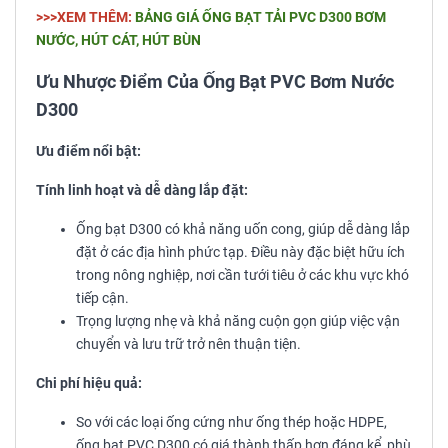
>>>XEM THÊM:
BẢNG GIÁ ỐNG BẠT TẢI PVC D300 BƠM
NƯỚC, HÚT CÁT, HÚT BÙN
Ưu Nhược Điểm Của Ống Bạt PVC Bơm Nước
D300
Ưu điểm nổi bật:
Tính linh hoạt và dễ dàng lắp đặt:
Ống bạt D300 có khả năng uốn cong, giúp dễ dàng lắp
đặt ở các địa hình phức tạp. Điều này đặc biệt hữu ích
trong nông nghiệp, nơi cần tưới tiêu ở các khu vực khó
tiếp cận.
Trọng lượng nhẹ và khả năng cuộn gọn giúp việc vận
chuyển và lưu trữ trở nên thuận tiện.
Chi phí hiệu quả:
So với các loại ống cứng như ống thép hoặc HDPE,
ống bạt PVC D300 có giá thành thấp hơn đáng kể, phù