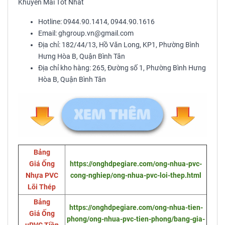
Khuyến Mãi Tốt Nhất
Hotline: 0944.90.1414, 0944.90.1616
Email: ghgroup.vn@gmail.com
Địa chỉ: 182/44/13, Hồ Văn Long, KP1, Phường Bình
Hưng Hòa B, Quận Bình Tân
Địa chỉ kho hàng: 265, Đường số 1, Phường Bình Hưng
Hòa B, Quận Bình Tân
Bảng
Giá Ống
https://onghdpegiare.com/ong-nhua-pvc-
Nhựa PVC
cong-nghiep/ong-nhua-pvc-loi-thep.html
Lõi Thép
Bảng
https://onghdpegiare.com/ong-nhua-tien-
Giá Ống
phong/ong-nhua-pvc-tien-phong/bang-gia-