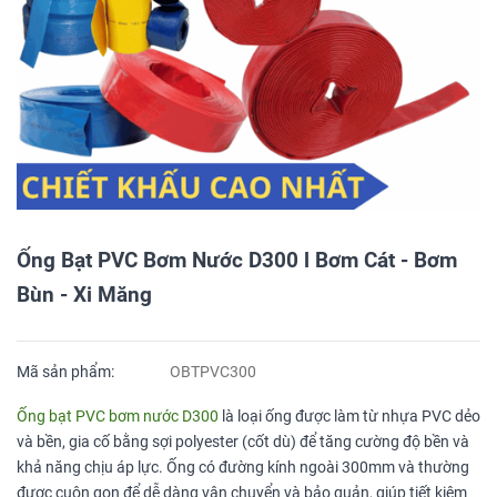
Ống Bạt PVC Bơm Nước D300 l Bơm Cát - Bơm
Bùn - Xi Măng
Mã sản phẩm:
OBTPVC300
Ống bạt PVC bơm nước D300
là loại ống được làm từ nhựa PVC dẻo
và bền, gia cố bằng sợi polyester (cốt dù) để tăng cường độ bền và
khả năng chịu áp lực. Ống có đường kính ngoài 300mm và thường
được cuộn gọn để dễ dàng vận chuyển và bảo quản, giúp tiết kiệm