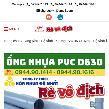
Gọi ngay
0914901313
0944901414
0944901616
ghgroup.vn@gmail.com
MENU
Trang chủ
/
Ống Nhựa Đệ Nhất
/
Ống PVC D630 l Nhựa Đệ Nhất l 