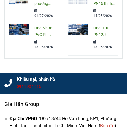
phương
PN16 Bình
Chọn Đúng
Và HDPE
pháp nối
Minh: Quy
01/07/2026
14/05/2026
ống HDPE
Cách, Báo
đúng kỹ
Giá Và Cách
Ống Nhựa
Ống HDPE
thuật
Chọn Đúng
PVC Phi
PN12.5
Cho Công
200: Quy
Bình Minh
Trình
13/05/2026
13/05/2026
Cách, Giá
Chính Hãng
Và Cách
– Quy Cách,
Chọn Đúng
Giá Bán Và
Cho Công
Tư Vấn
Trình
Chọn Mua
Khiếu nại, phản hồi
0944 90 1616
Gia Hân Group
Địa Chỉ VPGD
: 182/13/44 Hồ Văn Long, KP1, Phường
Bình Tân, Thành phố Hồ Chí Minh, Việt Nam (
Bản đồ
)