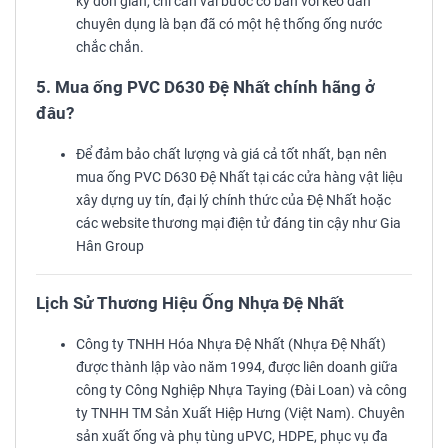
kỳ đơn giản, chỉ cần vài bước cơ bản với keo dán
chuyên dụng là bạn đã có một hệ thống ống nước
chắc chắn.
5. Mua ống PVC D630 Đệ Nhất chính hãng ở
đâu?
Để đảm bảo chất lượng và giá cả tốt nhất, bạn nên
mua ống PVC D630 Đệ Nhất tại các cửa hàng vật liệu
xây dựng uy tín, đại lý chính thức của Đệ Nhất hoặc
các website thương mại điện tử đáng tin cậy như Gia
Hân Group
Lịch Sử Thương Hiệu Ống Nhựa Đệ Nhất
Công ty TNHH Hóa Nhựa Đệ Nhất (Nhựa Đệ Nhất)
được thành lập vào năm 1994, được liên doanh giữa
công ty Công Nghiệp Nhựa Taying (Đài Loan) và công
ty TNHH TM Sản Xuất Hiệp Hưng (Việt Nam). Chuyên
sản xuất ống và phụ tùng uPVC, HDPE, phục vụ đa