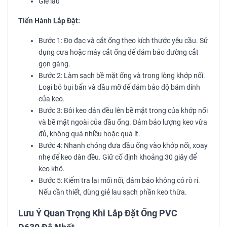
Giẻ lau
Tiến Hành Lắp Đặt:
Bước 1: Đo đạc và cắt ống theo kích thước yêu cầu. Sử
dụng cưa hoặc máy cắt ống để đảm bảo đường cắt
gọn gàng.
Bước 2: Làm sạch bề mặt ống và trong lòng khớp nối.
Loại bỏ bụi bẩn và dầu mỡ để đảm bảo độ bám dính
của keo.
Bước 3: Bôi keo dán đều lên bề mặt trong của khớp nối
và bề mặt ngoài của đầu ống. Đảm bảo lượng keo vừa
đủ, không quá nhiều hoặc quá ít.
Bước 4: Nhanh chóng đưa đầu ống vào khớp nối, xoay
nhẹ để keo dàn đều. Giữ cố định khoảng 30 giây để
keo khô.
Bước 5: Kiểm tra lại mối nối, đảm bảo không có rò rỉ.
Nếu cần thiết, dùng giẻ lau sạch phần keo thừa.
Lưu Ý Quan Trọng Khi Lắp Đặt Ống PVC