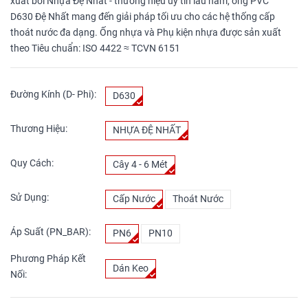
xuất bởi Nhựa Đệ Nhất - thương hiệu uy tín lâu năm, ống PVC
D630 Đệ Nhất mang đến giải pháp tối ưu cho các hệ thống cấp
thoát nước đa dạng. Ống nhựa và Phụ kiện nhựa được sản xuất
theo Tiêu chuẩn: ISO 4422 ≈ TCVN 6151
Đường Kính (D- Phi):
D630
Thương Hiệu:
NHỰA ĐỆ NHẤT
Quy Cách:
Cây 4 - 6 Mét
Sử Dụng:
Cấp Nước
Thoát Nước
Áp Suất (PN_BAR):
PN6
PN10
Phương Pháp Kết
Dán Keo
Nối: