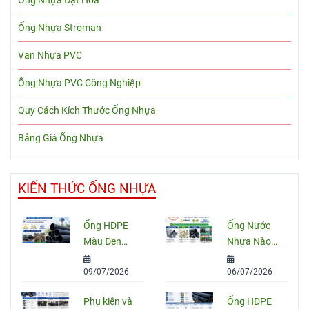
Ống Nhựa Đạt Hòa
Ống Nhựa Stroman
Van Nhựa PVC
Ống Nhựa PVC Công Nghiệp
Quy Cách Kích Thước Ống Nhựa
Bảng Giá Ống Nhựa
KIẾN THỨC ỐNG NHỰA
Ống HDPE
Ống Nước
Màu Đen
Nhựa Nào
Sọc Xanh:
Tốt Nhất
09/07/2026
06/07/2026
Quy Cách,
Hiện Nay?
Ứng Dụng
So Sánh
Phụ kiện và
Ống HDPE
Và Cách
PVC, PPR