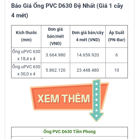
Báo Giá Ống PVC D630 Đệ Nhất (Giá 1 cây
4 mét)
Đơn giá
Kích thước
Đơn giá bán/cây
Áp Suất
bán/mét
(mm)
4 mét (VND)
(PN-Bar)
(VND)
Ống uPVC 630
3.664.980
14.659.920
6
x 18,4 x 4
Ống uPVC 630
5.862.120
23.448.480
10
x 30,0 x 4
Ống PVC D630 Tiền Phong