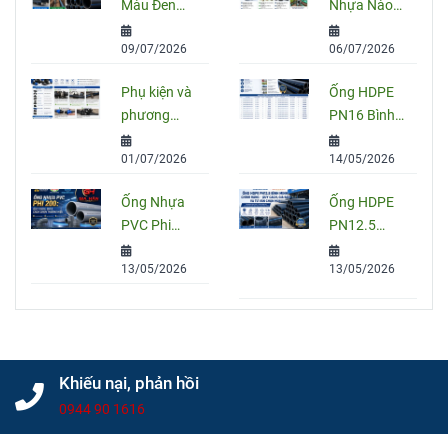
Màu Đen
Nhựa Nào
Sọc Xanh:
Tốt Nhất
09/07/2026
06/07/2026
Quy Cách,
Hiện Nay?
Ứng Dụng
So Sánh
Phụ kiện và
Ống HDPE
Và Cách
PVC, PPR
phương
PN16 Bình
Chọn Đúng
Và HDPE
pháp nối
Minh: Quy
01/07/2026
14/05/2026
ống HDPE
Cách, Báo
đúng kỹ
Giá Và Cách
Ống Nhựa
Ống HDPE
thuật
Chọn Đúng
PVC Phi
PN12.5
Cho Công
200: Quy
Bình Minh
Trình
13/05/2026
13/05/2026
Cách, Giá
Chính Hãng
Và Cách
– Quy Cách,
Chọn Đúng
Giá Bán Và
Cho Công
Tư Vấn
Trình
Chọn Mua
Khiếu nại, phản hồi
0944 90 1616