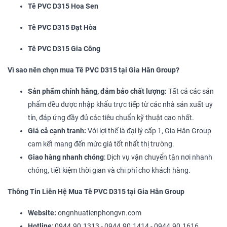
Tê PVC D315 Hoa Sen
Tê PVC D315 Đạt Hòa
Tê PVC D315 Gia Công
Vì sao nên chọn mua Tê PVC D315 tại Gia Hân Group?
Sản phẩm chính hãng, đảm bảo chất lượng:
Tất cả các sản
phẩm đều được nhập khẩu trực tiếp từ các nhà sản xuất uy
tín, đáp ứng đầy đủ các tiêu chuẩn kỹ thuật cao nhất.
Giá cả cạnh tranh:
Với lợi thế là đại lý cấp 1, Gia Hân Group
cam kết mang đến mức giá tốt nhất thị trường.
Giao hàng nhanh chóng
: Dịch vụ vận chuyển tận nơi nhanh
chóng, tiết kiệm thời gian và chi phí cho khách hàng.
Thông Tin Liên Hệ Mua Tê PVC D315 tại Gia Hân Group
Website:
ongnhuatienphongvn.com
Hotline
: 0944.90.1313 - 0944.90.1414 - 0944.90.1616