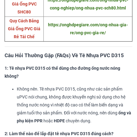
https://onghdpegiare.com/ong-nhua-pvc-
Giá Ống PVC
cong-nghiep/ong-nhua-pvc-sch80.html
SHC80
Quy Cách Bảng
https://onghdpegiare.com/ong-nhua-gia-
Giá Ống PVC Giá
re/ong-pvc-gia-re/
Rẻ Tái Chế
Câu Hỏi Thường Gặp (FAQs) Về Tê Nhựa PVC D315
1: Tê nhựa PVC D315 có thể dùng cho đường ống nước nóng
không?
Không nên. Tê nhựa PVC D315, cũng như các sản phẩm
uPVC nói chung, không được khuyến nghị sử dụng cho hệ
thống nước nóng vì nhiệt độ cao có thể làm biến dạng và
giảm tuổi thọ sản phẩm. Đối với nước nóng, nên dùng
ống và
phụ kiện PPR
hoặc
HDPE
chuyên dụng.
2: Làm thế nào để lắp đặt tê nhựa PVC D315 đúng cách?