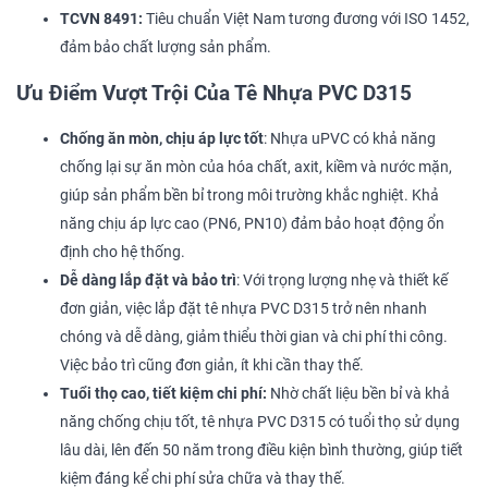
TCVN 8491:
Tiêu chuẩn Việt Nam tương đương với ISO 1452,
đảm bảo chất lượng sản phẩm.
Ưu Điểm Vượt Trội Của Tê Nhựa PVC D315
Chống ăn mòn, chịu áp lực tốt
: Nhựa uPVC có khả năng
chống lại sự ăn mòn của hóa chất, axit, kiềm và nước mặn,
giúp sản phẩm bền bỉ trong môi trường khắc nghiệt. Khả
năng chịu áp lực cao (PN6, PN10) đảm bảo hoạt động ổn
định cho hệ thống.
Dễ dàng lắp đặt và bảo trì
: Với trọng lượng nhẹ và thiết kế
đơn giản, việc lắp đặt tê nhựa PVC D315 trở nên nhanh
chóng và dễ dàng, giảm thiểu thời gian và chi phí thi công.
Việc bảo trì cũng đơn giản, ít khi cần thay thế.
Tuổi thọ cao, tiết kiệm chi phí:
Nhờ chất liệu bền bỉ và khả
năng chống chịu tốt, tê nhựa PVC D315 có tuổi thọ sử dụng
lâu dài, lên đến 50 năm trong điều kiện bình thường, giúp tiết
kiệm đáng kể chi phí sửa chữa và thay thế.