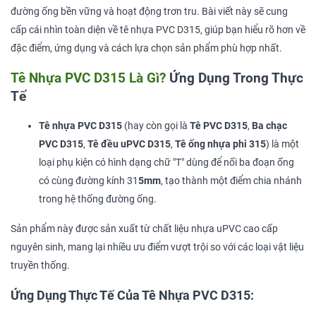
đường ống bền vững và hoạt động trơn tru. Bài viết này sẽ cung
cấp cái nhìn toàn diện về tê nhựa PVC D315, giúp bạn hiểu rõ hơn về
đặc điểm, ứng dụng và cách lựa chọn sản phẩm phù hợp nhất.
Tê Nhựa PVC D315 Là Gì?
Ứng Dụng Trong Thực
Tế
Tê nhựa PVC D315
(hay còn gọi là
Tê PVC D315
,
Ba chạc
PVC D315
,
Tê đều uPVC D315
,
Tê ống nhựa phi 315
) là một
loại phụ kiện có hình dạng chữ "T" dùng để nối ba đoạn ống
có cùng đường kính 31
5mm
, tạo thành một điểm chia nhánh
trong hệ thống đường ống.
Sản phẩm này được sản xuất từ chất liệu nhựa uPVC cao cấp
nguyên sinh, mang lại nhiều ưu điểm vượt trội so với các loại vật liệu
truyền thống.
Ứng Dụng Thực Tế Của Tê Nhựa PVC D315: