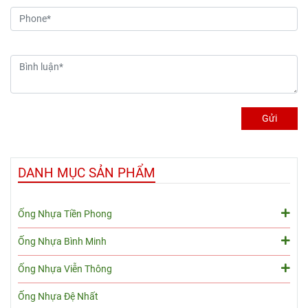
dân dụng và công
bài viết dưới đây.
nghiệp. Sản phẩm có đường
kính ngoài khoảng
90mm
(tương đương
DN80
hoặc
3"
inch
)
Gửi
DANH MỤC SẢN PHẨM
Ống Nhựa Tiền Phong
Ống Nhựa Bình Minh
Ống Nhựa Viễn Thông
Ống Nhựa Đệ Nhất