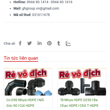
Hotline:
0944.90.1414 - 0944.90.1616
Mail:
ghgroup.vn@gmail.com
Mã số thuế
: 031611678
Chia sẻ:
Tin tức liên quan
Co D50 Nhựa HDPE l Nối
Tê Nhựa HDPE D250 l Ba
Góc 90 l Cút HDPE
Chạc HDPE l Chữ T HDPE