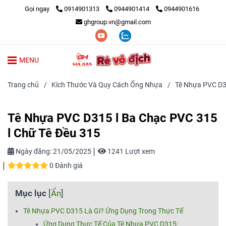
Gọi ngay
0914901313
0944901414
0944901616
ghgroup.vn@gmail.com
MENU
Trang chủ
/
Kích Thước Và Quy Cách Ống Nhựa
/
Tê Nhựa PVC D31
Tê Nhựa PVC D315 l Ba Chạc PVC 315
l Chữ Tê Đều 315
Ngày đăng:
21/05/2025
1241 Lượt xem
0 Đánh giá
Mục lục
[
Ẩn
]
Tê Nhựa PVC D315 Là Gì? Ứng Dụng Trong Thực Tế
Ứng Dụng Thực Tế Của Tê Nhựa PVC D315: