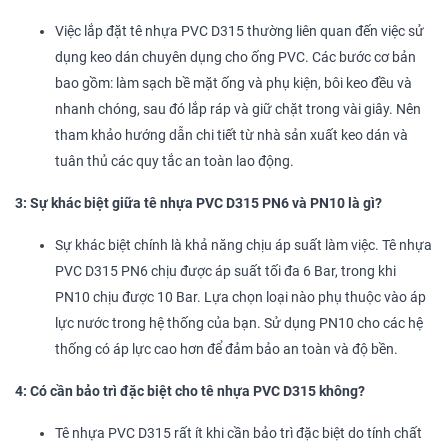
Việc lắp đặt tê nhựa PVC D315 thường liên quan đến việc sử
dụng keo dán chuyên dụng cho ống PVC. Các bước cơ bản
bao gồm: làm sạch bề mặt ống và phụ kiện, bôi keo đều và
nhanh chóng, sau đó lắp ráp và giữ chặt trong vài giây. Nên
tham khảo hướng dẫn chi tiết từ nhà sản xuất keo dán và
tuân thủ các quy tắc an toàn lao động.
3: Sự khác biệt giữa tê nhựa PVC D315 PN6 và PN10 là gì?
Sự khác biệt chính là khả năng chịu áp suất làm việc. Tê nhựa
PVC D315 PN6 chịu được áp suất tối đa 6 Bar, trong khi
PN10 chịu được 10 Bar. Lựa chọn loại nào phụ thuộc vào áp
lực nước trong hệ thống của bạn. Sử dụng PN10 cho các hệ
thống có áp lực cao hơn để đảm bảo an toàn và độ bền.
4: Có cần bảo trì đặc biệt cho tê nhựa PVC D315 không?
Tê nhựa PVC D315 rất ít khi cần bảo trì đặc biệt do tính chất