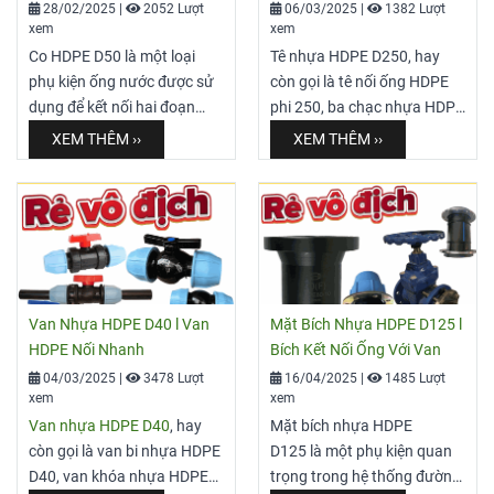
28/02/2025
|
2052 Lượt
06/03/2025
|
1382 Lượt
xem
xem
Co HDPE D50 là một loại
Tê nhựa HDPE D250, hay
phụ kiện ống nước được sử
còn gọi là tê nối ống HDPE
dụng để kết nối hai đoạn
phi 250, ba chạc nhựa HDPE
ống HDPE với nhau tạo
D250, tê chia nhánh HDPE
XEM THÊM ››
XEM THÊM ››
thành góc 90 độ. Sản phẩm
250mm hoặc tê đều HDPE
được làm từ vật liệu nhựa
D250, là một loại phụ kiện
HDPE (High-Density
ống nhựa được làm từ vật
Polyethylene) - một loại
liệu HDPE (High-Density
nhựa nhiệt dẻo có độ bền
Polyethylene). Với kích
cao, chịu được áp lực lớn và
thước đường kính ngoài
chống ăn mòn tốt. Co
250mm (D250), tê nhựa
Van Nhựa HDPE D40 l Van
Mặt Bích Nhựa HDPE D125 l
D50 nhựa HDPE có đường
HDPE này được sử dụng để
HDPE Nối Nhanh
Bích Kết Nối Ống Với Van
kính danh định 50mm,
kết nối ba đoạn ống HDPE
04/03/2025
|
3478 Lượt
16/04/2025
|
1485 Lượt
thường được sử dụng trong
có cùng đường kính, tạo
xem
xem
các hệ thống cấp thoát
thành một ngã ba chữ T
Van nhựa HDPE D40
, hay
Mặt bích nhựa HDPE
nước, dẫn hóa chất, hoặc
trong hệ thống đường
còn gọi là van bi nhựa HDPE
D125 là một phụ kiện quan
các ứng dụng công nghiệp
ống. Công dụng chính của
D40, van khóa nhựa HDPE
trọng trong hệ thống đường
khác
nó là phân chia hoặc hợp