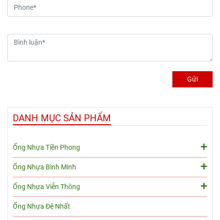
giữa các hệ vật liệu. Bài viết
đa khoảng 60∘C−65∘C. Ở
dưới đây sẽ tổng hợp toàn
nhiệt độ cao hơn, ống sẽ
bộ thông tin kỹ thuật, ứng
bắt đầu mềm dẻo, giảm áp
dụng thực tế và báo giá hệ
suất chịu đựng và có nguy
thống
ống nhựa HDPE
cơ biến dạng vĩnh viễn.
PE100
.
Gửi
DANH MỤC SẢN PHẨM
Ống Nhựa Tiền Phong
Ống Nhựa Bình Minh
Ống Nhựa Viễn Thông
Ống Nhựa Đệ Nhất