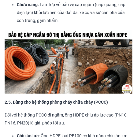
Chức năng:
Làm lớp vỏ bảo vệ cáp ngầm (cáp quang, cáp
điện lực) khỏi lực nén của đất đá, xe cộ và sự cắn phá của
côn trùng, gặm nhấm.
2.5. Dùng cho hệ thống phòng cháy chữa cháy (PCCC)
Đối với hệ thống PCCC đi ngầm, ống HDPE chịu áp lực cao (PN10,
PN16, PN20) là giải pháp tối ưu.
Chịu áp lực:
Ống HDPE loại PE100 có khả năng chịu áp lực