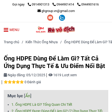
Gọi ngay
0914901313
0944901414
0944901616
ghgroup.vn@gmail.com
MENU
Trang chủ
/
Kiến Thức Ống Nhựa
/
Ống HDPE Dùng Để Làm Gì? Tất
Ống HDPE Dùng Để Làm Gì? Tất Cả
Ứng Dụng Thực Tế & Ưu Điểm Nổi Bật
Ngày đăng:
05/12/2025
1619 Lượt xem
0 Đánh giá
Mục lục
[
Ẩn
]
1. Ống HDPE Là Gì? Tổng Quan Chi Tiết
2. Ống HDPE Được Dùng Để Làm Gì? (7 Ứng Dụng Thực Tế)