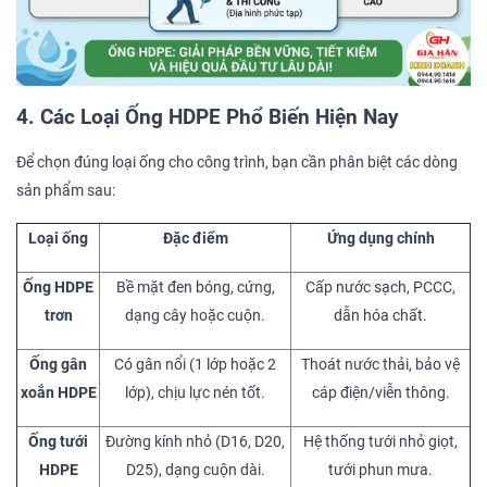
4. Các Loại Ống HDPE Phổ Biến Hiện Nay
Để chọn đúng loại ống cho công trình, bạn cần phân biệt các dòng
sản phẩm sau:
Loại ống
Đặc điểm
Ứng dụng chính
Ống HDPE
Bề mặt đen bóng, cứng,
Cấp nước sạch, PCCC,
trơn
dạng cây hoặc cuộn.
dẫn hóa chất.
Ống gân
Có gân nổi (1 lớp hoặc 2
Thoát nước thải, bảo vệ
xoắn HDPE
lớp), chịu lực nén tốt.
cáp điện/viễn thông.
Ống tưới
Đường kính nhỏ (D16, D20,
Hệ thống tưới nhỏ giọt,
HDPE
D25), dạng cuộn dài.
tưới phun mưa.