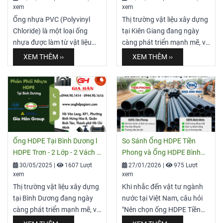
xem
xem
Ống nhựa PVC (Polyvinyl
Thị trường vật liệu xây dựng
Chloride) là một loại ống
tại Kiên Giang đang ngày
nhựa được làm từ vật liệu
càng phát triển mạnh mẽ, và
nhựa PVC, một loại nhựa
ống HDPE (High-Density
XEM THÊM ››
XEM THÊM ››
nhiệt dẻo phổ biến. PVC là
Polyethylene) là một lựa
một trong những loại nhựa
chọn hàng đầu cho nhiều dự
được sử dụng rộng rãi nhất
án từ cấp thoát nước, hạ
trên thế giới do tính linh
tầng ngầm điện đến tưới tiêu
hoạt, độ bền và giá thành
nông nghiệp. Với những đặc
hợp lý. Ống nhựa PVC có
tính vượt trội về độ bền, tuổi
nhiều ưu điểm như trọng
thọ và khả năng chịu được
Ống HDPE Tại Bình Dương l
So Sánh Ống HDPE Tiền
lượng nhẹ, dễ lắp đặt, chống
điều kiện khắc nghiệt và tia
HDPE Trơn - 2 Lớp - 2 Vách -
Phong và Ống HDPE Bình
ăn mòn và cách điện tốt,
uv, ống HDPE không chỉ đáp
Xoắn Cam
Minh
30/05/2025
|
1607 Lượt
27/01/2026
|
975 Lượt
được ứng dụng rộng rãi
ứng các tiêu chuẩn kỹ thuật
xem
xem
trong cấp thoát nước, điện,
khắt khe mà còn mang lại
Thị trường vật liệu xây dựng
Khi nhắc đến vật tư ngành
nông nghiệp và công
hiệu quả kinh tế lâu dài cho
tại Bình Dương đang ngày
nước tại Việt Nam, câu hỏi
nghiệp. Gia Hân Group cung
các công trình.
càng phát triển mạnh mẽ, và
"Nên chọn ống HDPE Tiền
cấp các địa chỉ cung
ống HDPE (High-Density
Phong hay Bình Minh?" luôn