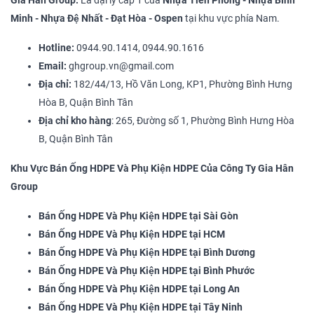
Gia Hân Group:
Là đại lý cấp 1 của
Nhựa
Tiền Phong - Nhựa Bình
Minh - Nhựa Đệ Nhất - Đạt Hòa - Ospen
tại khu vực phía Nam.
Hotline:
0944.90.1414, 0944.90.1616
Email:
ghgroup.vn@gmail.com
Địa chỉ:
182/44/13, Hồ Văn Long, KP1, Phường Bình Hưng
Hòa B, Quận Bình Tân
Địa chỉ kho hàng
: 265, Đường số 1, Phường Bình Hưng Hòa
B, Quận Bình Tân
Khu Vực Bán Ống HDPE Và Phụ Kiện HDPE Của Công Ty Gia Hân
Group
Bán Ống HDPE Và Phụ Kiện HDPE tại Sài Gòn
Bán Ống HDPE Và Phụ Kiện HDPE tại HCM
Bán Ống HDPE Và Phụ Kiện HDPE tại Bình Dương
Bán Ống HDPE Và Phụ Kiện HDPE tại Bình Phước
Bán Ống HDPE Và Phụ Kiện HDPE tại Long An
Bán Ống HDPE Và Phụ Kiện HDPE tại Tây Ninh