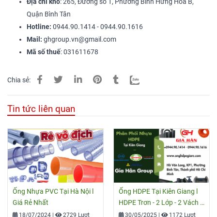
Địa chỉ kho
: 265, Đường số 1, Phường Bình Hưng Hòa B,
Quận Bình Tân
Hotline:
0944.90.1414 - 0944.90.1616
Mail:
ghgroup.vn@gmail.com
Mã số thuế
: 031611678
Chia sẻ:
Tin tức liên quan
Ống Nhựa PVC Tại Hà Nội l
Ống HDPE Tại Kiên Giang l
Giá Rẻ Nhất
HDPE Trơn - 2 Lớp - 2 Vách -
Xoắn Cam
18/07/2024
|
2729 Lượt
30/05/2025
|
1172 Lượt