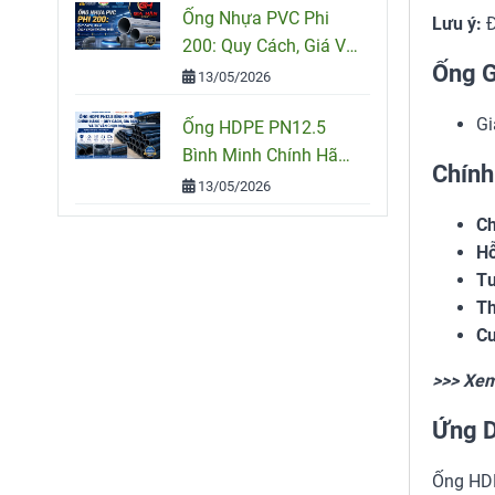
Ống Nhựa PVC Phi
Lưu ý:
Đ
200: Quy Cách, Giá Và
Ống G
Cách Chọn Đúng Cho
13/05/2026
Công Trình
Gi
Ống HDPE PN12.5
Bình Minh Chính Hãng
Chính
– Quy Cách, Giá Bán
13/05/2026
Và Tư Vấn Chọn Mua
Ch
Hỗ
Tư
Th
Cu
>>> Xe
Ứng D
Ống HDP