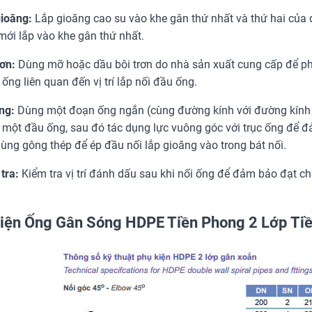
gioăng:
Lắp gioăng cao su vào khe gân thứ nhất và thứ hai của đ
mới lắp vào khe gân thứ nhất.
rơn:
Dùng mỡ hoặc dầu bôi trơn do nhà sản xuất cung cấp để ph
ống liên quan đến vị trí lắp nối đầu ống.
ng:
Dùng một đoạn ống ngắn (cùng đường kính với đường kính ố
 một đầu ống, sau đó tác dụng lực vuông góc với trục ống để đ
dùng gông thép để ép đầu nối lắp gioăng vào trong bát nối.
tra:
Kiểm tra vị trí đánh dấu sau khi nối ống để đảm bảo đạt c
iện Ống Gân Sóng HDPE Tiền Phong 2 Lớp Ti