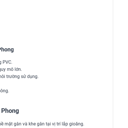
Phong
g PVC.
quy mô lớn.
môi trường sử dụng.
công.
n Phong
 mặt gân và khe gân tại vị trí lắp gioăng.