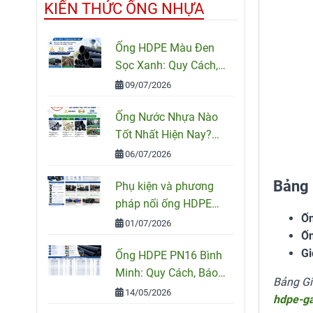
KIẾN THỨC ỐNG NHỰA
Ống HDPE Màu Đen
Sọc Xanh: Quy Cách,
Ứng Dụng Và Cách
09/07/2026
Chọn Đúng
Ống Nước Nhựa Nào
Tốt Nhất Hiện Nay?
So Sánh PVC, PPR Và
06/07/2026
HDPE
Bảng 
Phụ kiện và phương
pháp nối ống HDPE
Ốn
đúng kỹ thuật
01/07/2026
Ốn
Gi
Ống HDPE PN16 Bình
Minh: Quy Cách, Báo
Bảng G
Giá Và Cách Chọn
14/05/2026
hdpe-ga
Đúng Cho Công Trình