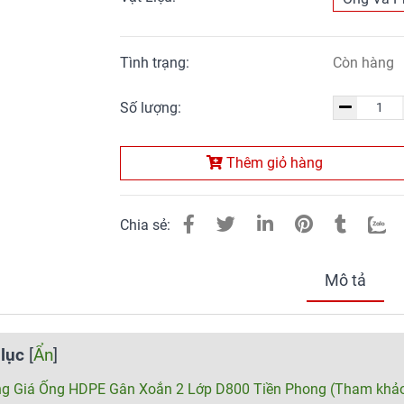
Tình trạng:
Còn hàng
Số lượng:
Thêm giỏ hàng
Chia sẻ:
Mô tả
lục
[
Ẩn
]
g Giá Ống HDPE Gân Xoắn 2 Lớp D800 Tiền Phong (Tham khả