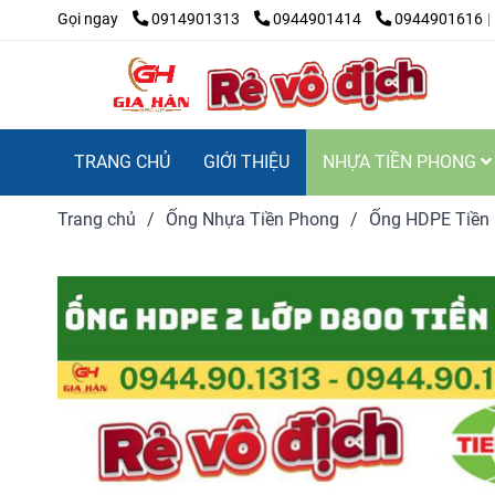
Gọi ngay
0914901313
0944901414
0944901616
TRANG CHỦ
GIỚI THIỆU
NHỰA TIỀN PHONG
Trang chủ
/
Ống Nhựa Tiền Phong
/
Ống HDPE Tiền