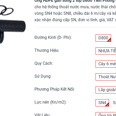
Ống HDPE gân sóng 2 lớp D800 Tiền Phong
cho hệ thống thoát nước mưa, nước thải ch
vòng SN4 hoặc SN8, chiều dài 6 m/cây và kế
xác nhận đúng cấp SN, đơn vị tính, giá, VAT 
Đường Kính (D- Phi):
D800
Thương Hiệu:
NHỰA TI
Quy Cách:
Cây 6 mé
Sử Dụng:
Thoát Nư
Phương Pháp Kết Nối:
Lắp gioă
Lực nén (Kn/m2):
SN4
S
Vật Liệu:
Ống Và P