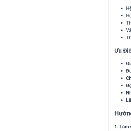
Hệ
Hệ
Th
Vậ
Th
Ưu Đi
Gi
Đư
Ch
Độ
Nh
Lắ
Hướng
1. Làm 