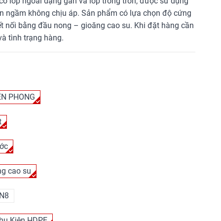
có lớp ngoài dạng gân và lớp trong trơn, được sử dụng
ôn ngầm không chịu áp. Sản phẩm có lựa chọn độ cứng
t nối bằng đầu nong – gioăng cao su. Khi đặt hàng cần
và tình trạng hàng.
ỀN PHONG
t
ớc
ng cao su
N8
hụ Kiện HDPE