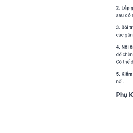
2. Lắp 
sau đó 
3. Bôi t
các gân 
4. Nối ố
để chèn
Có thể 
5. Kiểm 
nối.
Phụ K