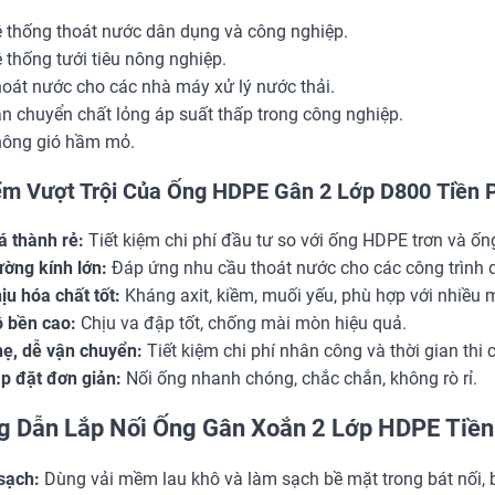
 thống thoát nước dân dụng và công nghiệp.
 thống tưới tiêu nông nghiệp.
oát nước cho các nhà máy xử lý nước thải.
n chuyển chất lỏng áp suất thấp trong công nghiệp.
ông gió hầm mỏ.
ểm Vượt Trội Của Ống HDPE Gân 2 Lớp D800 Tiền 
á thành rẻ:
Tiết kiệm chi phí đầu tư so với ống HDPE trơn và ốn
ờng kính lớn:
Đáp ứng nhu cầu thoát nước cho các công trình 
ịu hóa chất tốt:
Kháng axit, kiềm, muối yếu, phù hợp với nhiều 
 bền cao:
Chịu va đập tốt, chống mài mòn hiệu quả.
ẹ, dễ vận chuyển:
Tiết kiệm chi phí nhân công và thời gian thi 
p đặt đơn giản:
Nối ống nhanh chóng, chắc chắn, không rò rỉ.
 Dẫn Lắp Nối Ống Gân Xoắn 2 Lớp HDPE Tiề
sạch:
Dùng vải mềm lau khô và làm sạch bề mặt trong bát nối, bề