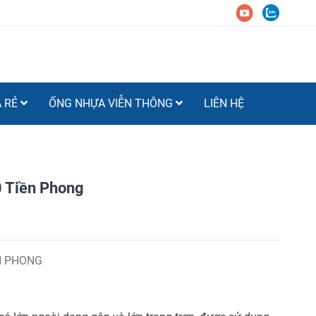
Á RẺ
ỐNG NHỰA VIỄN THÔNG
LIÊN HỆ
 Tiền Phong
N PHONG