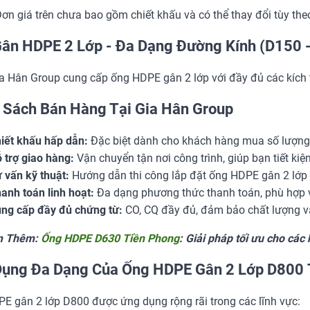
ơn giá trên chưa bao gồm chiết khấu và có thể thay đổi tùy the
ân HDPE 2 Lớp - Đa Dạng Đường Kính (D150 
a Hân Group cung cấp ống HDPE gân 2 lớp với đầy đủ các kích 
 Sách Bán Hàng Tại Gia Hân Group
iết khấu hấp dẫn:
Đặc biệt dành cho khách hàng mua số lượng l
 trợ giao hàng:
Vận chuyển tận nơi công trình, giúp bạn tiết kiệ
 vấn kỹ thuật:
Hướng dẫn thi công lắp đặt ống HDPE gân 2 lớp c
anh toán linh hoạt:
Đa dạng phương thức thanh toán, phù hợp v
ng cấp đầy đủ chứng từ:
CO, CQ đầy đủ, đảm bảo chất lượng 
m Thêm:
Ống HDPE D630 Tiền Phong
: Giải pháp tối ưu cho các
ụng Đa Dạng Của Ống HDPE Gân 2 Lớp D800 
E gân 2 lớp D800 được ứng dụng rộng rãi trong các lĩnh vực: