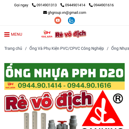
Gọi ngay
0914901313
0944901414
0944901616
ghgroup.vn@gmail.com
MENU
Trang chủ
/
Ống Và Phụ Kiện PVC/CPVC Công Nghiệp
/
Ống Nhự