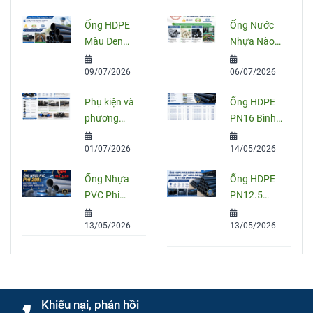
Ống HDPE
Ống Nước
Màu Đen
Nhựa Nào
Sọc Xanh:
Tốt Nhất
09/07/2026
06/07/2026
Quy Cách,
Hiện Nay?
Ứng Dụng
So Sánh
Phụ kiện và
Ống HDPE
Và Cách
PVC, PPR
phương
PN16 Bình
Chọn Đúng
Và HDPE
pháp nối
Minh: Quy
01/07/2026
14/05/2026
ống HDPE
Cách, Báo
đúng kỹ
Giá Và Cách
Ống Nhựa
Ống HDPE
thuật
Chọn Đúng
PVC Phi
PN12.5
Cho Công
200: Quy
Bình Minh
Trình
13/05/2026
13/05/2026
Cách, Giá
Chính Hãng
Và Cách
– Quy Cách,
Chọn Đúng
Giá Bán Và
Cho Công
Tư Vấn
Trình
Chọn Mua
Khiếu nại, phản hồi