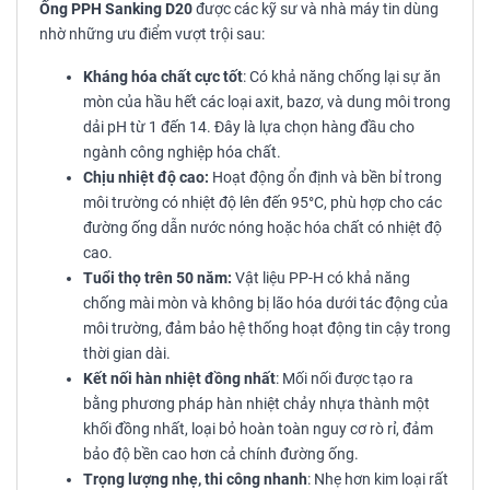
Ống PPH Sanking D20
được các kỹ sư và nhà máy tin dùng
nhờ những ưu điểm vượt trội sau:
Kháng hóa chất cực tốt
: Có khả năng chống lại sự ăn
mòn của hầu hết các loại axit, bazơ, và dung môi trong
dải pH từ 1 đến 14. Đây là lựa chọn hàng đầu cho
ngành công nghiệp hóa chất.
Chịu nhiệt độ cao:
Hoạt động ổn định và bền bỉ trong
môi trường có nhiệt độ lên đến 95°C, phù hợp cho các
đường ống dẫn nước nóng hoặc hóa chất có nhiệt độ
cao.
Tuổi thọ trên 50 năm:
Vật liệu PP-H có khả năng
chống mài mòn và không bị lão hóa dưới tác động của
môi trường, đảm bảo hệ thống hoạt động tin cậy trong
thời gian dài.
Kết nối hàn nhiệt đồng nhất
: Mối nối được tạo ra
bằng phương pháp hàn nhiệt chảy nhựa thành một
khối đồng nhất, loại bỏ hoàn toàn nguy cơ rò rỉ, đảm
bảo độ bền cao hơn cả chính đường ống.
Trọng lượng nhẹ, thi công nhanh
: Nhẹ hơn kim loại rất