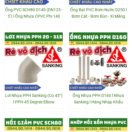
Ống PVC SCH80 D140 (DN125 -
Ống Bạt PVC Bơm Nước D250 l
5'') l Ống Nhựa CPVC Phi 140
Bơm Cát - Bơm Bùn - Xi Măng
Lơi Nhựa PPH Sanking (Co 45°)
Ống Nhựa PPH D160 l Nhựa
l PPH 45 Degree Elbow
Sanking l Hàng Nhập Khẩu