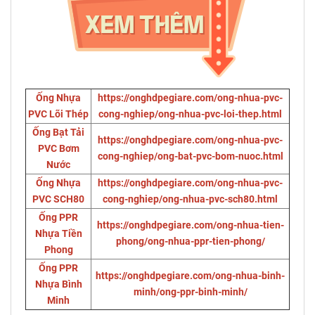
Ống Nhựa
https://onghdpegiare.com/ong-nhua-pvc-
PVC Lõi Thép
cong-nghiep/ong-nhua-pvc-loi-thep.html
Ống Bạt Tải
https://onghdpegiare.com/ong-nhua-pvc-
PVC Bơm
cong-nghiep/ong-bat-pvc-bom-nuoc.html
Nước
Ống Nhựa
https://onghdpegiare.com/ong-nhua-pvc-
PVC SCH80
cong-nghiep/ong-nhua-pvc-sch80.html
Ống PPR
https://onghdpegiare.com/ong-nhua-tien-
Nhựa Tiền
phong/ong-nhua-ppr-tien-phong/
Phong
Ống PPR
https://onghdpegiare.com/ong-nhua-binh-
Nhựa Bình
minh/ong-ppr-binh-minh/
Minh