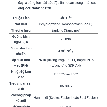
đây là bảng tóm tắt các đặc tính quan trọng nhất của
ống PPH Sanking D20
.
Thuộc Tính
Chi Tiết
Vật liệu
Polypropylene Homopolymer (PP-H)
Thương hiệu
Sanking (Sanideng)
Đường kính
20 mm
ngoài (D)
Chiều dài tiêu
4 mét/cây
chuẩn
Áp suất làm
PN10
(tương ứng SDR 11) hoặc
PN16
việc (PN)
(tương ứng SDR 7.4)
Nhiệt độ làm
Từ 0°C đến 95°C
việc
Tiêu chuẩn sản
DIN 8077
xuất
Phương pháp
Hàn nhiệt (Socket Fusion hoặc Butt Fusion)
kết nối
Chứng nhận
CE, ISO