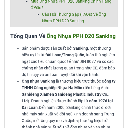
Mua Ống Nhựa PPH D20 Sanking Chính Hãng
Ở Đâu?
Câu Hỏi Thường Gặp (FAQs) Về Ống
Nhựa PPH D20 Sanking
Tổng Quan Về
Ống Nhựa PPH D20 Sanking
Sản phẩm được sản xuất bởi
Sanking
, một thương
hiệu uy tín từ
Đài Loan/Trung Quốc
, tuân thủ nghiêm
ngặt các tiêu chuẩn quốc tế như DIN 8077 và có các
chứng nhận chất lượng quan trọng như CE, đảm bảo
độ tin cậy và an toàn tuyệt đối khi vận hành.
Ống nhựa Sanking
là thương hiệu trực thuộc
Công ty
TNHH Công nghiệp Nhựa Hạ Môn
(tên tiếng Anh:
Sanideng Xiamen Sanideng Plastic Industry Co.,
Ltd
). Doanh nghiệp được thành lập từ
năm 1976 tại
Đài Loan
.Đến năm 2000, Sanking chính thức di dời
nhà máy sản xuất và đội ngũ kinh doanh sang Trung
Quốc, mở rộng quy mô và định vị thương hiệu trở
thành nhà sản xuất số 1 về ống nhựa và van nhựa