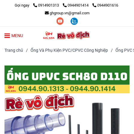
Gọi ngay
0914901313
0944901414
0944901616
ghgroup.vn@gmail.com
MENU
Trang chủ
/
Ống Và Phụ Kiện PVC/CPVC Công Nghiệp
/
Ống PVC S