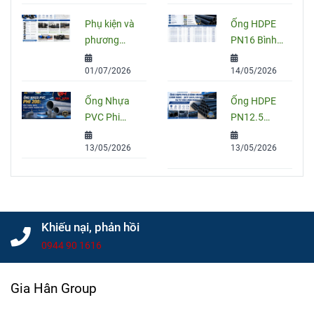
Ứng Dụng
So Sánh
Phụ kiện và
Ống HDPE
Và Cách
PVC, PPR
phương
PN16 Bình
Chọn Đúng
Và HDPE
pháp nối
Minh: Quy
01/07/2026
14/05/2026
ống HDPE
Cách, Báo
đúng kỹ
Giá Và Cách
Ống Nhựa
Ống HDPE
thuật
Chọn Đúng
PVC Phi
PN12.5
Cho Công
200: Quy
Bình Minh
Trình
13/05/2026
13/05/2026
Cách, Giá
Chính Hãng
Và Cách
– Quy Cách,
Chọn Đúng
Giá Bán Và
Cho Công
Tư Vấn
Trình
Chọn Mua
Khiếu nại, phản hồi
0944 90 1616
Gia Hân Group