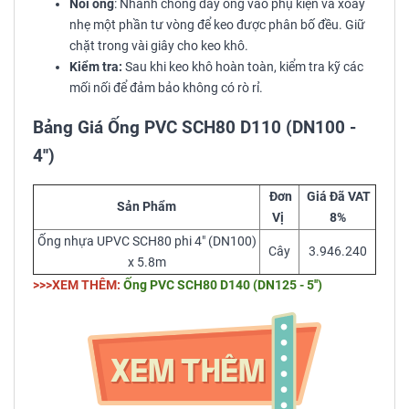
Nối ống
: Nhanh chóng đẩy ống vào phụ kiện và xoay
nhẹ một phần tư vòng để keo được phân bố đều. Giữ
chặt trong vài giây cho keo khô.
Kiểm tra:
Sau khi keo khô hoàn toàn, kiểm tra kỹ các
mối nối để đảm bảo không có rò rỉ.
Bảng Giá Ống PVC SCH80 D110 (DN100 -
4'')
Đơn
Giá Đã VAT
Sản Phẩm
Vị
8%
Ống nhựa UPVC SCH80 phi 4" (DN100)
Cây
3.946.240
x 5.8m
>>>XEM THÊM:
Ống PVC SCH80 D140 (DN125 - 5'')