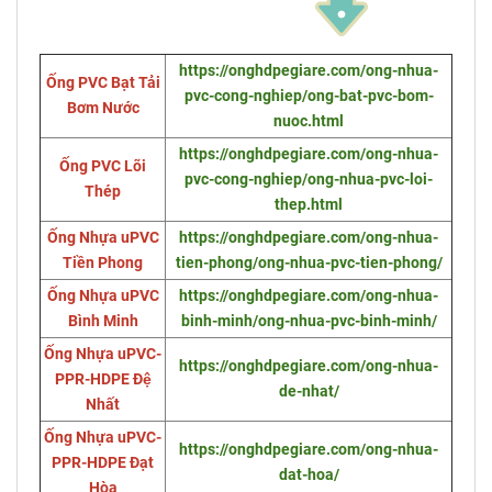
https://onghdpegiare.com/ong-nhua-
Ống PVC Bạt Tải
pvc-cong-nghiep/ong-bat-pvc-bom-
Bơm Nước
nuoc.html
https://onghdpegiare.com/ong-nhua-
Ống PVC Lõi
pvc-cong-nghiep/ong-nhua-pvc-loi-
Thép
thep.html
Ống Nhựa uPVC
https://onghdpegiare.com/ong-nhua-
Tiền Phong
tien-phong/ong-nhua-pvc-tien-phong/
Ống Nhựa uPVC
https://onghdpegiare.com/ong-nhua-
Bình Minh
binh-minh/ong-nhua-pvc-binh-minh/
Ống Nhựa uPVC-
https://onghdpegiare.com/ong-nhua-
PPR-HDPE Đệ
de-nhat/
Nhất
Ống Nhựa uPVC-
https://onghdpegiare.com/ong-nhua-
PPR-HDPE Đạt
dat-hoa/
Hòa