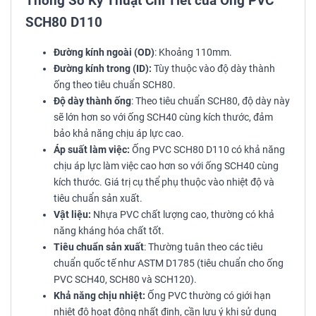
Thông Số Kỹ Thuật Chi Tiết của Ống PVC
SCH80 D110
Đường kính ngoài (OD)
: Khoảng 110mm.
Đường kính trong (ID):
Tùy thuộc vào độ dày thành
ống theo tiêu chuẩn SCH80.
Độ dày thành ống
: Theo tiêu chuẩn SCH80, độ dày này
sẽ lớn hơn so với ống SCH40 cùng kích thước, đảm
bảo khả năng chịu áp lực cao.
Áp suất làm việc:
Ống PVC SCH80 D110 có khả năng
chịu áp lực làm việc cao hơn so với ống SCH40 cùng
kích thước. Giá trị cụ thể phụ thuộc vào nhiệt độ và
tiêu chuẩn sản xuất.
Vật liệu:
Nhựa PVC chất lượng cao, thường có khả
năng kháng hóa chất tốt.
Tiêu chuẩn sản xuất
: Thường tuân theo các tiêu
chuẩn quốc tế như ASTM D1785 (tiêu chuẩn cho ống
PVC SCH40, SCH80 và SCH120).
Khả năng chịu nhiệt:
Ống PVC thường có giới hạn
nhiệt độ hoạt động nhất định, cần lưu ý khi sử dụng