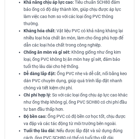
Khả năng chịu áp lực cao:
Tiêu chuẩn SCH80 đảm
bảo ống có độ dày thành lớn, giúp chịu được áp lực
làm việc cao hơn so với các loại ống PVC thông
thường.
Kháng hóa chất:
Vật liệu PVC có khả năng kháng lại
nhiều loại hóa chất ăn mòn, làm cho ống phù hợp để
dẫn các loại hóa chất trong công nghiệp.
Chống ăn mòn và gỉ sét:
Không giống như ống kim
loại, ống PVC không bị ăn mòn hay gỉ sét, đảm bảo
tuổi thọ lâu dài cho hệ thống.
Dễ dàng lắp đặt:
Ống PVC nhẹ và dễ cắt, nối bằng keo
dán PVC chuyên dụng, giúp quá trình lắp đặt nhanh
chóng và tiết kiệm chi phí.
Chi phí hợp lý:
So với các loại ống chịu áp lực cao khác
như ống thép không gỉ, ống PVC SCH80 có chi phí đầu
tư ban đầu thấp hơn.
Độ bền cao:
Ống PVC có độ bền cơ học tốt, chịu được
va đập và các tác động từ môi trường bên ngoài.
Tuổi thọ lâu dài:
Nếu được lắp đặt và sử dụng đúng
cách, ống PVC SCH80 có thể có tuổi thọ rất dài.