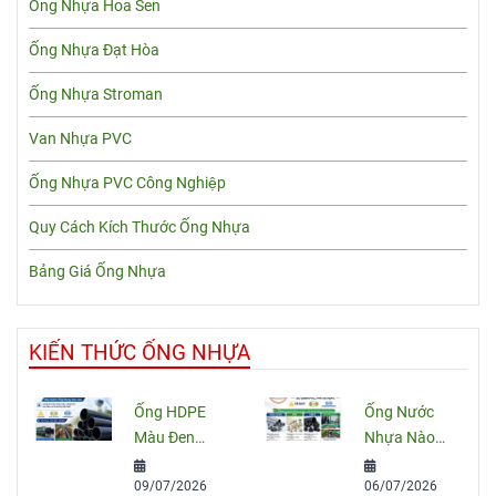
Ống Nhựa Hoa Sen
Ống Nhựa Đạt Hòa
Ống Nhựa Stroman
Van Nhựa PVC
Ống Nhựa PVC Công Nghiệp
Quy Cách Kích Thước Ống Nhựa
Bảng Giá Ống Nhựa
KIẾN THỨC ỐNG NHỰA
Ống HDPE
Ống Nước
Màu Đen
Nhựa Nào
Sọc Xanh:
Tốt Nhất
09/07/2026
06/07/2026
Quy Cách,
Hiện Nay?