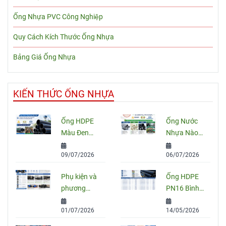
Ống Nhựa PVC Công Nghiệp
Quy Cách Kích Thước Ống Nhựa
Bảng Giá Ống Nhựa
KIẾN THỨC ỐNG NHỰA
Ống HDPE
Ống Nước
Màu Đen
Nhựa Nào
Sọc Xanh:
Tốt Nhất
09/07/2026
06/07/2026
Quy Cách,
Hiện Nay?
Ứng Dụng
So Sánh
Phụ kiện và
Ống HDPE
Và Cách
PVC, PPR
phương
PN16 Bình
Chọn Đúng
Và HDPE
pháp nối
Minh: Quy
01/07/2026
14/05/2026
ống HDPE
Cách, Báo
đúng kỹ
Giá Và Cách