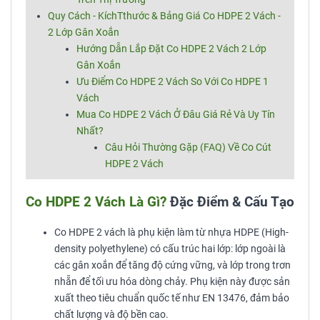
Quy Cách - KíchTthước & Bảng Giá Co HDPE 2 Vách -
2 Lớp Gân Xoắn
Hướng Dẫn Lắp Đặt Co HDPE 2 Vách 2 Lớp
Gân Xoắn
Ưu Điểm Co HDPE 2 Vách So Với Co HDPE 1
Vách
Mua Co HDPE 2 Vách Ở Đâu Giá Rẻ Và Uy Tín
Nhất?
Câu Hỏi Thường Gặp (FAQ) Về Co Cút
HDPE 2 Vách
Co HDPE 2 Vách Là Gì?
Đặc Điểm & Cấu Tạo
Co HDPE 2 vách là phụ kiện làm từ nhựa HDPE (High-
density polyethylene) có cấu trúc hai lớp: lớp ngoài là
các gân xoắn để tăng độ cứng vững, và lớp trong trơn
nhẵn để tối ưu hóa dòng chảy. Phụ kiện này được sản
xuất theo tiêu chuẩn quốc tế như EN 13476, đảm bảo
chất lượng và độ bền cao.