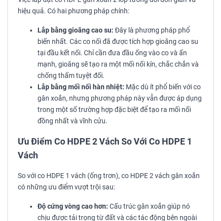
hiệu quả. Có hai phương pháp chính:
Lắp bằng gioăng cao su:
Đây là phương pháp phổ
biến nhất. Các co nối đã được tích hợp gioăng cao su
tại đầu kết nối. Chỉ cần đưa đầu ống vào co và ấn
mạnh, gioăng sẽ tạo ra một mối nối kín, chắc chắn và
chống thấm tuyệt đối.
Lắp bằng mối nối hàn nhiệt:
Mặc dù ít phổ biến với co
gân xoắn, nhưng phương pháp này vẫn được áp dụng
trong một số trường hợp đặc biệt để tạo ra mối nối
đồng nhất và vĩnh cửu.
Ưu Điểm Co HDPE 2 Vách So Với Co HDPE 1
Vách
So với co HDPE 1 vách (ống trơn), co HDPE 2 vách gân xoắn
có những ưu điểm vượt trội sau:
Độ cứng vòng cao hơn:
Cấu trúc gân xoắn giúp nó
chịu được tải trọng từ đất và các tác động bên ngoài