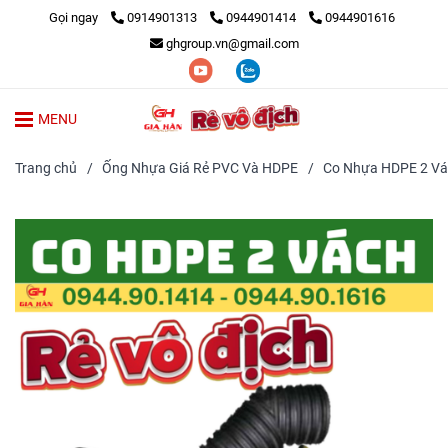
Gọi ngay
0914901313
0944901414
0944901616
ghgroup.vn@gmail.com
MENU
Trang chủ
/
Ống Nhựa Giá Rẻ PVC Và HDPE
/
Co Nhựa HDPE 2 Vá