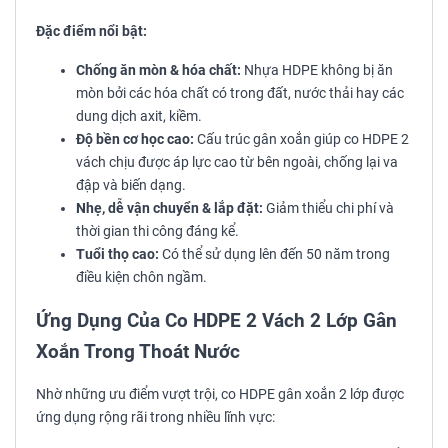
Đặc điểm nổi bật:
Chống ăn mòn & hóa chất:
Nhựa HDPE không bị ăn
mòn bởi các hóa chất có trong đất, nước thải hay các
dung dịch axit, kiềm.
Độ bền cơ học cao:
Cấu trúc gân xoắn giúp co HDPE 2
vách chịu được áp lực cao từ bên ngoài, chống lại va
đập và biến dạng.
Nhẹ, dễ vận chuyển & lắp đặt:
Giảm thiểu chi phí và
thời gian thi công đáng kể.
Tuổi thọ cao:
Có thể sử dụng lên đến 50 năm trong
điều kiện chôn ngầm.
Ứng Dụng Của Co HDPE 2 Vách 2 Lớp Gân
Xoắn Trong Thoát Nước
Nhờ những ưu điểm vượt trội, co HDPE gân xoắn 2 lớp được
ứng dụng rộng rãi trong nhiều lĩnh vực: