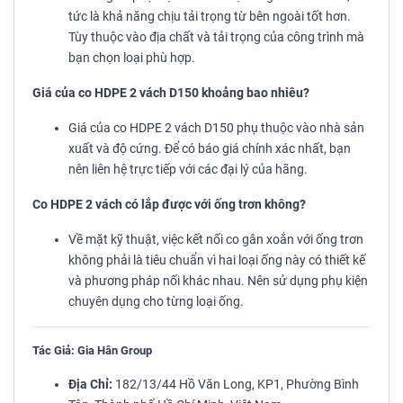
tức là khả năng chịu tải trọng từ bên ngoài tốt hơn.
Tùy thuộc vào địa chất và tải trọng của công trình mà
bạn chọn loại phù hợp.
Giá của co HDPE 2 vách D150 khoảng bao nhiêu?
Giá của co HDPE 2 vách D150 phụ thuộc vào nhà sản
xuất và độ cứng. Để có báo giá chính xác nhất, bạn
nên liên hệ trực tiếp với các đại lý của hãng.
Co HDPE 2 vách có lắp được với ống trơn không?
Về mặt kỹ thuật, việc kết nối co gân xoắn với ống trơn
không phải là tiêu chuẩn vì hai loại ống này có thiết kế
và phương pháp nối khác nhau. Nên sử dụng phụ kiện
chuyên dụng cho từng loại ống.
Tác Giả: Gia Hân Group
Địa Chỉ:
182/13/44 Hồ Văn Long, KP1, Phường Bình