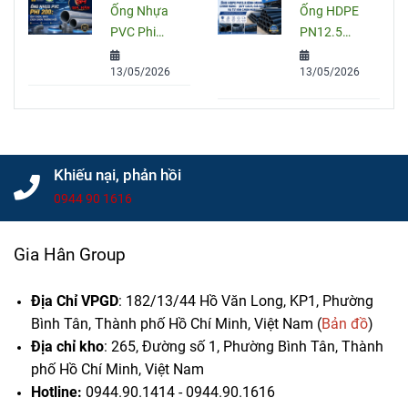
Ống Nhựa
Ống HDPE
thuật
Chọn Đúng
PVC Phi
PN12.5
Cho Công
200: Quy
Bình Minh
Trình
13/05/2026
13/05/2026
Cách, Giá
Chính Hãng
Và Cách
– Quy Cách,
Chọn Đúng
Giá Bán Và
Cho Công
Tư Vấn
Trình
Chọn Mua
Khiếu nại, phản hồi
0944 90 1616
Gia Hân Group
Địa Chỉ VPGD
: 182/13/44 Hồ Văn Long, KP1, Phường
Bình Tân, Thành phố Hồ Chí Minh, Việt Nam (
Bản đồ
)
Địa chỉ kho
: 265, Đường số 1, Phường Bình Tân,
Thành
phố Hồ Chí Minh, Việt Nam
Hotline:
0944.90.1414 - 0944.90.1616