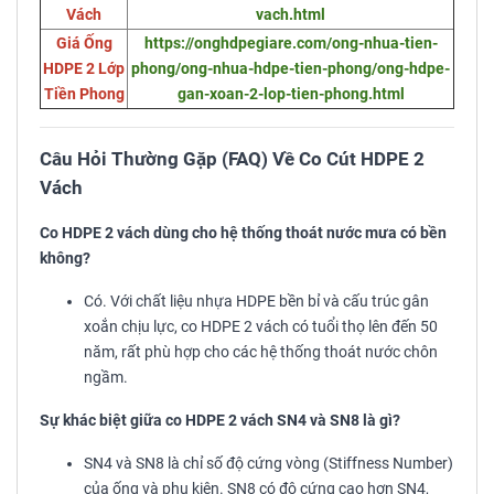
Vách
vach.html
Giá Ống
https://onghdpegiare.com/ong-nhua-tien-
HDPE 2 Lớp
phong/ong-nhua-hdpe-tien-phong/ong-hdpe-
Tiền Phong
gan-xoan-2-lop-tien-phong.html
Câu Hỏi Thường Gặp (FAQ) Về Co Cút HDPE 2
Vách
Co HDPE 2 vách dùng cho hệ thống thoát nước mưa có bền
không?
Có. Với chất liệu nhựa HDPE bền bỉ và cấu trúc gân
xoắn chịu lực, co HDPE 2 vách có tuổi thọ lên đến 50
năm, rất phù hợp cho các hệ thống thoát nước chôn
ngầm.
Sự khác biệt giữa co HDPE 2 vách SN4 và SN8 là gì?
SN4 và SN8 là chỉ số độ cứng vòng (Stiffness Number)
của ống và phụ kiện. SN8 có độ cứng cao hơn SN4,