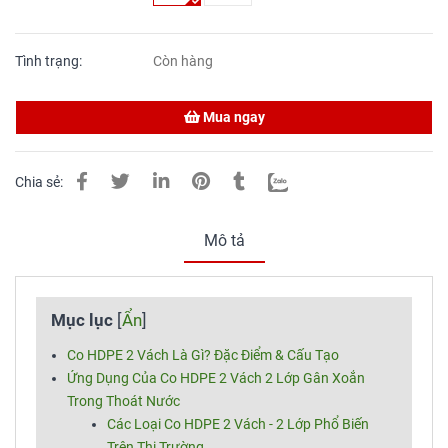
Tình trạng:
Còn hàng
Mua ngay
Chia sẻ:
Mô tả
Mục lục
[
Ẩn
]
Co HDPE 2 Vách Là Gì? Đặc Điểm & Cấu Tạo
Ứng Dụng Của Co HDPE 2 Vách 2 Lớp Gân Xoắn
Trong Thoát Nước
Các Loại Co HDPE 2 Vách - 2 Lớp Phổ Biến
Trên Thị Trường