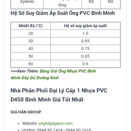
Xylenes
NS
NS
lỏng
Hệ Số Suy Giảm Áp Suất Ống PVC Bình Minh
Nhiệt độ (°C)
Hệ số suy giảm áp suất
20
1.0
30
0.85
40
0.75
50
0.65
60
0.6
>>>Xem Thêm:
Bảng Giá Ống Nhựa PVC Bình
Minh Đầy Đủ Đường Kính
Nhà Phân Phối Đại Lý Cấp 1 Nhựa PVC
D450 Bình Minh Giá Tốt Nhất
GIA HÂN GROUP
Website:
onghdpegiare.com
Hotline: 0944.90.1414 - 0944.90.1616