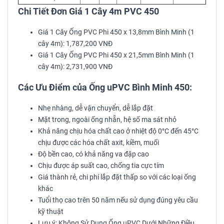
Chi Tiết Đơn Giá 1 Cây 4m PVC 450
Giá 1 Cây Ống PVC Phi 450 x 13,8mm Bình Minh (1
cây 4m): 1,787,200 VNĐ
Giá 1 Cây Ống PVC Phi 450 x 21,5mm Bình Minh (1
cây 4m): 2,731,900 VNĐ
Các Ưu Điểm của Ống uPVC Bình Minh 450:
Nhẹ nhàng, dễ vận chuyển, dễ lắp đặt
Mặt trong, ngoài ống nhẵn, hệ số ma sát nhỏ
Khả năng chịu hóa chất cao ở nhiệt độ 0°C đến 45°C
chịu được các hóa chất axit, kiềm, muối
Độ bền cao, có khả năng va đập cao
Chịu được áp suất cao, chống tia cực tím
Giá thành rẻ, chi phí lắp đặt thấp so với các loại ống
khác
Tuổi thọ cao trên 50 năm nếu sử dụng đúng yêu cầu
kỹ thuật
Lưu ý: Không Sử Dụng Ống uPVC Dưới Những Điều