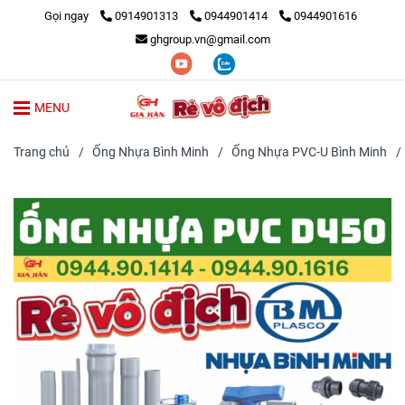
Gọi ngay
0914901313
0944901414
0944901616
ghgroup.vn@gmail.com
MENU
Trang chủ
/
Ống Nhựa Bình Minh
/
Ống Nhựa PVC-U Bình Minh
/