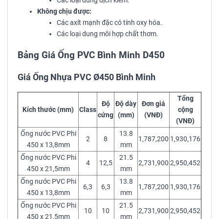
Các loại dung dịch kiềm.
Không chịu được:
Các axít mạnh đặc có tính oxy hóa.
Các loại dung môi hợp chất thơm.
Bảng Giá Ống PVC Bình Minh D450
Giá Ống Nhựa PVC Ø450 Bình Minh
Tổng
Độ
Độ dày
Đơn giá
Kích thước (mm)
Class
cộng
cứng
(mm)
(VNĐ)
(VNĐ)
Ống nước PVC Phi
13.8
2
8
1,787,200
1,930,176
450 x 13,8mm
mm
Ống nước PVC Phi
21.5
4
12,5
2,731,900
2,950,452
450 x 21,5mm
mm
Ống nước PVC Phi
13.8
6,3
6,3
1,787,200
1,930,176
450 x 13,8mm
mm
Ống nước PVC Phi
21.5
10
10
2,731,900
2,950,452
450 x 21,5mm
mm