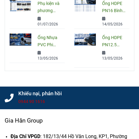
Phụ kiện và
Ống HDPE
Và Cách
PVC, PPR
phương
PN16 Bình
Chọn Đúng
Và HDPE
pháp nối
Minh: Quy
01/07/2026
14/05/2026
ống HDPE
Cách, Báo
đúng kỹ
Giá Và Cách
Ống Nhựa
Ống HDPE
thuật
Chọn Đúng
PVC Phi
PN12.5
Cho Công
200: Quy
Bình Minh
Trình
13/05/2026
13/05/2026
Cách, Giá
Chính Hãng
Và Cách
– Quy Cách,
Chọn Đúng
Giá Bán Và
Cho Công
Tư Vấn
Trình
Chọn Mua
Khiếu nại, phản hồi
0944 90 1616
Gia Hân Group
Địa Chỉ VPGD
: 182/13/44 Hồ Văn Long, KP1, Phường