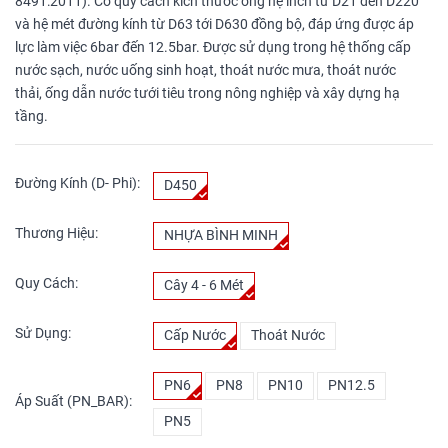
8491:2011). Có quy cách kích thước ống hệ inch từ D21 đến D220
và hệ mét đường kính từ D63 tới D630 đồng bộ, đáp ứng được áp
lực làm việc 6bar đến 12.5bar. Được sử dụng trong hệ thống cấp
nước sạch, nước uống sinh hoạt, thoát nước mưa, thoát nước
thải, ống dẫn nước tưới tiêu trong nông nghiệp và xây dựng hạ
tầng.
Đường Kính (D- Phi):
D450
Thương Hiệu:
NHỰA BÌNH MINH
Quy Cách:
Cây 4 - 6 Mét
Sử Dụng:
Cấp Nước
Thoát Nước
PN6
PN8
PN10
PN12.5
Áp Suất (PN_BAR):
PN5