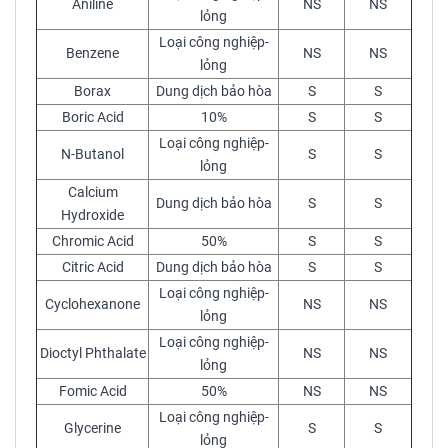
Aniline
NS
NS
lỏng
Loại công nghiệp-
Benzene
NS
NS
lỏng
Borax
Dung dịch bảo hòa
S
S
Boric Acid
10%
S
S
Loại công nghiệp-
N-Butanol
S
S
lỏng
Calcium
Dung dịch bảo hòa
S
S
Hydroxide
Chromic Acid
50%
S
S
Citric Acid
Dung dịch bảo hòa
S
S
Loại công nghiệp-
Cyclohexanone
NS
NS
lỏng
Loại công nghiệp-
Dioctyl Phthalate
NS
NS
lỏng
Fomic Acid
50%
NS
NS
Loại công nghiệp-
Glycerine
S
S
lỏng