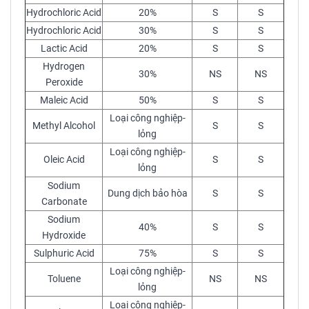
Hydrochloric Acid
20%
S
S
Hydrochloric Acid
30%
S
S
Lactic Acid
20%
S
S
Hydrogen
30%
NS
NS
Peroxide
Maleic Acid
50%
S
S
Loại công nghiệp-
Methyl Alcohol
S
S
lỏng
Loại công nghiệp-
Oleic Acid
S
S
lỏng
Sodium
Dung dịch bảo hòa
S
S
Carbonate
Sodium
40%
S
S
Hydroxide
Sulphuric Acid
75%
S
S
Loại công nghiệp-
Toluene
NS
NS
lỏng
Loại công nghiệp-