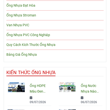
Ống Nhựa Đạt Hòa
Ống Nhựa Stroman
Van Nhựa PVC
Ống Nhựa PVC Công Nghiệp
Quy Cách Kích Thước Ống Nhựa
Bảng Giá Ống Nhựa
KIẾN THỨC ỐNG NHỰA
Ống HDPE
Ống Nước
Màu Đen
Nhựa Nào
Sọc Xanh:
Tốt Nhất
09/07/2026
06/07/2026
Quy Cách,
Hiện Nay?
Ứng Dụng
So Sánh