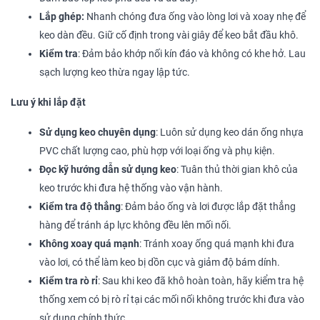
Lắp ghép:
Nhanh chóng đưa ống vào lòng lơi và xoay nhẹ để
keo dàn đều. Giữ cố định trong vài giây để keo bắt đầu khô.
Kiểm tra
: Đảm bảo khớp nối kín đáo và không có khe hở. Lau
sạch lượng keo thừa ngay lập tức.
Lưu ý khi lắp đặt
Sử dụng keo chuyên dụng
: Luôn sử dụng keo dán ống nhựa
PVC chất lượng cao, phù hợp với loại ống và phụ kiện.
Đọc kỹ hướng dẫn sử dụng keo
: Tuân thủ thời gian khô của
keo trước khi đưa hệ thống vào vận hành.
Kiểm tra độ thẳng
: Đảm bảo ống và lơi được lắp đặt thẳng
hàng để tránh áp lực không đều lên mối nối.
Không xoay quá mạnh
: Tránh xoay ống quá mạnh khi đưa
vào lơi, có thể làm keo bị dồn cục và giảm độ bám dính.
Kiểm tra rò rỉ
: Sau khi keo đã khô hoàn toàn, hãy kiểm tra hệ
thống xem có bị rò rỉ tại các mối nối không trước khi đưa vào
sử dụng chính thức.