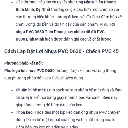
Các thương hiệu lớn và uy tín như
Ống Nhựa Tiền Phong
,
Bình Minh
,
Đệ Nhất
thường có giá cao hơn một chút so với
các thương hiệu khác, nhưng đi kèm với đó là sự đảm bảo về
chất lượng, độ bền và độ tin cậy của sản phẩm. Ví dụ,
lơi
nhựa PVC D630 Tiền Phong
hay
chếch 45 độ PVC
D630 Bình Minh
luôn được đánh giá cao về chất lượng.
Cách Lắp Đặt Lơi Nhựa PVC D630 - Chếch PVC 45
Phương pháp kết nối:
Phụ kiện lơi nhựa PVC D630
thường được kết nối với ống thông
qua phương pháp dán keo PVC chuyên dụng.
Chuẩn bị bề mặt
: Làm sạch và làm nhám bề mặt ống và lòng
lơi tại vị trí kết nối bằng giấy nhám hoặc vải sạch. Điều này
giúp tăng cường độ bám dính của keo.
Thoa keo:
Thoa đều một lớp keo dán ống nhựa PVC chuyên
dụng lên cả bề mặt ngoài của ống và bề mặt trong của lơi.
Đảm bảo lớp keo phủ đều và đủ dày.