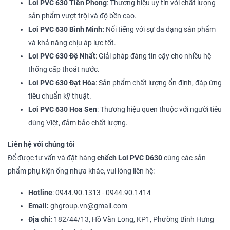
Lơi PVC 630 Tiền Phong
: Thương hiệu uy tín với chất lượng
sản phẩm vượt trội và độ bền cao.
Lơi PVC 630 Bình Minh:
Nổi tiếng với sự đa dạng sản phẩm
và khả năng chịu áp lực tốt.
Lơi PVC 630 Đệ Nhất
: Giải pháp đáng tin cậy cho nhiều hệ
thống cấp thoát nước.
Lơi PVC 630 Đạt Hòa
: Sản phẩm chất lượng ổn định, đáp ứng
tiêu chuẩn kỹ thuật.
Lơi PVC 630 Hoa Sen
: Thương hiệu quen thuộc với người tiêu
dùng Việt, đảm bảo chất lượng.
Liên hệ với chúng tôi
Để được tư vấn và đặt hàng
chếch Lơi PVC D630
cùng các sản
phẩm phụ kiện ống nhựa khác, vui lòng liên hệ:
Hotline
: 0944.90.1313 - 0944.90.1414
Email:
ghgroup.vn@gmail.com
Địa chỉ:
182/44/13, Hồ Văn Long, KP1, Phường Bình Hưng