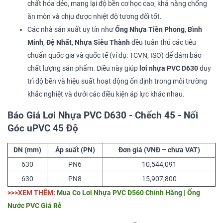
chất hóa dẻo, mang lại độ bền cơ học cao, khả năng chống
ăn mòn và chịu được nhiệt độ tương đối tốt.
Các nhà sản xuất uy tín như
Ống Nhựa Tiền Phong
,
Bình
Minh
,
Đệ Nhất
,
Nhựa Siêu Thành
đều tuân thủ các tiêu
chuẩn quốc gia và quốc tế (ví dụ: TCVN, ISO) để đảm bảo
chất lượng sản phẩm. Điều này giúp
lơi nhựa PVC D630
duy
trì độ bền và hiệu suất hoạt động ổn định trong môi trường
khắc nghiệt và dưới các điều kiện áp lực khác nhau.
Báo Giá Lơi Nhựa PVC D630 - Chếch 45 - Nối
Góc uPVC 45 Độ
DN (mm)
Áp suất (PN)
Đơn giá (VNĐ – chưa VAT)
630
PN6
10,544,091
630
PN8
15,907,800
>>>XEM THÊM:
Mua Co Lơi Nhựa PVC D560 Chính Hãng | Ống
Nước PVC Giá Rẻ