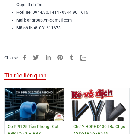
Quận Bình Tân
Hotline:
0944.90.1414 - 0944.90.1616
Mail:
ghgroup.vn@gmail.com
Mã số thuế
: 031611678
Chia sẻ:
Tin tức liên quan
Co PPR 25 Tiền Phong l Cút
Chữ Y HDPE D180 l Ba Chạc
PPR l Co Góc PPR
45 Độ l PN6 - PN16