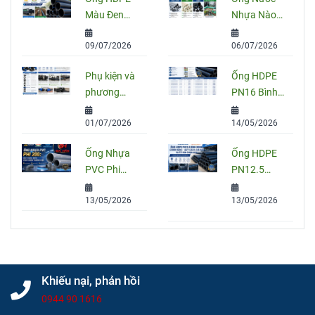
Màu Đen
Nhựa Nào
Sọc Xanh:
Tốt Nhất
09/07/2026
06/07/2026
Quy Cách,
Hiện Nay?
Ứng Dụng
So Sánh
Phụ kiện và
Ống HDPE
Và Cách
PVC, PPR
phương
PN16 Bình
Chọn Đúng
Và HDPE
pháp nối
Minh: Quy
01/07/2026
14/05/2026
ống HDPE
Cách, Báo
đúng kỹ
Giá Và Cách
Ống Nhựa
Ống HDPE
thuật
Chọn Đúng
PVC Phi
PN12.5
Cho Công
200: Quy
Bình Minh
Trình
13/05/2026
13/05/2026
Cách, Giá
Chính Hãng
Và Cách
– Quy Cách,
Chọn Đúng
Giá Bán Và
Cho Công
Tư Vấn
Trình
Chọn Mua
Khiếu nại, phản hồi
0944 90 1616