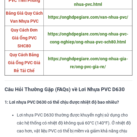
PVC Tiền Phong
nhua-pvc.html
Bảng Giá Quy Cách
https://onghdpegiare.com/van-nhua-pvc/
Van Nhựa PVC
Quy Cách Đơn
https://onghdpegiare.com/ong-nhua-pvc-
Giá Ống PVC
cong-nghiep/ong-nhua-pvc-sch80.html
SHC80
Quy Cách Bảng
https://onghdpegiare.com/ong-nhua-gia-
Giá Ống PVC Giá
re/ong-pvc-gia-re/
Rẻ Tái Chế
Câu Hỏi Thường Gặp (FAQs) về Lơi Nhựa PVC D630
1: Lơi nhựa PVC D630 có thể chịu được nhiệt độ bao nhiêu?
Lơi nhựa PVC D630 thường được khuyến nghị sử dụng cho
các hệ thống có nhiệt độ không quá 60°C (140°F). Ở nhiệt độ
cao hơn, vật liệu PVC có thể bị mềm và giảm khả năng chịu