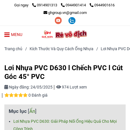
Gọi ngay
0914901313
0944901414
0944901616
ghgroup.vn@gmail.com
MENU
Trang chủ
/
Kích Thước Và Quy Cách Ống Nhựa
/
Lơi Nhựa PVC D63
Lơi Nhựa PVC D630 l Chếch PVC l Cút
Góc 45° PVC
Ngày đăng:
24/05/2025
974 Lượt xem
0 Đánh giá
Mục lục
[
Ẩn
]
Lơi Nhựa PVC D630: Giải Pháp Nối Ống Hiệu Quả Cho Mọi
Công Trình