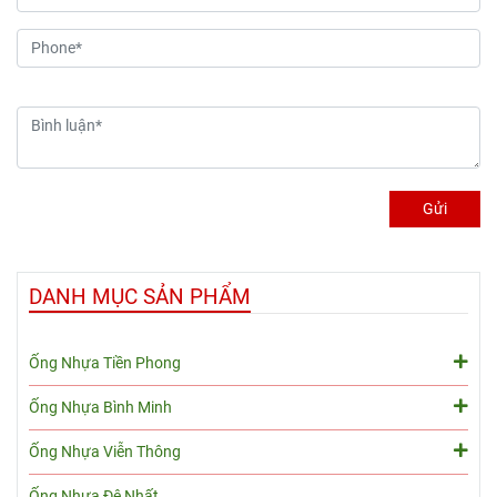
hàng đầu cho nhiều dự án
các loại vật liệu khác
dân dụng và công
nghiệp. Sản phẩm có đường
kính ngoài khoảng 75mm
(tương đương DN65 hoặc 2-
1/2" inch)
Gửi
DANH MỤC SẢN PHẨM
Ống Nhựa Tiền Phong
Ống Nhựa Bình Minh
Ống Nhựa Viễn Thông
Ống Nhựa Đệ Nhất