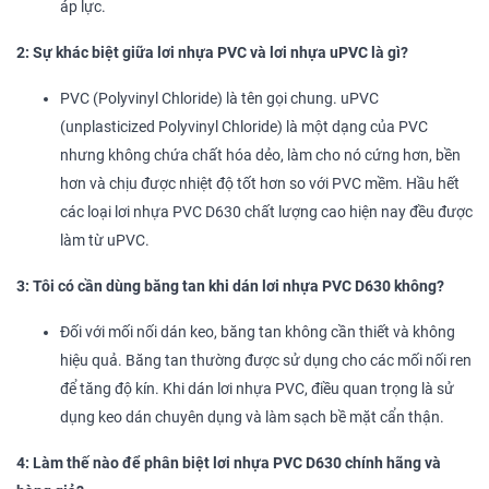
áp lực.
2: Sự khác biệt giữa lơi nhựa PVC và lơi nhựa uPVC là gì?
PVC (Polyvinyl Chloride) là tên gọi chung. uPVC
(unplasticized Polyvinyl Chloride) là một dạng của PVC
nhưng không chứa chất hóa dẻo, làm cho nó cứng hơn, bền
hơn và chịu được nhiệt độ tốt hơn so với PVC mềm. Hầu hết
các loại lơi nhựa PVC D630 chất lượng cao hiện nay đều được
làm từ uPVC.
3: Tôi có cần dùng băng tan khi dán lơi nhựa PVC D630 không?
Đối với mối nối dán keo, băng tan không cần thiết và không
hiệu quả. Băng tan thường được sử dụng cho các mối nối ren
để tăng độ kín. Khi dán lơi nhựa PVC, điều quan trọng là sử
dụng keo dán chuyên dụng và làm sạch bề mặt cẩn thận.
4: Làm thế nào để phân biệt lơi nhựa PVC D630 chính hãng và