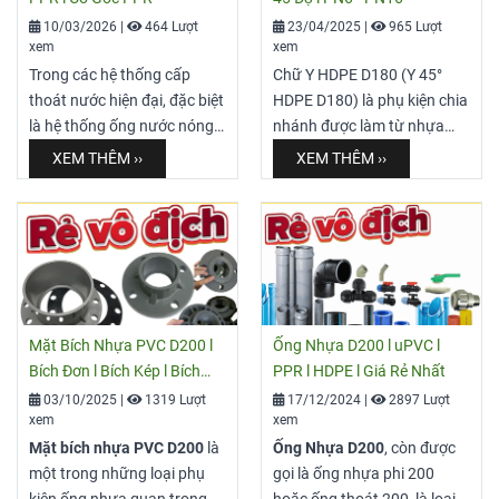
10/03/2026
|
464 Lượt
23/04/2025
|
965 Lượt
xem
xem
Trong các hệ thống cấp
Chữ Y HDPE D180 (Y 45°
thoát nước hiện đại, đặc biệt
HDPE D180) là phụ kiện chia
là hệ thống ống nước nóng
nhánh được làm từ nhựa
PPR, phụ kiện co PPR
polyethylene tỷ trọng cao
XEM THÊM ››
XEM THÊM ››
25 Tiền Phong đóng vai trò
(HDPE), với kích thước danh
không thể thiếu. Việc nắm rõ
nghĩa φ160 mm. Nhờ thiết
thông số kỹ thuật, cách thi
kế góc 45° và vật liệu PE100
công hàn nhiệt và mức giá
chất lượng, nó đảm bảo
sẽ giúp bạn chọn đúng sản
phân phối dòng chảy êm,
phẩm, đảm bảo độ bền cho
giảm thất thoát áp lực và
toàn bộ công trình. Bài viết
cho tuổi thọ vượt trội, phù
Mặt Bích Nhựa PVC D200 l
Ống Nhựa D200 l uPVC l
dưới đây sẽ cung cấp cho
hợp cho cấp thoát nước, xử
Bích Đơn l Bích Kép l Bích
PPR l HDPE l Giá Rẻ Nhất
bạn cái nhìn chi tiết nhất về
lý nước thải, tưới tiêu và các
Ren Trong
03/10/2025
|
1319 Lượt
17/12/2024
|
2897 Lượt
loại phụ kiện này.
ứng dụng công nghiệp nhẹ.
xem
xem
Mặt bích nhựa PVC D200
là
Ống Nhựa D200
, còn được
một trong những loại phụ
gọi là ống nhựa phi 200