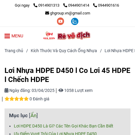
Gọi ngay
0914901313
0944901414
0944901616
ghgroup.vn@gmail.com
MENU
Trang chủ
/
Kích Thước Và Quy Cách Ống Nhựa
/
Lơi Nhựa HDPE 
Lơi Nhựa HDPE D450 l Co Lơi 45 HDPE
l Chếch HDPE
Ngày đăng:
03/04/2025
1058 Lượt xem
0 Đánh giá
Mục lục
[
Ẩn
]
Lơi HDPE D450 Là Gì? Các Tên Gọi Khác Bạn Cần Biết
Ưu Điểm Vượt Trội Của Lơi Nhựa HDPE D450