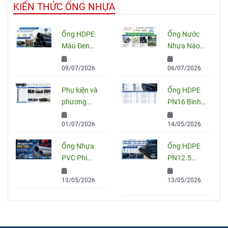
KIẾN THỨC ỐNG NHỰA
Ống HDPE
Ống Nước
Màu Đen
Nhựa Nào
Sọc Xanh:
Tốt Nhất
09/07/2026
06/07/2026
Quy Cách,
Hiện Nay?
Ứng Dụng
So Sánh
Phụ kiện và
Ống HDPE
Và Cách
PVC, PPR
phương
PN16 Bình
Chọn Đúng
Và HDPE
pháp nối
Minh: Quy
01/07/2026
14/05/2026
ống HDPE
Cách, Báo
đúng kỹ
Giá Và Cách
Ống Nhựa
Ống HDPE
thuật
Chọn Đúng
PVC Phi
PN12.5
Cho Công
200: Quy
Bình Minh
Trình
13/05/2026
13/05/2026
Cách, Giá
Chính Hãng
Và Cách
– Quy Cách,
Chọn Đúng
Giá Bán Và
Cho Công
Tư Vấn