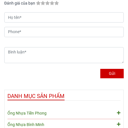
xây dựng một mạng lưới
đường kính 63mm, giúp thay
Đánh giá của bạn
đường ống bền vững và
đổi hướng dòng chảy một
hoạt động trơn tru. Bài viết
góc 90 độ một cách linh
này sẽ cung cấp cái nhìn
hoạt. Sản phẩm được sản
toàn diện về tê nhựa PVC
xuất bởi Công ty Cổ phần
D114, giúp bạn hiểu rõ hơn
Nhựa Bình Minh, một trong
về đặc điểm, ứng dụng và
những doanh nghiệp hàng
cách lựa chọn sản phẩm
đầu trong ngành nhựa tại
phù hợp nhất.
Việt Nam, nổi tiếng với chất
lượng sản phẩm và uy tín
trên thị trường.
Gửi
DANH MỤC SẢN PHẨM
Ống Nhựa Tiền Phong
Ống Nhựa Bình Minh