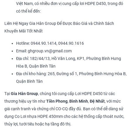
Việt Nam, có nhiều đơn vị cung cấp lơi HDPE D450, trong đó
có thể kể đến:
Liên Hệ Ngay Gia Hân Group Để Được Báo Giá và Chính Sách
Khuyến Mãi Tốt Nhất
Hotline: 0944.90.1414, 0944.90.1616
Email: ghgroup.vn@gmail.com
Địa chỉ: 182/44/13, Hồ Văn Long, KP1, Phường Bình Hưng
Hòa B, Quận Bình Tân
Địa chỉ kho hàng: 265, Đường số 1, Phường Bình Hưng Hòa B,
Quận Bình Tân
Tại
Gia Hân Group
, chúng tôi cung cấp Lơi HDPE D450 từ các
thương hiệu uy tín như
Tiền Phong
,
Bình Minh
,
Đệ Nhất
, với mức
giá cạnh tranh và chứng chỉ CO-CQ đầy đủ. Bạn có thể dễ dàng sử
dụng Co Lơi nhựa HDPE 450mm cho các hệ thống cấp thoát nước,
thủy lợi, tưới tiêu hoặc hạ tầng đô thị.