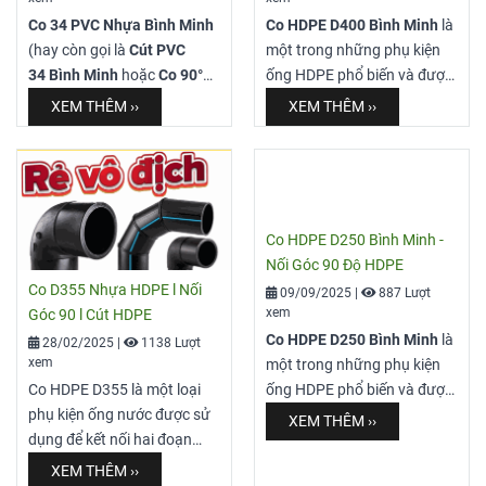
49 inch). Được sản xuất
Co 34 PVC Nhựa Bình Minh
Co HDPE D400 Bình Minh
là
theo tiêu chuẩn
TCVN
(hay còn gọi là
Cút PVC
một trong những phụ kiện
8491:2011 và ISO 1452-
34 Bình Minh
hoặc
Co 90°
ống HDPE phổ biến và được
2:2009
bởi
Công ty Cổ phần
Φ34 Bình Minh
) là một
tin dùng nhất trên thị trường
XEM THÊM ››
XEM THÊM ››
Nhựa Bình Minh.
trong những phụ kiện quan
Việt Nam dùng để nối ống
trọng và được sử dụng rộng
đường kính danh nghĩa
rãi nhất trong các hệ thống
D400mm
. Sản phẩm này,
cấp thoát nước sinh hoạt và
còn được gọi là
Cút HDPE
công nghiệp. Sản phẩm này
D400 Bình Minh
, đóng vai
Co HDPE D250 Bình Minh -
giúp chuyển hướng dòng
trò quan trọng trong việc
Nối Góc 90 Độ HDPE
chảy một góc
90 độ
cho các
thay đổi hướng đường ống,
Co D355 Nhựa HDPE l Nối
09/09/2025
|
887 Lượt
đường ống có
Đường kính
giúp hệ thống hoạt động
xem
Góc 90 l Cút HDPE
ngoài Φ34 mm
(tương
hiệu quả và linh hoạt. HDPE
Co HDPE D250 Bình Minh
là
28/02/2025
|
1138 Lượt
đương với ống danh nghĩa
Nhựa Bình Minh, đạt tiêu
xem
một trong những phụ kiện
34 inch). Được sản xuất
chuẩn ISO/TCVN, chịu áp
Co HDPE D355 là một loại
ống HDPE phổ biến và được
theo tiêu chuẩn
TCVN
lực PN6 – PN16, ứng dụng
phụ kiện ống nước được sử
tin dùng nhất trên thị trường
XEM THÊM ››
8491:2011 và ISO 1452-
trong cấp thoát nước, hạ
dụng để kết nối hai đoạn
Việt Nam dùng để nối ống
2:2009
bởi
Công ty Cổ phần
tầng đô thị, công nghiệp và
ống HDPE với nhau tạo
đường kính danh nghĩa
XEM THÊM ››
Nhựa Bình Minh.
nông nghiệp.