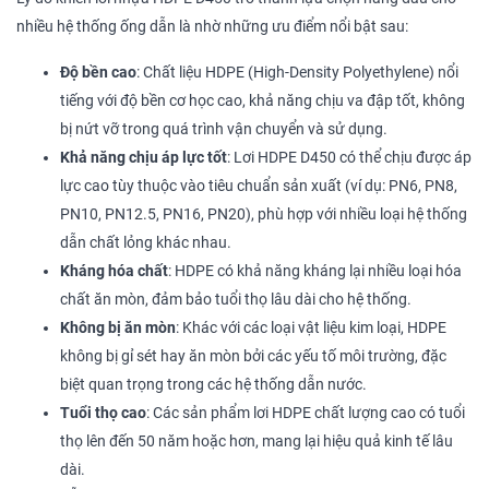
nhiều hệ thống ống dẫn là nhờ những ưu điểm nổi bật sau:
Độ bền cao
: Chất liệu HDPE (High-Density Polyethylene) nổi
tiếng với độ bền cơ học cao, khả năng chịu va đập tốt, không
bị nứt vỡ trong quá trình vận chuyển và sử dụng.
Khả năng chịu áp lực tốt
: Lơi HDPE D450 có thể chịu được áp
lực cao tùy thuộc vào tiêu chuẩn sản xuất (ví dụ: PN6, PN8,
PN10, PN12.5, PN16, PN20), phù hợp với nhiều loại hệ thống
dẫn chất lỏng khác nhau.
Kháng hóa chất
: HDPE có khả năng kháng lại nhiều loại hóa
chất ăn mòn, đảm bảo tuổi thọ lâu dài cho hệ thống.
Không bị ăn mòn
: Khác với các loại vật liệu kim loại, HDPE
không bị gỉ sét hay ăn mòn bởi các yếu tố môi trường, đặc
biệt quan trọng trong các hệ thống dẫn nước.
Tuổi thọ cao
: Các sản phẩm lơi HDPE chất lượng cao có tuổi
thọ lên đến 50 năm hoặc hơn, mang lại hiệu quả kinh tế lâu
dài.