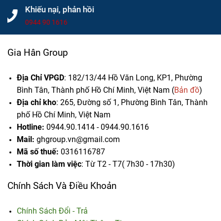
Trình
Chọn Mua
Hợp tác với Gia Hân Group
ghgroup.vn@gmail.com
Gia Hân Group
Địa Chỉ VPGD
: 182/13/44 Hồ Văn Long, KP1, Phường
Bình Tân, Thành phố Hồ Chí Minh, Việt Nam (
Bản đồ
)
Địa chỉ kho
: 265, Đường số 1, Phường Bình Tân,
Thành
phố Hồ Chí Minh, Việt Nam
Hotline:
0944.90.1414 - 0944.90.1616
Mail:
ghgroup.vn@gmail.com
Mã số thuế:
0316116787
Thời gian làm việc
: Từ T2 - T7( 7h30 - 17h30)
Chính Sách Và Điều Khoản
Chính Sách Đổi - Trả