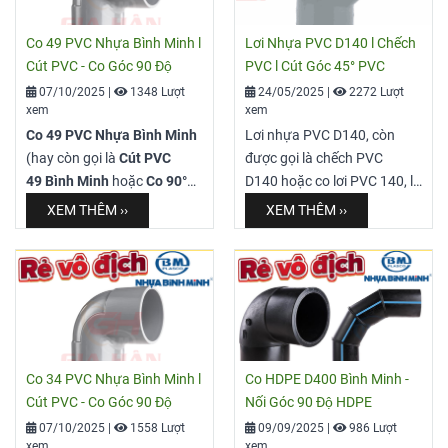
Co 49 PVC Nhựa Bình Minh l
Lơi Nhựa PVC D140 l Chếch
Cút PVC - Co Góc 90 Độ
PVC l Cút Góc 45° PVC
07/10/2025
|
1348 Lượt
24/05/2025
|
2272 Lượt
xem
xem
Co 49 PVC Nhựa Bình Minh
Lơi nhựa PVC D140, còn
(hay còn gọi là
Cút PVC
được gọi là chếch PVC
49 Bình Minh
hoặc
Co 90°
D140 hoặc co lơi PVC 140, là
Φ49 Bình Minh
) là một
một loại phụ kiện ống nhựa
XEM THÊM ››
XEM THÊM ››
trong những phụ kiện quan
có hình dạng uốn cong một
trọng và được sử dụng rộng
góc nhất định (thường là 45
rãi nhất trong các hệ thống
độ), được sử dụng để
cấp thoát nước sinh hoạt và
chuyển hướng dòng chảy
công nghiệp. Sản phẩm này
trong hệ thống đường ống.
giúp chuyển hướng dòng
"D140" chỉ đường kính danh
chảy một góc
90 độ
cho các
nghĩa của ống mà lơi này
Co 34 PVC Nhựa Bình Minh l
Co HDPE D400 Bình Minh -
đường ống có
Đường kính
được thiết kế để kết nối, tức
Cút PVC - Co Góc 90 Độ
Nối Góc 90 Độ HDPE
ngoài Φ49 mm
(tương
là 140mm.
07/10/2025
|
1558 Lượt
09/09/2025
|
986 Lượt
đương với ống danh nghĩa
xem
xem