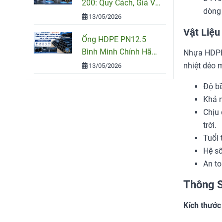
200: Quy Cách, Giá Và
dòng
Cách Chọn Đúng Cho
13/05/2026
Công Trình
Vật Liệu
Ống HDPE PN12.5
Bình Minh Chính Hãng
Nhựa HDPE 
– Quy Cách, Giá Bán
nhiệt dẻo m
13/05/2026
Và Tư Vấn Chọn Mua
Độ bề
Khả n
Chịu 
trời.
Tuổi 
Hệ số
An to
Thông S
Kích thước