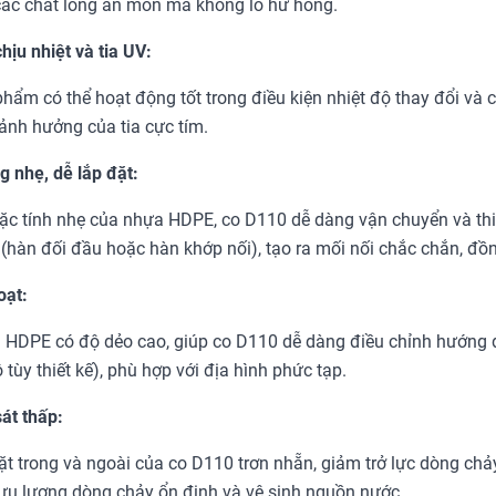
ác chất lỏng ăn mòn mà không lo hư hỏng.
hịu nhiệt và tia UV:
hẩm có thể hoạt động tốt trong điều kiện nhiệt độ thay đổi và c
ảnh hưởng của tia cực tím.
g nhẹ, dễ lắp đặt:
ặc tính nhẹ của nhựa HDPE, co D110 dễ dàng vận chuyển và th
 (hàn đối đầu hoặc hàn khớp nối), tạo ra mối nối chắc chắn, đồn
oạt:
HDPE có độ dẻo cao, giúp co D110 dễ dàng điều chỉnh hướng 
 tùy thiết kế), phù hợp với địa hình phức tạp.
át thấp:
t trong và ngoài của co D110 trơn nhẵn, giảm trở lực dòng chả
ưu lượng dòng chảy ổn định và vệ sinh nguồn nước.