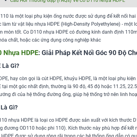
Câu Hỏi Thường Gặp (FAQs) Về Co D110 Nhựa HDPE
10 là một loại phụ kiện ống nước được sử dụng để kết nối hai
làm từ vật liệu nhựa HDPE (High-Density Polyethylene) - một lo
n mòn tốt. Co D110 nhựa HDPE có đường kính danh định 110mm
hóa chất, hoặc các ứng dụng công nghiệp khác
0 Nhựa HDPE
: Giải Pháp Kết Nối Góc 90 Độ 
 Là Gì?
PE, hay còn gọi là cút HDPE, khuỷu HDPE, là một loại phụ kiện
tại một góc nhất định, thường là 90 độ, 45 độ hoặc 11.25, 22.5
ướng đi của hệ thống đường ống, giúp hệ thống trở nên linh hoạt 
Là Gì?
10 nhựa HDPE là loại co HDPE được sản xuất với kích thước D
g đương OD110 hoặc phi 110). Kích thước này phù hợp để kết
HDPE được sử dụng rộng rãi trong các hệ thống ống dẫn có quy