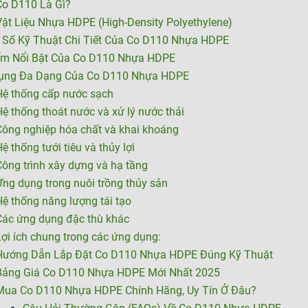
Co D110 Là Gì?
ật Liệu Nhựa HDPE (High-Density Polyethylene)
Số Kỹ Thuật Chi Tiết Của Co D110 Nhựa HDPE
ểm Nổi Bật Của Co D110 Nhựa HDPE
ụng Đa Dạng Của Co D110 Nhựa HDPE
Hệ thống cấp nước sạch
ệ thống thoát nước và xử lý nước thải
Công nghiệp hóa chất và khai khoáng
ệ thống tưới tiêu và thủy lợi
ông trình xây dựng và hạ tầng
ng dụng trong nuôi trồng thủy sản
ệ thống năng lượng tái tạo
Các ứng dụng đặc thù khác
ợi ích chung trong các ứng dụng:
Hướng Dẫn Lắp Đặt Co D110 Nhựa HDPE Đúng Kỹ Thuật
Bảng Giá Co D110 Nhựa HDPE Mới Nhất 2025
Mua Co D110 Nhựa HDPE Chính Hãng, Uy Tín Ở Đâu?