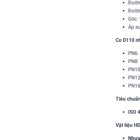
Đường
Đường
Góc: 
Áp su
Co D110 nh
PN6: 
PN8: 
PN10:
PN12.
PN16:
Tiêu chuẩn
ISO 
Vật liệu H
Nhựa