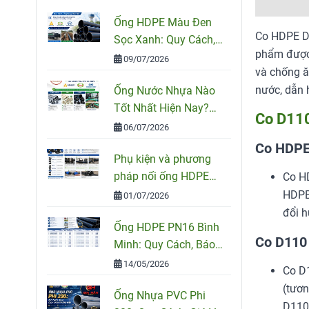
Ống HDPE Màu Đen
Co HDPE D1
Sọc Xanh: Quy Cách,
phẩm được 
Ứng Dụng Và Cách
09/07/2026
và chống ă
Chọn Đúng
nước, dẫn 
Ống Nước Nhựa Nào
Tốt Nhất Hiện Nay?
Co D11
So Sánh PVC, PPR Và
06/07/2026
HDPE
Co HDPE
Phụ kiện và phương
pháp nối ống HDPE
Co HD
đúng kỹ thuật
HDPE 
01/07/2026
đổi h
Ống HDPE PN16 Bình
Co D110 
Minh: Quy Cách, Báo
Giá Và Cách Chọn
14/05/2026
Co D1
Đúng Cho Công Trình
(tươn
Ống Nhựa PVC Phi
D110 