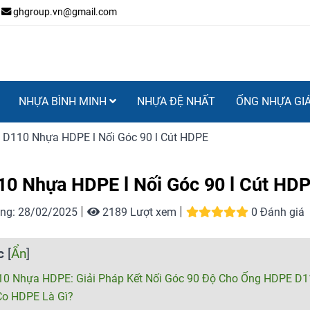
ghgroup.vn@gmail.com
NHỰA BÌNH MINH
NHỰA ĐỆ NHẤT
ỐNG NHỰA GI
 D110 Nhựa HDPE l Nối Góc 90 l Cút HDPE
0 Nhựa HDPE l Nối Góc 90 l Cút HD
ng:
28/02/2025
2189 Lượt xem
0 Đánh giá
c
[
Ẩn
]
10 Nhựa HDPE: Giải Pháp Kết Nối Góc 90 Độ Cho Ống HDPE D1
Co HDPE Là Gì?