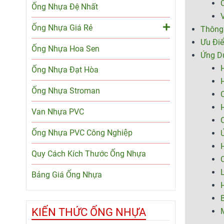
Ống Nhựa Đệ Nhất
V
Ống Nhựa Giá Rẻ
Thông 
Ưu Đi
Ống Nhựa Hoa Sen
Ứng D
Ống Nhựa Đạt Hòa
H
Ống Nhựa Stroman
H
Van Nhựa PVC
C
Ống Nhựa PVC Công Nghiệp
Ứ
H
Quy Cách Kích Thước Ống Nhựa
L
Bảng Giá Ống Nhựa
KIẾN THỨC ỐNG NHỰA