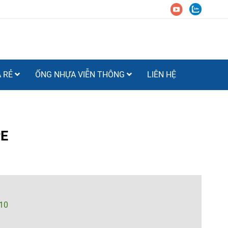
Á RẺ
ỐNG NHỰA VIỄN THÔNG
LIÊN HỆ
PE
10