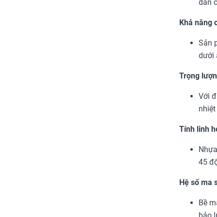
dẫn c
Khả năng c
Sản p
dưới 
Trọng lượn
Với đ
nhiệt
Tính linh h
Nhựa 
45 độ
Hệ số ma s
Bề mặ
bảo l