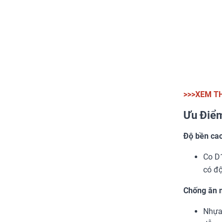
>>>XEM T
Ưu Điểm
Độ bền cao
Co D1
có độ
Chống ăn 
Nhựa 