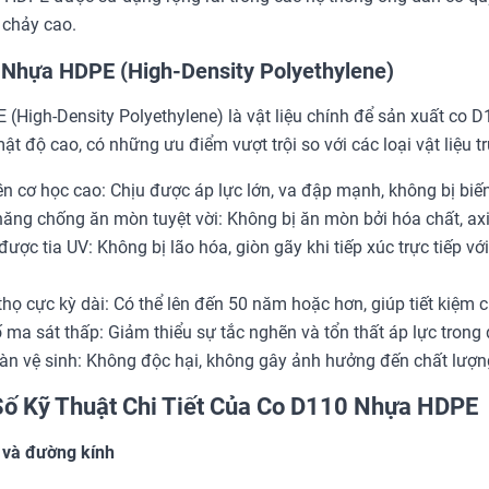
 chảy cao.
 Nhựa HDPE (High-Density Polyethylene)
(High-Density Polyethylene) là vật liệu chính để sản xuất co 
ật độ cao, có những ưu điểm vượt trội so với các loại vật liệu t
n cơ học cao: Chịu được áp lực lớn, va đập mạnh, không bị biến
ăng chống ăn mòn tuyệt vời: Không bị ăn mòn bởi hóa chất, axit
được tia UV: Không bị lão hóa, giòn gãy khi tiếp xúc trực tiếp vớ
thọ cực kỳ dài: Có thể lên đến 50 năm hoặc hơn, giúp tiết kiệm chi
 ma sát thấp: Giảm thiểu sự tắc nghẽn và tổn thất áp lực trong 
àn vệ sinh: Không độc hại, không gây ảnh hưởng đến chất lượn
ố Kỹ Thuật Chi Tiết Của Co D110 Nhựa HDPE
 và đường kính