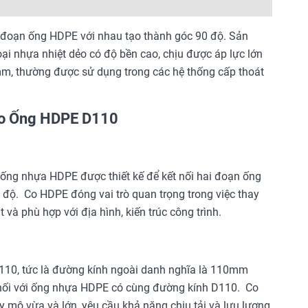
 đoạn ống HDPE với nhau tạo thành góc 90 độ. Sản
ại nhựa nhiệt dẻo có độ bền cao, chịu được áp lực lớn
, thường được sử dụng trong các hệ thống cấp thoát
Cho Ống HDPE D110
 ống nhựa HDPE được thiết kế để kết nối hai đoạn ống
 độ. Co HDPE đóng vai trò quan trọng trong việc thay
và phù hợp với địa hình, kiến trúc công trình.
110, tức là đường kính ngoài danh nghĩa là 110mm
 nối với ống nhựa HDPE có cùng đường kính D110. Co
 mô vừa và lớn, yêu cầu khả năng chịu tải và lưu lượng