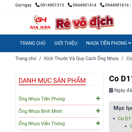
Gọi ngay
0914901313
0944901414
0944901616
TRANG CHỦ
GIỚI THIỆU
NHỰA TIỀN PHONG
Trang chủ
/
Kích Thước Và Quy Cách Ống Nhựa
/
Co
Co D11
DANH MỤC SẢN PHẨM
Ngày đă
Ống Nhựa Tiền Phong
Mục lụ
Ống Nhựa Bình Minh
Co D1
Ống Nhựa Viễn Thông