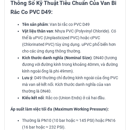
Thông Số Kỹ Thuật Tiêu Chuẩn Của Van Bi
Rắc Co PVC D49:
Tên sản phẩm
: Van bi rắc co PVC D49
Vật liệu thân van
: Nhựa PVC (Polyvinyl Chloride). Có
thể là uPVC (Unplasticized PVC) hoặc cPVC
(Chlorinated PVC) tùy ứng dụng. uPVC phổ biến hơn
cho các ứng dụng thông thường.
Kích thước danh nghĩa (Nominal Size)
: DN40 (tương
đương với đường kính trong khoảng 40mm, và đường
kính ngoài ống là phi 49mm).
Lưu ý:
D49 thường chỉ đường kính ngoài của ống PVC
mà van sẽ kết nối. Kích thước danh nghĩa của van
thường là DN40.
Kiểu kết nối
: Rắc co (Union Ends) ở cả hai đầu.
Áp suất làm việc tối đa (Maximum Working Pressure):
Thường là PN10 (10 bar hoặc ≈ 145 PSI) hoặc PN16
(16 bar hoặc ≈ 232 PSI).