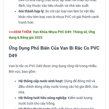
D49 có khả năng chịu được áp suất và nhiệt độ nhất
định, tùy thuộc vào tiêu chuẩn và nhà sản xuất.
Giá thành hợp lý:
So với các loại van làm từ vật liệu
khác như kim loại, van bi nhựa PVC có giá thành cạnh
tranh hơn.
>>>XEM THÊM:
Van Khóa Nhựa PVC D49: Thông số, Ứng
dụng & Bảng giá 2025
Ứng Dụng Phổ Biến Của Van Bi Rắc Co PVC
D49
Van bi rắc co PVC D49 được ứng dụng rộng rãi trong nhiều
lĩnh vực, bao gồm:
Hệ thống cấp nước sinh hoạt:
Dùng để đóng mở và
điều chỉnh dòng chảy nước trong các hộ gia đình, tòa
nhà.
Hệ thống tưới tiêu nông nghiệp
: Kiểm soát lượng
nước tưới cho cây trồng.