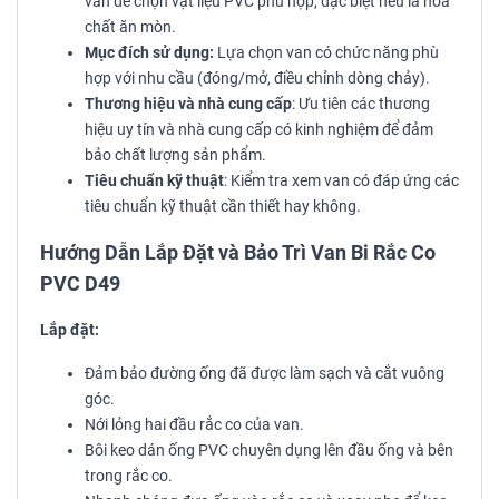
van để chọn vật liệu PVC phù hợp, đặc biệt nếu là hóa
chất ăn mòn.
Mục đích sử dụng:
Lựa chọn van có chức năng phù
hợp với nhu cầu (đóng/mở, điều chỉnh dòng chảy).
Thương hiệu và nhà cung cấp
: Ưu tiên các thương
hiệu uy tín và nhà cung cấp có kinh nghiệm để đảm
bảo chất lượng sản phẩm.
Tiêu chuẩn kỹ thuật
: Kiểm tra xem van có đáp ứng các
tiêu chuẩn kỹ thuật cần thiết hay không.
Hướng Dẫn Lắp Đặt và Bảo Trì Van Bi Rắc Co
PVC D49
Lắp đặt:
Đảm bảo đường ống đã được làm sạch và cắt vuông
góc.
Nới lỏng hai đầu rắc co của van.
Bôi keo dán ống PVC chuyên dụng lên đầu ống và bên
trong rắc co.