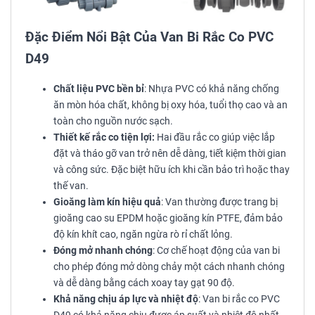
Đặc Điểm Nổi Bật Của Van Bi Rắc Co PVC
D49
Chất liệu PVC bền bỉ
: Nhựa PVC có khả năng chống
ăn mòn hóa chất, không bị oxy hóa, tuổi thọ cao và an
toàn cho nguồn nước sạch.
Thiết kế rắc co tiện lợi:
Hai đầu rắc co giúp việc lắp
đặt và tháo gỡ van trở nên dễ dàng, tiết kiệm thời gian
và công sức. Đặc biệt hữu ích khi cần bảo trì hoặc thay
thế van.
Gioăng làm kín hiệu quả
: Van thường được trang bị
gioăng cao su EPDM hoặc gioăng kín PTFE, đảm bảo
độ kín khít cao, ngăn ngừa rò rỉ chất lỏng.
Đóng mở nhanh chóng
: Cơ chế hoạt động của van bi
cho phép đóng mở dòng chảy một cách nhanh chóng
và dễ dàng bằng cách xoay tay gạt 90 độ.
Khả năng chịu áp lực và nhiệt độ
: Van bi rắc co PVC