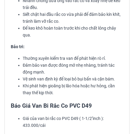
Nhanh chóng đưa ống vào rắc co và xoay nhẹ để keo
trải đều.
Siết chặt hai đầu rắc co vừa phải để đảm bảo kín khít,
tránh làm vỡ rắc co.
Để keo khô hoàn toàn trước khi cho chất lỏng chảy
qua.
Bảo trì:
Thường xuyên kiểm tra van để phát hiện rò rỉ.
Đảm bảo van được đóng mở nhẹ nhàng, tránh tác
động mạnh.
Vệ sinh van định kỳ để loại bỏ bụi bẩn và cặn bám.
Khi phát hiện gioăng bị lão hóa hoặc hư hỏng, cần
thay thế kịp thời.
Báo Giá Van Bi Rắc Co PVC D49
Giá của van bi rắc co PVC D49 ( 1-1/2''inch ):
433.000/cái