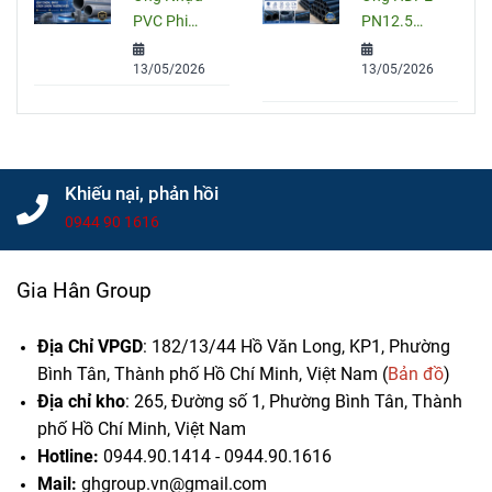
thuật
Chọn Đúng
PVC Phi
PN12.5
Cho Công
200: Quy
Bình Minh
Trình
13/05/2026
13/05/2026
Cách, Giá
Chính Hãng
Và Cách
– Quy Cách,
Chọn Đúng
Giá Bán Và
Cho Công
Tư Vấn
Trình
Chọn Mua
Khiếu nại, phản hồi
0944 90 1616
Gia Hân Group
Địa Chỉ VPGD
: 182/13/44 Hồ Văn Long, KP1, Phường
Bình Tân, Thành phố Hồ Chí Minh, Việt Nam (
Bản đồ
)
Địa chỉ kho
: 265, Đường số 1, Phường Bình Tân,
Thành
phố Hồ Chí Minh, Việt Nam
Hotline:
0944.90.1414 - 0944.90.1616
Mail:
ghgroup.vn@gmail.com