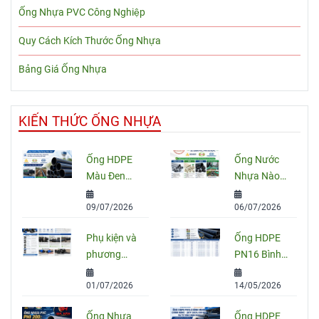
Ống Nhựa PVC Công Nghiệp
Quy Cách Kích Thước Ống Nhựa
Bảng Giá Ống Nhựa
KIẾN THỨC ỐNG NHỰA
Ống HDPE
Ống Nước
Màu Đen
Nhựa Nào
Sọc Xanh:
Tốt Nhất
09/07/2026
06/07/2026
Quy Cách,
Hiện Nay?
Ứng Dụng
So Sánh
Phụ kiện và
Ống HDPE
Và Cách
PVC, PPR
phương
PN16 Bình
Chọn Đúng
Và HDPE
pháp nối
Minh: Quy
01/07/2026
14/05/2026
ống HDPE
Cách, Báo
đúng kỹ
Giá Và Cách
Ống Nhựa
Ống HDPE