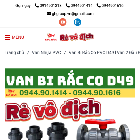
Gọi ngay
0914901313
0944901414
0944901616
ghgroup.vn@gmail.com
MENU
Trang chủ
/
Van Nhựa PVC
/
Van Bi Rắc Co PVC D49 l Van 2 Đầu 