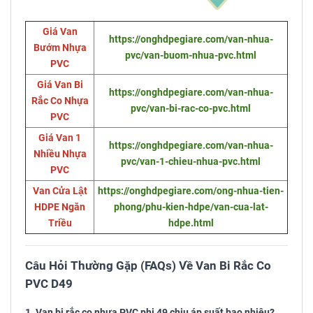
Giá Van
https://onghdpegiare.com/van-nhua-
Bướm Nhựa
pvc/van-buom-nhua-pvc.html
PVC
Giá Van Bi
https://onghdpegiare.com/van-nhua-
Rắc Co Nhựa
pvc/van-bi-rac-co-pvc.html
PVC
Giá Van 1
https://onghdpegiare.com/van-nhua-
Nhiều Nhựa
pvc/van-1-chieu-nhua-pvc.html
PVC
Van Cửa Lật
https://onghdpegiare.com/ong-nhua-tien-
HDPE Ngăn
phong/phu-kien-hdpe/van-cua-lat-
Triều
hdpe.html
Câu Hỏi Thường Gặp (FAQs) Về Van Bi Rắc Co
PVC D49
1. Van bi rắc co nhựa PVC phi 49 chịu áp suất bao nhiêu?