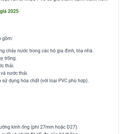
giá 2025
o gồm:
 chảy nước trong các hộ gia đình, tòa nhà.
y trồng.
c thải.
và nước thải.
 sử dụng hóa chất (với loại PVC phù hợp).
ường kính ống (phi 27mm hoặc D27).