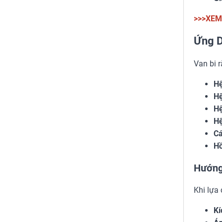
>>>XEM
Ứng D
Van bi 
Hệ
Hệ
Hệ
Hệ
Cá
Hồ
Hướng
Khi lựa
Kí