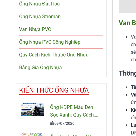
Ống Nhựa Đạt Hòa
Ống Nhựa Stroman
Van B
Van Nhựa PVC
Va
Ống Nhựa PVC Công Nghiệp
ch
sẽ
Quy Cách Kích Thước Ống Nhựa
ch
Bảng Giá Ống Nhựa
Thông
Tê
KIẾN THỨC ỐNG NHỰA
Vậ
ứn
Ống HDPE Màu Đen
Kí
Sọc Xanh: Quy Cách,
ốn
Ứng Dụng Và Cách
09/07/2026
Lư
Chọn Đúng
D