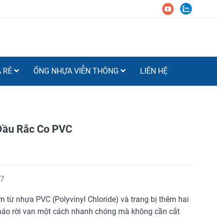
Á RẺ
ỐNG NHỰA VIỄN THÔNG
LIÊN HỆ
ầu Rắc Co PVC
7
m từ nhựa PVC (Polyvinyl Chloride) và trang bị thêm hai
 tháo rời van một cách nhanh chóng mà không cần cắt