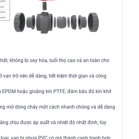
t, không bị oxy hóa, tuổi thọ cao và an toàn cho
 van trở nên dễ dàng, tiết kiệm thời gian và công
u EPDM hoặc gioăng kín PTFE, đảm bảo độ kín khít
đóng mở dòng chảy một cách nhanh chóng và dễ dàng
ăng chịu được áp suất và nhiệt độ nhất định, tùy
 loại, van bi nhựa PVC có giá thành cạnh tranh hơn.