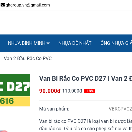
ghgroup.vn@gmail.com
NHỰA BÌNH MINH
NHỰA ĐỆ NHẤT
ỐNG NHỰA GI
l Van 2 Đầu Rắc Co PVC
Van Bi Rắc Co PVC D27 l Van 2 Đ
90.000đ
110.000đ
-18%
Mã sản phẩm:
VBRCPVC2
Van bi rắc co PVC D27 là loại van bi được là
đầu rắc co. Đầu rắc co cho phép kết nối và