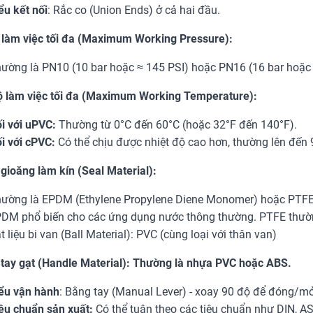
ểu kết nối
: Rắc co (Union Ends) ở cả hai đầu.
 làm việc tối đa (Maximum Working Pressure):
ường là PN10 (10 bar hoặc ≈ 145 PSI) hoặc PN16 (16 bar hoặc 
ộ làm việc tối đa (Maximum Working Temperature):
i với uPVC:
Thường từ 0°C đến 60°C (hoặc 32°F đến 140°F).
i với cPVC:
Có thể chịu được nhiệt độ cao hơn, thường lên đến 
 gioăng làm kín (Seal Material):
ường là EPDM (Ethylene Propylene Diene Monomer) hoặc PTFE (
DM phổ biến cho các ứng dụng nước thông thường. PTFE thườ
t liệu bi van (Ball Material): PVC (cùng loại với thân van)
u tay gạt (Handle Material): Thường là nhựa PVC hoặc ABS.
ểu vận hành
: Bằng tay (Manual Lever) - xoay 90 độ để đóng/mở
êu chuẩn sản xuất:
Có thể tuân theo các tiêu chuẩn như DIN, AST