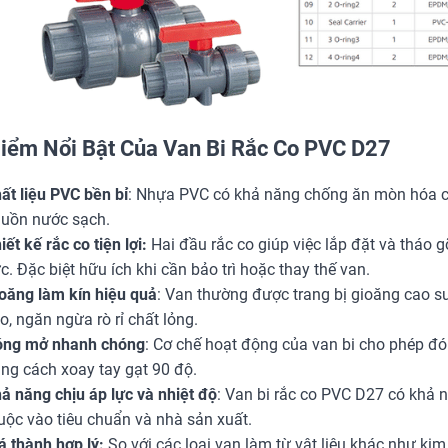
iểm Nổi Bật Của Van Bi Rắc Co PVC D27
ất liệu PVC bền bỉ
: Nhựa PVC có khả năng chống ăn mòn hóa chấ
uồn nước sạch.
iết kế rắc co tiện lợi:
Hai đầu rắc co giúp việc lắp đặt và tháo gỡ
c. Đặc biệt hữu ích khi cần bảo trì hoặc thay thế van.
oăng làm kín hiệu quả
: Van thường được trang bị gioăng cao s
o, ngăn ngừa rò rỉ chất lỏng.
ng mở nhanh chóng
: Cơ chế hoạt động của van bi cho phép 
ng cách xoay tay gạt 90 độ.
ả năng chịu áp lực và nhiệt độ
: Van bi rắc co PVC D27 có khả n
uộc vào tiêu chuẩn và nhà sản xuất.
á thành hợp lý:
So với các loại van làm từ vật liệu khác như kim