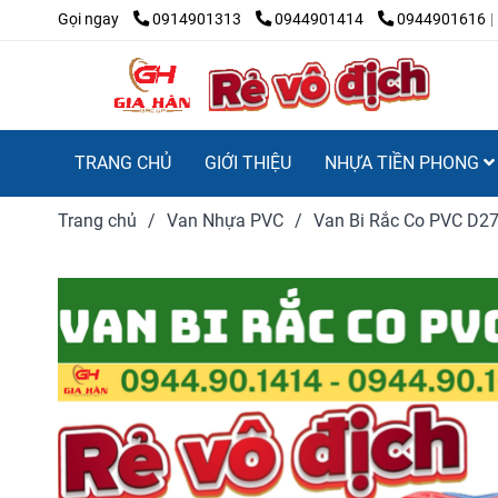
Gọi ngay
0914901313
0944901414
0944901616
TRANG CHỦ
GIỚI THIỆU
NHỰA TIỀN PHONG
Trang chủ
/
Van Nhựa PVC
/
Van Bi Rắc Co PVC D27 