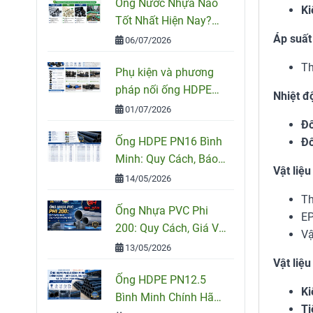
Ống Nước Nhựa Nào
Ki
Tốt Nhất Hiện Nay?
So Sánh PVC, PPR Và
Áp suất
06/07/2026
HDPE
Th
Phụ kiện và phương
pháp nối ống HDPE
Nhiệt đ
đúng kỹ thuật
01/07/2026
Đố
Ống HDPE PN16 Bình
Đố
Minh: Quy Cách, Báo
Vật liệu
Giá Và Cách Chọn
14/05/2026
Đúng Cho Công Trình
Th
Ống Nhựa PVC Phi
EP
200: Quy Cách, Giá Và
Vậ
Cách Chọn Đúng Cho
13/05/2026
Công Trình
Vật liệ
Ống HDPE PN12.5
Ki
Bình Minh Chính Hãng
Ti