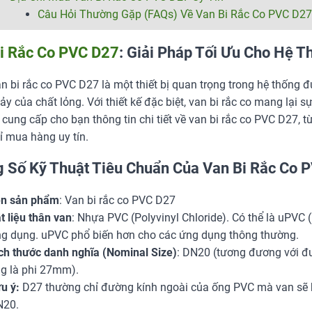
Câu Hỏi Thường Gặp (FAQs) Về Van Bi Rắc Co PVC D27
i Rắc Co PVC D27
: Giải Pháp Tối Ưu Cho Hệ
n bi rắc co PVC D27 là một thiết bị quan trọng trong hệ thống
ảy của chất lỏng. Với thiết kế đặc biệt, van bi rắc co mang lại sự t
 cung cấp cho bạn thông tin chi tiết về van bi rắc co PVC D27,
ỉ mua hàng uy tín.
 Số Kỹ Thuật Tiêu Chuẩn Của Van Bi Rắc Co 
n sản phẩm
: Van bi rắc co PVC D27
t liệu thân van
: Nhựa PVC (Polyvinyl Chloride). Có thể là uPVC
g dụng. uPVC phổ biến hơn cho các ứng dụng thông thường.
ch thước danh nghĩa (Nominal Size)
: DN20 (tương đương với đ
g là phi 27mm).
u ý:
D27 thường chỉ đường kính ngoài của ống PVC mà van sẽ kế
N20.