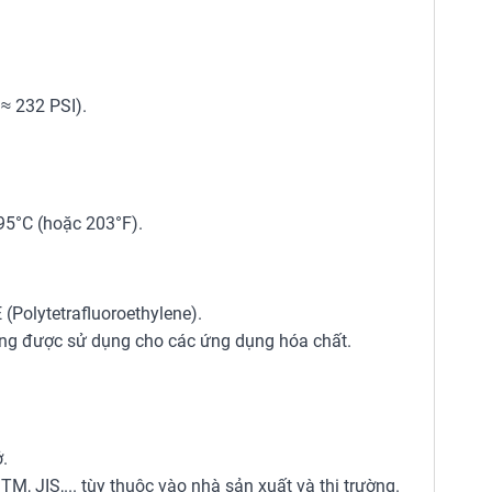
≈ 232 PSI).
95°C (hoặc 203°F).
Polytetrafluoroethylene).
ng được sử dụng cho các ứng dụng hóa chất.
.
M, JIS,... tùy thuộc vào nhà sản xuất và thị trường.