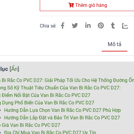
Thêm giỏ hàng
Chia sẻ:
Mô tả
lục
[
Ẩn
]
 Bi Rắc Co PVC D27: Giải Pháp Tối Ưu Cho Hệ Thống Đường Ố
ng Số Kỹ Thuật Tiêu Chuẩn Của Van Bi Rắc Co PVC D27:
 Điểm Nổi Bật Của Van Bi Rắc Co PVC D27
 Dụng Phổ Biến Của Van Bi Rắc Co PVC D27
Hướng Dẫn Lựa Chọn Van Bi Rắc Co PVC D27 Phù Hợp
Hướng Dẫn Lắp Đặt và Bảo Trì Van Bi Rắc Co PVC D27
 Giá Van Bi Rắc Co PVC D27
Địa Chỉ Mua Van Bi Rắc Co PVC D27 Uy Tín