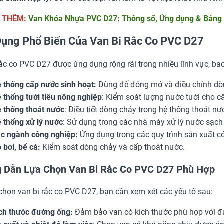
 THÊM:
Van Khóa Nhựa PVC D27: Thông số, Ứng dụng & Bảng 
ụng Phổ Biến Của Van Bi Rắc Co PVC D27
rắc co PVC D27 được ứng dụng rộng rãi trong nhiều lĩnh vực, ba
 thống cấp nước sinh hoạt:
Dùng để đóng mở và điều chỉnh dòng
 thống tưới tiêu nông nghiệp
: Kiểm soát lượng nước tưới cho câ
 thống thoát nước
: Điều tiết dòng chảy trong hệ thống thoát nướ
 thống xử lý nước
: Sử dụng trong các nhà máy xử lý nước sạch 
c ngành công nghiệp:
Ứng dụng trong các quy trình sản xuất có
 bơi, bể cá:
Kiểm soát dòng chảy và cấp thoát nước.
 Dẫn Lựa Chọn Van Bi Rắc Co PVC D27 Phù Hợp
 chọn van bi rắc co PVC D27, bạn cần xem xét các yếu tố sau:
ch thước đường ống:
Đảm bảo van có kích thước phù hợp với đ