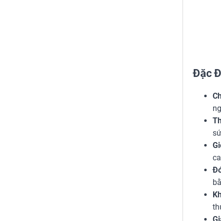
Đặc Đ
Ch
ng
Th
sứ
Gi
ca
Đó
bằ
Kh
th
Gi