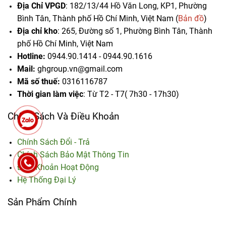
Địa Chỉ VPGD
: 182/13/44 Hồ Văn Long, KP1, Phường
Bình Tân, Thành phố Hồ Chí Minh, Việt Nam (
Bản đồ
)
Địa chỉ kho
: 265, Đường số 1, Phường Bình Tân,
Thành
phố Hồ Chí Minh, Việt Nam
Hotline:
0944.90.1414 - 0944.90.1616
Mail:
ghgroup.vn@gmail.com
Mã số thuế:
0316116787
Thời gian làm việc
: Từ T2 - T7( 7h30 - 17h30)
Chính Sách Và Điều Khoản
Chính Sách Đổi - Trả
Chính Sách Bảo Mật Thông Tin
Điều Khoản Hoạt Động
Hệ Thống Đại Lý
Sản Phẩm Chính