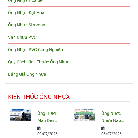
Ống Nhựa Hoa Sen
Ống Nhựa Đạt Hòa
Ống Nhựa Stroman
Van Nhựa PVC
Ống Nhựa PVC Công Nghiệp
Quy Cách Kích Thước Ống Nhựa
Bảng Giá Ống Nhựa
KIẾN THỨC ỐNG NHỰA
Ống HDPE
Ống Nước
Màu Đen
Nhựa Nào
Sọc Xanh:
Tốt Nhất
09/07/2026
06/07/2026
Quy Cách,
Hiện Nay?