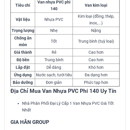
Van nhựa PVC phi
Tiêu chí
Van kim loại
140
Kim loại (đồng, thép,
Vật liệu
Nhựa PVC
inox,...)
Trọng lượng
Nhẹ
Nặng
Chống ăn
Tốt
Trung bình (tuỳ loại)
mòn
Giá thành
Rẻ
Cao hơn
Độ bền
Trung bình
Cao hơn
Lắp đặt
Dễ dàng
Khó hơn
Ứng dụng
Nước sạch, tưới tiêu
Đa dạng hơn
Bảo dưỡng
Đơn giản
Phức tạp hơn
Địa Chỉ Mua Van Nhựa PVC Phi 140 Uy Tín
Nhà Phân Phối Đại Lý Cấp 1 Van Nhựa PVC Giá Tốt
Nhất
GIA HÂN GROUP