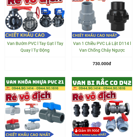
Van Bướm PVC l Tay Gạt l Tay
Van 1 Chiều PVC Lá Lật D114 l
Quay l Tự Động
Van Chống Chảy Ngược
730.000đ
Giảm 89.900đ