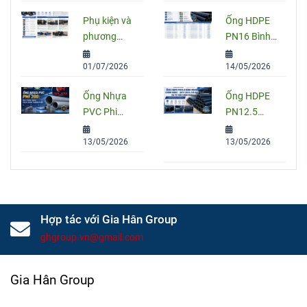
Ứng Dụng
So Sánh
Phụ kiện và
Ống HDPE
Và Cách
PVC, PPR
phương
PN16 Bình
Chọn Đúng
Và HDPE
pháp nối
Minh: Quy
01/07/2026
14/05/2026
ống HDPE
Cách, Báo
đúng kỹ
Giá Và Cách
Ống Nhựa
Ống HDPE
thuật
Chọn Đúng
PVC Phi
PN12.5
Cho Công
200: Quy
Bình Minh
Trình
13/05/2026
13/05/2026
Cách, Giá
Chính Hãng
Và Cách
– Quy Cách,
Chọn Đúng
Giá Bán Và
Cho Công
Tư Vấn
Trình
Chọn Mua
Hợp tác với Gia Hân Group
ghgroup.vn@gmail.com
Gia Hân Group