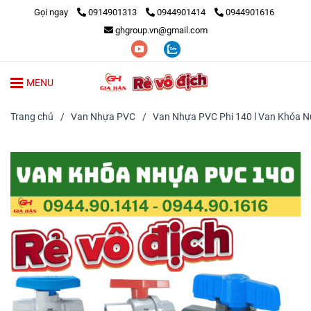
Gọi ngay
0914901313
0944901414
0944901616
ghgroup.vn@gmail.com
MENU
Trang chủ
/
Van Nhựa PVC
/
Van Nhựa PVC Phi 140 l Van Khóa 