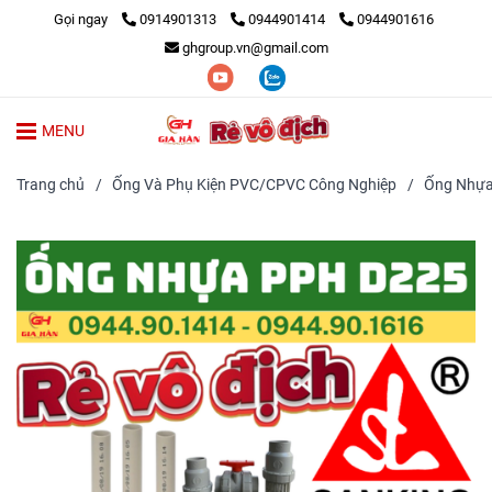
Gọi ngay
0914901313
0944901414
0944901616
ghgroup.vn@gmail.com
MENU
Trang chủ
/
Ống Và Phụ Kiện PVC/CPVC Công Nghiệp
/
Ống Nhự