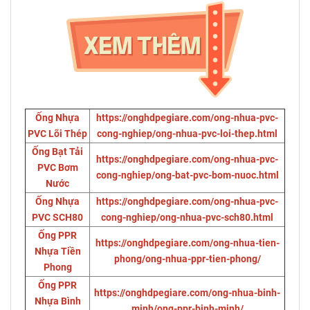
Ống Nhựa
https://onghdpegiare.com/ong-nhua-pvc-
PVC Lõi Thép
cong-nghiep/ong-nhua-pvc-loi-thep.html
Ống Bạt Tải
https://onghdpegiare.com/ong-nhua-pvc-
PVC Bơm
cong-nghiep/ong-bat-pvc-bom-nuoc.html
Nước
Ống Nhựa
https://onghdpegiare.com/ong-nhua-pvc-
PVC SCH80
cong-nghiep/ong-nhua-pvc-sch80.html
Ống PPR
https://onghdpegiare.com/ong-nhua-tien-
Nhựa Tiền
phong/ong-nhua-ppr-tien-phong/
Phong
Ống PPR
https://onghdpegiare.com/ong-nhua-binh-
Nhựa Bình
minh/ong-ppr-binh-minh/