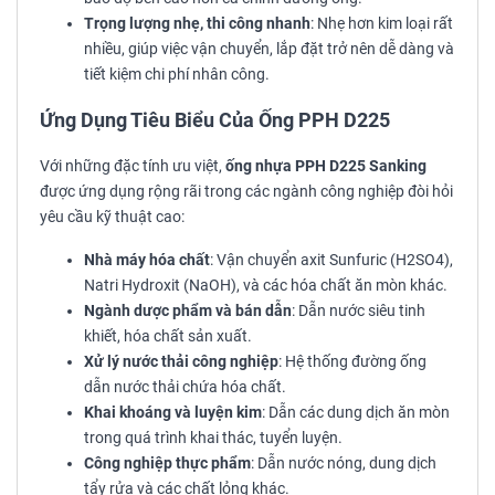
Trọng lượng nhẹ, thi công nhanh
: Nhẹ hơn kim loại rất
nhiều, giúp việc vận chuyển, lắp đặt trở nên dễ dàng và
tiết kiệm chi phí nhân công.
Ứng Dụng Tiêu Biểu Của Ống PPH D225
Với những đặc tính ưu việt,
ống nhựa PPH D225 Sanking
được ứng dụng rộng rãi trong các ngành công nghiệp đòi hỏi
yêu cầu kỹ thuật cao:
Nhà máy hóa chất
: Vận chuyển axit Sunfuric (H2​SO4​),
Natri Hydroxit (NaOH), và các hóa chất ăn mòn khác.
Ngành dược phẩm và bán dẫn
: Dẫn nước siêu tinh
khiết, hóa chất sản xuất.
Xử lý nước thải công nghiệp
: Hệ thống đường ống
dẫn nước thải chứa hóa chất.
Khai khoáng và luyện kim
: Dẫn các dung dịch ăn mòn
trong quá trình khai thác, tuyển luyện.
Công nghiệp thực phẩm
: Dẫn nước nóng, dung dịch
tẩy rửa và các chất lỏng khác.