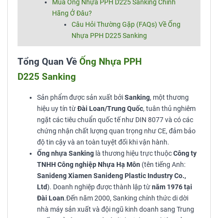
Mua Ống Nhựa PPH D225 Sanking Chính
Hãng Ở Đâu?
Câu Hỏi Thường Gặp (FAQs) Về Ống
Nhựa PPH D225 Sanking
Tổng Quan Về
Ống Nhựa PPH
D225 Sanking
Sản phẩm được sản xuất bởi
Sanking
, một thương
hiệu uy tín từ
Đài Loan/Trung Quốc
, tuân thủ nghiêm
ngặt các tiêu chuẩn quốc tế như DIN 8077 và có các
chứng nhận chất lượng quan trọng như CE, đảm bảo
độ tin cậy và an toàn tuyệt đối khi vận hành.
Ống nhựa Sanking
là thương hiệu trực thuộc
Công ty
TNHH Công nghiệp Nhựa Hạ Môn
(tên tiếng Anh:
Sanideng Xiamen Sanideng Plastic Industry Co.,
Ltd
). Doanh nghiệp được thành lập từ
năm 1976 tại
Đài Loan
.Đến năm 2000, Sanking chính thức di dời
nhà máy sản xuất và đội ngũ kinh doanh sang Trung