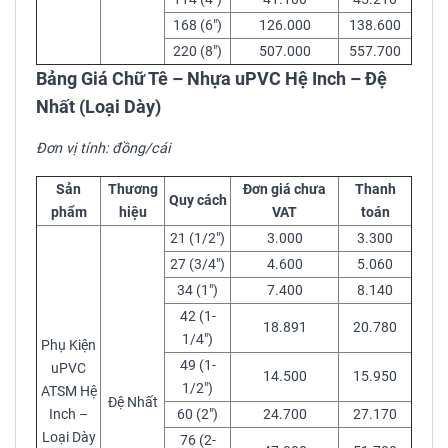
168 (6″)
126.000
138.600
220 (8″)
507.000
557.700
Bảng Giá Chữ Tê – Nhựa uPVC Hệ Inch – Đệ
Nhất (Loại Dày)
Đơn vị tính: đồng/cái
Sản
Thương
Đơn giá chưa
Thanh
Quy cách
phẩm
hiệu
VAT
toán
21 (1/2″)
3.000
3.300
27 (3/4″)
4.600
5.060
34 (1″)
7.400
8.140
42 (1-
18.891
20.780
1/4″)
Phụ Kiện
49 (1-
uPVC
14.500
15.950
1/2″)
ATSM Hệ
Đệ Nhất
Inch –
60 (2″)
24.700
27.170
Loại Dày
76 (2-