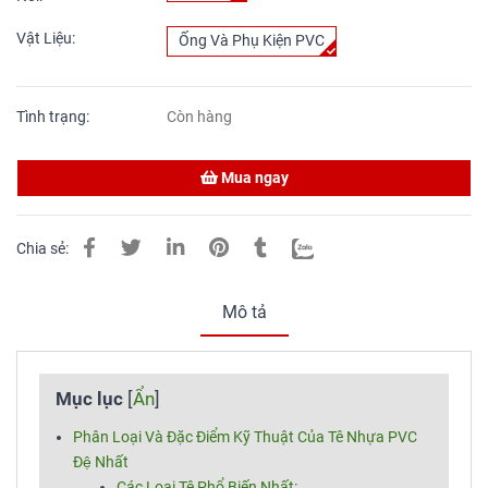
Vật Liệu:
Ống Và Phụ Kiện PVC
Tình trạng:
Còn hàng
Mua ngay
Chia sẻ:
Mô tả
Mục lục
[
Ẩn
]
Phân Loại Và Đặc Điểm Kỹ Thuật Của Tê Nhựa PVC
Đệ Nhất
Các Loại Tê Phổ Biến Nhất: