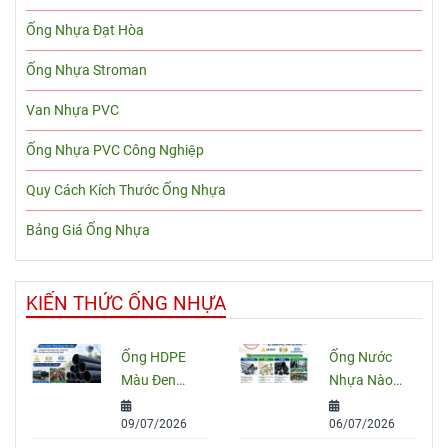
Ống Nhựa Đạt Hòa
Ống Nhựa Stroman
Van Nhựa PVC
Ống Nhựa PVC Công Nghiệp
Quy Cách Kích Thước Ống Nhựa
Bảng Giá Ống Nhựa
KIẾN THỨC ỐNG NHỰA
Ống HDPE
Ống Nước
Màu Đen
Nhựa Nào
Sọc Xanh:
Tốt Nhất
09/07/2026
06/07/2026
Quy Cách,
Hiện Nay?