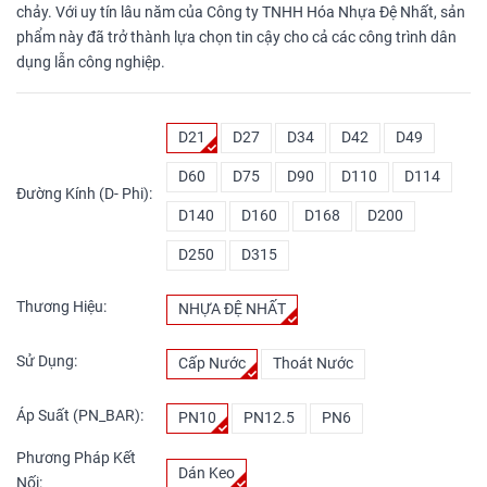
chảy. Với uy tín lâu năm của Công ty TNHH Hóa Nhựa Đệ Nhất, sản
phẩm này đã trở thành lựa chọn tin cậy cho cả các công trình dân
dụng lẫn công nghiệp.
D21
D27
D34
D42
D49
D60
D75
D90
D110
D114
Đường Kính (D- Phi):
D140
D160
D168
D200
D250
D315
Thương Hiệu:
NHỰA ĐỆ NHẤT
Sử Dụng:
Cấp Nước
Thoát Nước
Áp Suất (PN_BAR):
PN10
PN12.5
PN6
Phương Pháp Kết
Dán Keo
Nối: