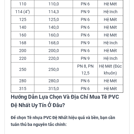
110
110,0
PN 6
Hệ Mét
114 (4")
114,3
PN 9
Hệ Inch
125
125,0
PN 6
Hệ Mét
140
140,0
PN 6
Hệ Mét
160
160,0
PN 6
Hệ Mét
168
168,0
PN 9
Hệ Inch
200
200,0
PN 6
Hệ Mét
220
220,0
PN 9
Hệ Inch
PN 8, PN
Hệ Mét (Đúc
250
250,0
12,5
khuôn)
280
280,0
PN 6
Hệ Mét
315
315,0
PN 6
Hệ Mét
Hướng Dẫn Lựa Chọn Và Địa Chỉ Mua Tê PVC
Đệ Nhất Uy Tín Ở Đâu?
Để chọn Tê nhựa PVC Đệ Nhất hiệu quả và bền, bạn cần
tuân thủ ba nguyên tắc chính: