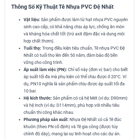
Thông Số Kỹ Thuật Tê Nhựa PVC Đệ Nhất
Vật liệu:
Sản phẩm được làm từ hạt nhựa PVC nguyên
sinh cao cấp, có khả năng chịu áp lực, chống ăn mòn
và kháng hóa chất tốt (trừ axit đậm đặc và dung môi
hợp chất thơm).
Tuổi thọ:
Trong điều kiện tiêu chuẩn, Tê nhựa PVC Đệ
Nhất có tuổi thọ lên đến 50 năm, đảm bảo độ bền
vững cho công trình.
Áp suất làm việc (PN):
Chỉ số này (đơn vị: bar) cho biết
áp suất tối đa mà phụ kiện có thể chịu được ở 20°C. Ví
dụ, PN10 nghĩa là sản phẩm chịu được áp suất tối đa
10 bar.
Hệ kích thước:
Sản phẩm có cả hệ Mét (ví dụ: D90mm)
và hệ Inch (ví dụ: D114mm), phù hợp với nhiều tiêu
chuẩn thi công khác nhau.
Phương pháp sản xuất
: Nhựa Đệ Nhất có cả Tê đúc
khuôn (theo PN cố định) và Tê gia công (được tùy
chỉnh độ dày), mang lại sự linh hoạt cho các dự án.