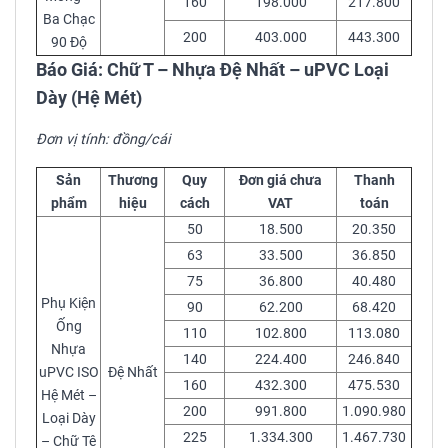
160
198.000
217.800
Ba Chạc
200
403.000
443.300
90 Độ
Báo Giá: Chữ T – Nhựa Đệ Nhất – uPVC Loại
Dày (Hệ Mét)
Đơn vị tính: đồng/cái
Sản
Thương
Quy
Đơn giá chưa
Thanh
phẩm
hiệu
cách
VAT
toán
50
18.500
20.350
63
33.500
36.850
75
36.800
40.480
Phụ Kiện
90
62.200
68.420
Ống
110
102.800
113.080
Nhựa
140
224.400
246.840
uPVC ISO
Đệ Nhất
160
432.300
475.530
Hệ Mét –
200
991.800
1.090.980
Loại Dày
225
1.334.300
1.467.730
– Chữ Tê