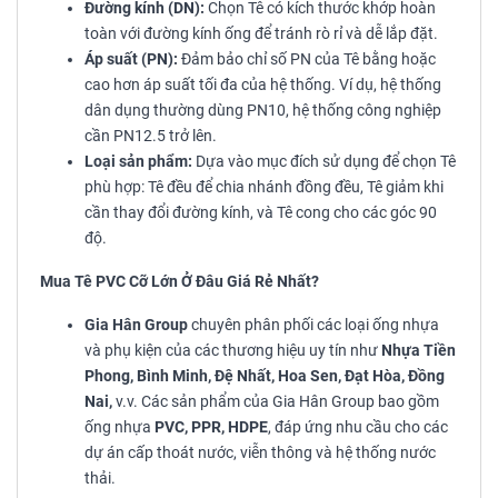
Đường kính (DN):
Chọn Tê có kích thước khớp hoàn
toàn với đường kính ống để tránh rò rỉ và dễ lắp đặt.
Áp suất (PN):
Đảm bảo chỉ số PN của Tê bằng hoặc
cao hơn áp suất tối đa của hệ thống. Ví dụ, hệ thống
dân dụng thường dùng PN10, hệ thống công nghiệp
cần PN12.5 trở lên.
Loại sản phẩm:
Dựa vào mục đích sử dụng để chọn Tê
phù hợp: Tê đều để chia nhánh đồng đều, Tê giảm khi
cần thay đổi đường kính, và Tê cong cho các góc 90
độ.
Mua Tê PVC Cỡ Lớn Ở Đâu Giá Rẻ Nhất?
Gia Hân Group
chuyên phân phối các loại ống nhựa
và phụ kiện của các thương hiệu uy tín như
Nhựa Tiền
Phong, Bình Minh, Đệ Nhất, Hoa Sen, Đạt Hòa, Đồng
Nai,
v.v. Các sản phẩm của Gia Hân Group bao gồm
ống nhựa
PVC, PPR, HDPE
, đáp ứng nhu cầu cho các
dự án cấp thoát nước, viễn thông và hệ thống nước
thải.