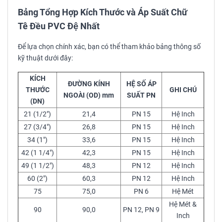
Bảng Tổng Hợp Kích Thước và Áp Suất Chữ
Tê Đều PVC Đệ Nhất
Để lựa chọn chính xác, bạn có thể tham khảo bảng thông số
kỹ thuật dưới đây:
KÍCH
ĐƯỜNG KÍNH
HỆ SỐ ÁP
THƯỚC
GHI CHÚ
NGOÀI (OD) mm
SUẤT PN
(DN)
21 (1/2")
21,4
PN 15
Hệ Inch
27 (3/4")
26,8
PN 15
Hệ Inch
34 (1")
33,6
PN 15
Hệ Inch
42 (1 1/4")
42,3
PN 15
Hệ Inch
49 (1 1/2")
48,3
PN 12
Hệ Inch
60 (2")
60,3
PN 12
Hệ Inch
75
75,0
PN 6
Hệ Mét
Hệ Mét &
90
90,0
PN 12, PN 9
Inch