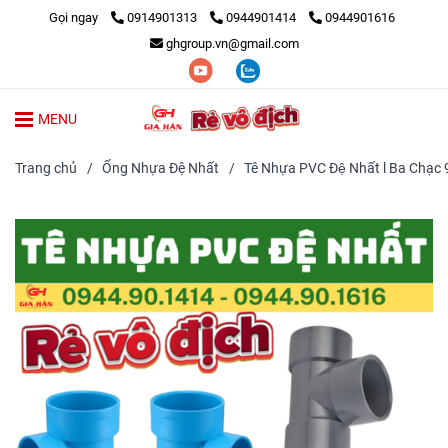
Gọi ngay
0914901313
0944901414
0944901616
ghgroup.vn@gmail.com
MENU
Trang chủ
/
Ống Nhựa Đệ Nhất
/
Tê Nhựa PVC Đệ Nhất l Ba Chạc 9