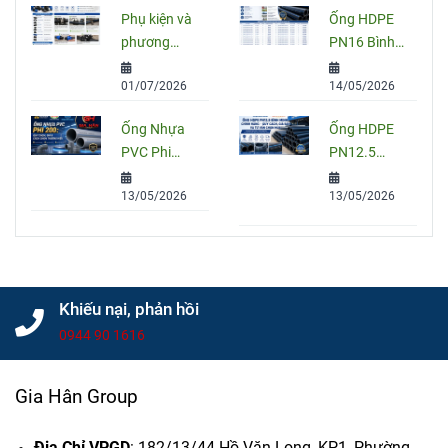
Ứng Dụng
So Sánh
Phụ kiện và
Ống HDPE
Và Cách
PVC, PPR
phương
PN16 Bình
Chọn Đúng
Và HDPE
pháp nối
Minh: Quy
01/07/2026
14/05/2026
ống HDPE
Cách, Báo
đúng kỹ
Giá Và Cách
Ống Nhựa
Ống HDPE
thuật
Chọn Đúng
PVC Phi
PN12.5
Cho Công
200: Quy
Bình Minh
Trình
13/05/2026
13/05/2026
Cách, Giá
Chính Hãng
Và Cách
– Quy Cách,
Chọn Đúng
Giá Bán Và
Cho Công
Tư Vấn
Trình
Chọn Mua
Khiếu nại, phản hồi
0944 90 1616
Gia Hân Group
Địa Chỉ VPGD
: 182/13/44 Hồ Văn Long, KP1, Phường