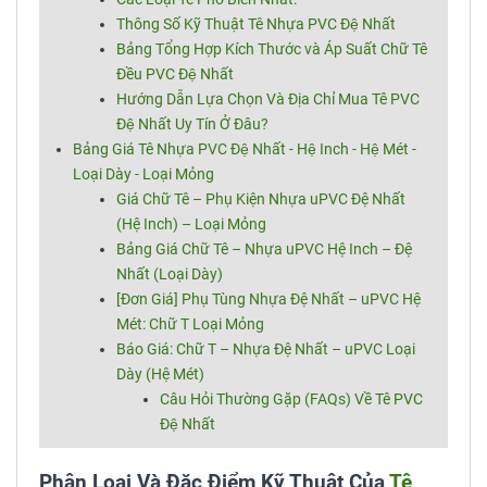
Thông Số Kỹ Thuật Tê Nhựa PVC Đệ Nhất
Bảng Tổng Hợp Kích Thước và Áp Suất Chữ Tê
Đều PVC Đệ Nhất
Hướng Dẫn Lựa Chọn Và Địa Chỉ Mua Tê PVC
Đệ Nhất Uy Tín Ở Đâu?
Bảng Giá Tê Nhựa PVC Đệ Nhất - Hệ Inch - Hệ Mét -
Loại Dày - Loại Mỏng
Giá Chữ Tê – Phụ Kiện Nhựa uPVC Đệ Nhất
(Hệ Inch) – Loại Mỏng
Bảng Giá Chữ Tê – Nhựa uPVC Hệ Inch – Đệ
Nhất (Loại Dày)
[Đơn Giá] Phụ Tùng Nhựa Đệ Nhất – uPVC Hệ
Mét: Chữ T Loại Mỏng
Báo Giá: Chữ T – Nhựa Đệ Nhất – uPVC Loại
Dày (Hệ Mét)
Câu Hỏi Thường Gặp (FAQs) Về Tê PVC
Đệ Nhất
Phân Loại Và Đặc Điểm Kỹ Thuật Của
Tê