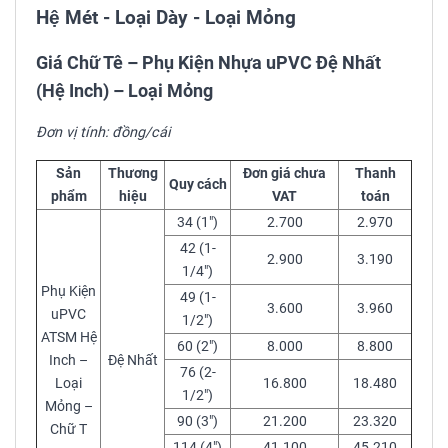
Hệ Mét - Loại Dày - Loại Mỏng
Giá Chữ Tê – Phụ Kiện Nhựa uPVC Đệ Nhất
(Hệ Inch) – Loại Mỏng
Đơn vị tính: đồng/cái
Sản
Thương
Đơn giá chưa
Thanh
Quy cách
phẩm
hiệu
VAT
toán
34 (1″)
2.700
2.970
42 (1-
2.900
3.190
1/4″)
Phụ Kiện
49 (1-
3.600
3.960
uPVC
1/2″)
ATSM Hệ
60 (2″)
8.000
8.800
Inch –
Đệ Nhất
76 (2-
Loại
16.800
18.480
1/2″)
Mỏng –
90 (3″)
21.200
23.320
Chữ T
114 (4″)
41.100
45.210