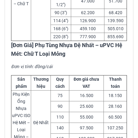
47.000
51.700
– Chữ T
1/2″)
90 (3″)
62.200
68.420
114 (4″)
126.900
139.590
168 (6″)
459.100
505.010
220 (8″)
777.900
855.690
[Đơn Giá] Phụ Tùng Nhựa Đệ Nhất – uPVC Hệ
Mét: Chữ T Loại Mỏng
Đơn vị tính: đồng/cái
Sản
Thương
Quy
Đơn giá chưa
Thanh
phẩm
hiệu
cách
VAT
toán
Phụ Kiện
75
16.500
18.150
Ống
90
25.600
28.160
Nhựa
uPVC ISO
110
55.000
60.500
Hệ Mét –
Đệ Nhất
140
97.500
107.250
Loại
Mỏng –