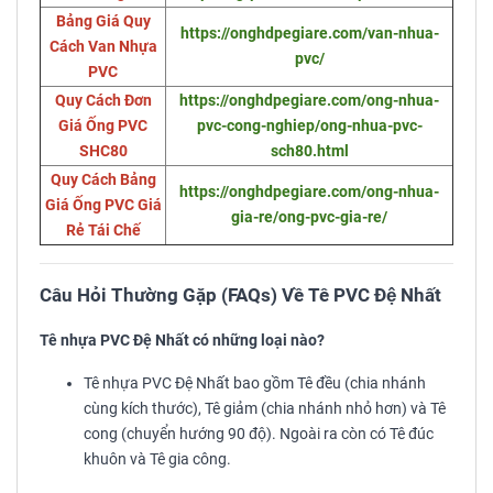
Bảng Giá Quy
https://onghdpegiare.com/van-nhua-
Cách Van Nhựa
pvc/
PVC
Quy Cách Đơn
https://onghdpegiare.com/ong-nhua-
Giá Ống PVC
pvc-cong-nghiep/ong-nhua-pvc-
SHC80
sch80.html
Quy Cách Bảng
https://onghdpegiare.com/ong-nhua-
Giá Ống PVC Giá
gia-re/ong-pvc-gia-re/
Rẻ Tái Chế
Câu Hỏi Thường Gặp (FAQs) Về Tê PVC Đệ Nhất
Tê nhựa PVC Đệ Nhất có những loại nào?
Tê nhựa PVC Đệ Nhất bao gồm Tê đều (chia nhánh
cùng kích thước), Tê giảm (chia nhánh nhỏ hơn) và Tê
cong (chuyển hướng 90 độ). Ngoài ra còn có Tê đúc
khuôn và Tê gia công.