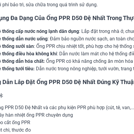
i phí bảo trì, sửa chữa trong quá trình sử dụng.
ụng Đa Dạng Của Ống PPR D50 Đệ Nhất Trong Thự
 thống cấp nước nóng lạnh dân dụng
: Lắp đặt trong nhà ở, chun
 thống dẫn nước uống
: Đảm bảo nguồn nước sạch, an toàn cho
 thống sưởi sàn
: Ống PPR chịu nhiệt tốt, phù hợp cho hệ thống 
 thống điều hòa không khí
: Dẫn nước làm mát cho hệ thống đi
 thống dẫn hóa chất:
Ống PPR có khả năng chống ăn mòn hóa c
 thống tưới tiêu:
Dẫn nước trong nông nghiệp, tưới vườn, trang t
 Dẫn Lắp Đặt Ống PPR D50 Đệ Nhất Đúng Kỹ Thuậ
ị:
g PPR D50 Đệ Nhất và các phụ kiện PPR phù hợp (cút, tê, van,...
y hàn nhiệt ống PPR chuyên dụng
o cắt ống PPR
t chì, thước đo