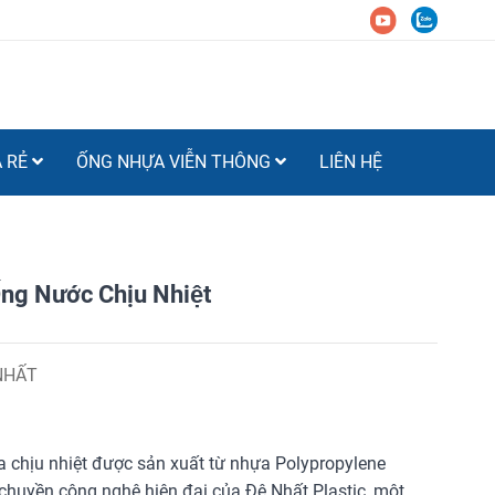
Á RẺ
ỐNG NHỰA VIỄN THÔNG
LIÊN HỆ
́ng Nước Chịu Nhiệt
NHẤT
 chịu nhiệt được sản xuất từ nhựa Polypropylene
huyền công nghệ hiện đại của Đệ Nhất Plastic, một