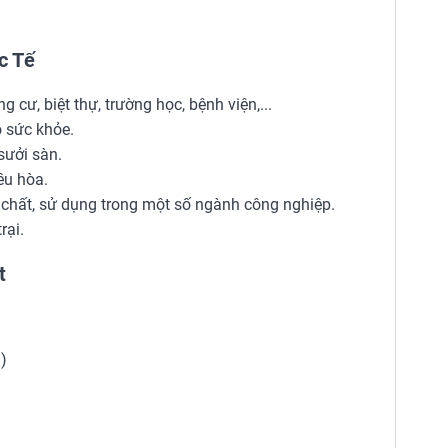
c Tế
g cư, biệt thự, trường học, bệnh viện,...
 sức khỏe.
sưởi sàn.
ều hòa.
hất, sử dụng trong một số ngành công nghiệp.
rại.
t
)