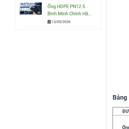
Ống HDPE PN12.5
Bình Minh Chính Hãng
– Quy Cách, Giá Bán
13/05/2026
Và Tư Vấn Chọn Mua
Bảng 
ĐƯ
Ốn