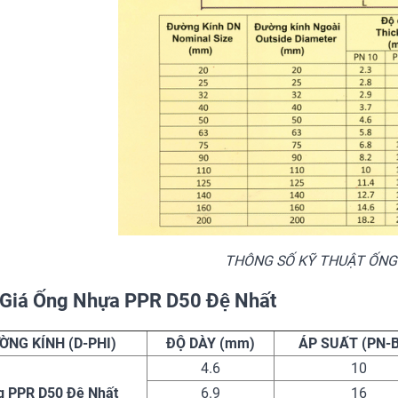
THÔNG SỐ KỸ THUẬT ỐNG
Giá Ống Nhựa PPR D50 Đệ Nhất
ỜNG KÍNH (D-PHI)
ĐỘ DÀY (mm)
ÁP SUẤT (PN-B
4.6
10
g PPR D50 Đệ Nhất
6.9
16