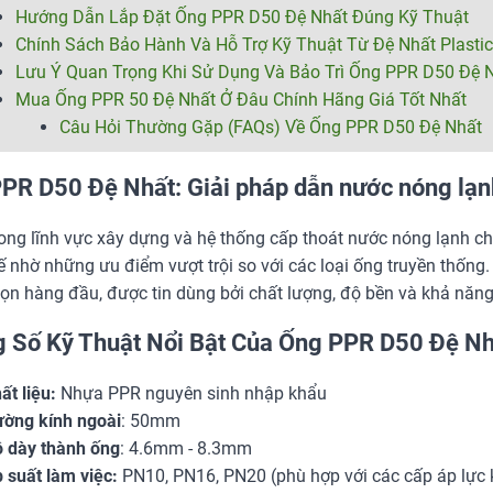
Hướng Dẫn Lắp Đặt Ống PPR D50 Đệ Nhất Đúng Kỹ Thuật
Chính Sách Bảo Hành Và Hỗ Trợ Kỹ Thuật Từ Đệ Nhất Plastic
Lưu Ý Quan Trọng Khi Sử Dụng Và Bảo Trì Ống PPR D50 Đệ 
Mua Ống PPR 50 Đệ Nhất Ở Đâu Chính Hãng Giá Tốt Nhất
Câu Hỏi Thường Gặp (FAQs) Về Ống PPR D50 Đệ Nhất
PR D50 Đệ Nhất: Giải pháp dẫn nước nóng lạnh
ong lĩnh vực xây dựng và hệ thống cấp thoát nước nóng lạnh c
ế nhờ những ưu điểm vượt trội so với các loại ống truyền thống
ọn hàng đầu, được tin dùng bởi chất lượng, độ bền và khả năng
 Số Kỹ Thuật Nổi Bật Của Ống PPR D50 Đệ Nh
ất liệu:
Nhựa PPR nguyên sinh nhập khẩu
ờng kính ngoài
: 50mm
 dày thành ống
: 4.6mm - 8.3mm
 suất làm việc:
PN10, PN16, PN20 (phù hợp với các cấp áp lực