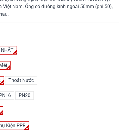
a Việt Nam. Ống có đường kính ngoài 50mm (phi 50),
hau.
 NHẤT
 Mét
c
Thoát Nước
PN16
PN20
t
hụ Kiện PPR