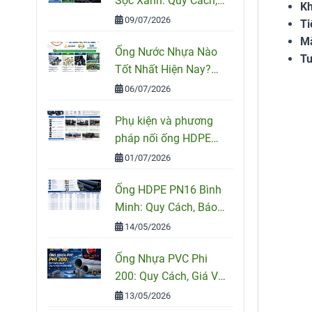
Sọc Xanh: Quy Cách,
Kh
Ứng Dụng Và Cách
09/07/2026
Ti
Chọn Đúng
Mà
Ống Nước Nhựa Nào
Tu
Tốt Nhất Hiện Nay?
So Sánh PVC, PPR Và
06/07/2026
HDPE
Phụ kiện và phương
pháp nối ống HDPE
đúng kỹ thuật
01/07/2026
Ống HDPE PN16 Bình
Minh: Quy Cách, Báo
Giá Và Cách Chọn
14/05/2026
Đúng Cho Công Trình
Ống Nhựa PVC Phi
200: Quy Cách, Giá Và
Cách Chọn Đúng Cho
13/05/2026
Công Trình