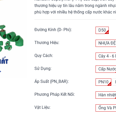
thương hiệu uy tín lâu năm trong ngành nhự
phù hợp với nhiều hệ thống cấp nước khác n
Đường Kính (D- Phi):
D50
Thương Hiệu:
NHỰA ĐỆ
Quy Cách:
Cây 4 - 6
Sử Dụng:
Cấp Nướ
Áp Suất (PN_BAR):
PN10
Phương Pháp Kết Nối:
Hàn nhiệ
Vật Liệu:
Ống Và P