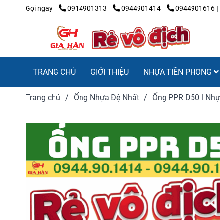
Gọi ngay
0914901313
0944901414
0944901616
TRANG CHỦ
GIỚI THIỆU
NHỰA TIỀN PHONG
Trang chủ
/
Ống Nhựa Đệ Nhất
/
Ống PPR D50 l Nhựa