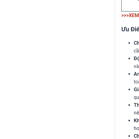
>>>XEM
Ưu Điể
Ch
cầ
Độ
và
An
to
Gi
qu
Th
nê
Kh
hơ
Ch