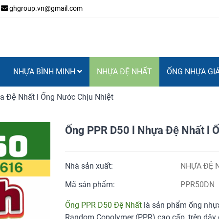
ghgroup.vn@gmail.com
NHỰA BÌNH MINH
NHỰA ĐỆ NHẤT
ỐNG NHỰA GI
 Đệ Nhất l Ống Nước Chịu Nhiệt
Ống PPR D50 l Nhựa Đệ Nhất l Ô
Nhà sản xuất:
NHỰA ĐỆ 
Mã sản phẩm:
PPR50DN
Ống PPR D50 Đệ Nhất
là sản phẩm ống nhựa
Random Copolymer (PPR) cao cấp, trên dây c