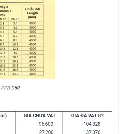
 PPR D50
ar)
GIÁ CHƯA VAT
GIÁ ĐÃ VAT 8%
96,600
104,328
127,200
137,376