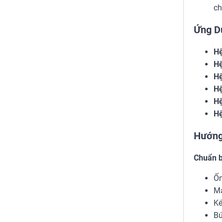
ch
Ứng D
Hệ
Hệ
Hệ
Hệ
Hệ
Hệ
Hướng
Chuẩn b
Ốn
Má
Ké
Bú