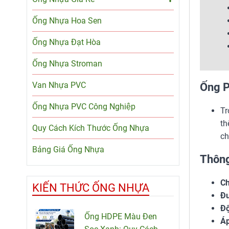
Ống Nhựa Hoa Sen
Ống Nhựa Đạt Hòa
Ống Nhựa Stroman
Van Nhựa PVC
Ống P
Ống Nhựa PVC Công Nghiệp
Tr
th
Quy Cách Kích Thước Ống Nhựa
ch
Bảng Giá Ống Nhựa
Thông
Ch
KIẾN THỨC ỐNG NHỰA
Đư
Độ
Ống HDPE Màu Đen
Áp