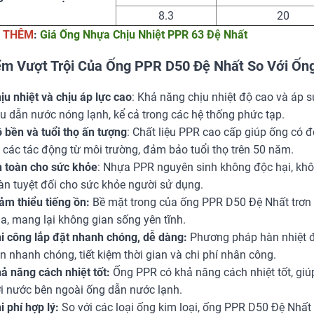
8.3
20
 THÊM
:
Giá Ống Nhựa Chịu Nhiệt PPR 63 Đệ Nhất
m Vượt Trội Của Ống PPR D50 Đệ Nhất So Với Ố
ịu nhiệt và chịu áp lực cao
: Khả năng chịu nhiệt độ cao và áp 
u dẫn nước nóng lạnh, kể cả trong các hệ thống phức tạp.
 bền và tuổi thọ ấn tượng
: Chất liệu PPR cao cấp giúp ống có 
 các tác động từ môi trường, đảm bảo tuổi thọ trên 50 năm.
 toàn cho sức khỏe
: Nhựa PPR nguyên sinh không độc hại, kh
àn tuyệt đối cho sức khỏe người sử dụng.
ảm thiểu tiếng ồn:
Bề mặt trong của ống PPR D50 Đệ Nhất trơn 
a, mang lại không gian sống yên tĩnh.
i công lắp đặt nhanh chóng, dễ dàng:
Phương pháp hàn nhiệt đơ
n nhanh chóng, tiết kiệm thời gian và chi phí nhân công.
ả năng cách nhiệt tốt:
Ống PPR có khả năng cách nhiệt tốt, giú
i nước bên ngoài ống dẫn nước lạnh.
i phí hợp lý:
So với các loại ống kim loại, ống PPR D50 Đệ Nhất 