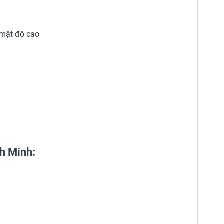
 mật độ cao
h Minh: