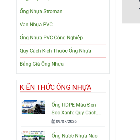
Ống Nhựa Stroman
Van Nhựa PVC
Ống Nhựa PVC Công Nghiệp
Quy Cách Kích Thước Ống Nhựa
Bảng Giá Ống Nhựa
KIẾN THỨC ỐNG NHỰA
Ống HDPE Màu Đen
Sọc Xanh: Quy Cách,
Ứng Dụng Và Cách
09/07/2026
Chọn Đúng
Ống Nước Nhựa Nào