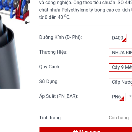
và công nghiệp. Ống theo tiêu chuẩn ISO 4
chất nhựa Polyethylene tỷ trọng cao có kíc
0
từ 0 đến 40
C.
Đường Kính (D- Phi):
D400
Thương Hiệu:
NHỰA BÌ
Quy Cách:
Cây 9 Mé
Sử Dụng:
Cấp Nướ
Áp Suất (PN_BAR):
PN6
P
Tình trạng:
Còn hàng
Mua ngay