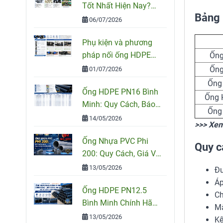
Tốt Nhất Hiện Nay?
Bảng 
So Sánh PVC, PPR Và
06/07/2026
HDPE
Phụ kiện và phương
pháp nối ống HDPE
Ống
đúng kỹ thuật
Ống
01/07/2026
Ống
Ống HDPE PN16 Bình
Ống 
Minh: Quy Cách, Báo
Ống
Giá Và Cách Chọn
14/05/2026
>>> Xe
Đúng Cho Công Trình
Ống Nhựa PVC Phi
Quy c
200: Quy Cách, Giá Và
Cách Chọn Đúng Cho
13/05/2026
Đư
Công Trình
Áp
Ống HDPE PN12.5
Ch
Bình Minh Chính Hãng
Mà
– Quy Cách, Giá Bán
13/05/2026
Kế