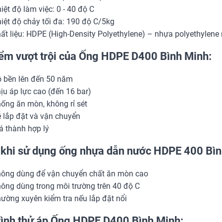
iệt độ làm việc: 0 - 40 độ C
iệt độ chảy tối đa: 190 độ C/5kg
ất liệu: HDPE (High-Density Polyethylene) – nhựa polyethylene
ểm vượt trội của Ống HDPE D400 Bình Minh:
 bền lên đến 50 năm
ịu áp lực cao (đến 16 bar)
ống ăn mòn, không rỉ sét
 lắp đặt và vận chuyển
á thành hợp lý
 khi sử dụng ống nhựa dẫn nước HDPE 400 Bìn
ông dùng để vận chuyển chất ăn mòn cao
ông dùng trong môi trường trên 40 độ C
ường xuyên kiểm tra nếu lắp đặt nổi
rình thử áp Ống HDPE D400 Bình Minh: