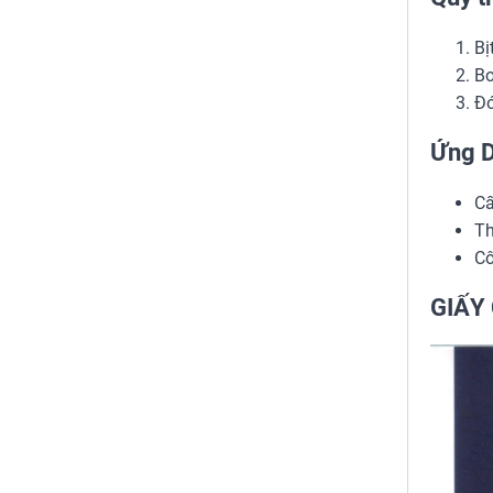
Bị
Bơ
Đó
Ứng D
Cấ
Th
Cô
GIẤY