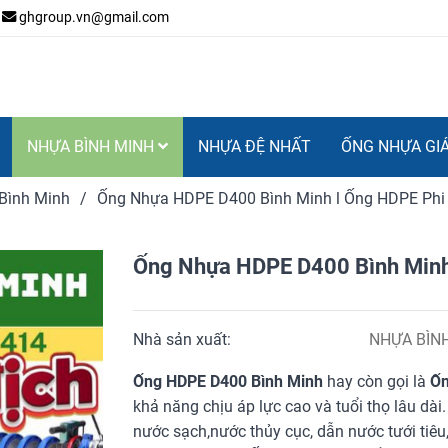
ghgroup.vn@gmail.com
NHỰA BÌNH MINH
NHỰA ĐỆ NHẤT
ỐNG NHỰA GI
Bình Minh
/
Ống Nhựa HDPE D400 Bình Minh l Ống HDPE Phi
Ống Nhựa HDPE D400 Bình Minh
Nhà sản xuất:
NHỰA BÌN
Ống HDPE D400 Bình Minh
hay còn gọi là
Ốn
khả năng chịu áp lực cao và tuổi thọ lâu dà
nước sạch,nước thủy cục, dẫn nước tưới tiêu