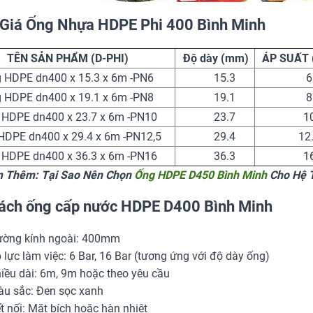
Giá Ống Nhựa HDPE Phi 400 Bình Minh
TÊN SẢN PHẨM (D-PHI)
Độ dày (mm)
ÁP SUẤT 
 HDPE dn400 x 15.3 x 6m -PN6
15.3
6
 HDPE dn400 x 19.1 x 6m -PN8
19.1
8
 HDPE dn400 x 23.7 x 6m -PN10
23.7
1
HDPE dn400 x 29.4 x 6m -PN12,5
29.4
12
 HDPE dn400 x 36.3 x 6m -PN16
36.3
1
m Thêm: Tại Sao Nên Chọn
Ống HDPE D450 Bình Minh
Cho Hệ 
ách ống cấp nước HDPE D400 Bình Minh
ờng kính ngoài: 400mm
 lực làm việc: 6 Bar, 16 Bar (tương ứng với độ dày ống)
iều dài: 6m, 9m hoặc theo yêu cầu
u sắc: Đen sọc xanh
t nối: Mặt bích hoặc hàn nhiệt