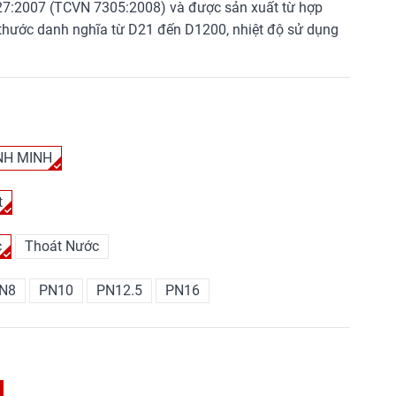
427:2007 (TCVN 7305:2008) và được sản xuất từ hợp
h thước danh nghĩa từ D21 đến D1200, nhiệt độ sử dụng
NH MINH
t
c
Thoát Nước
N8
PN10
PN12.5
PN16