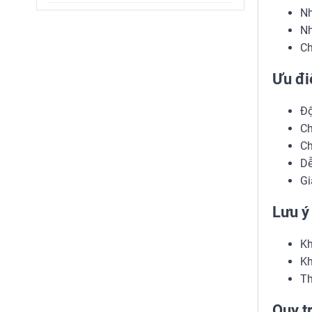
Và Tư Vấn Chọn Mua
Nh
Nh
Ch
Ưu đi
Độ
Ch
Ch
Dễ
Gi
Lưu ý
Kh
Kh
Th
Quy t