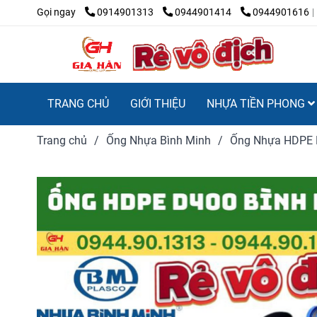
Gọi ngay
0914901313
0944901414
0944901616
TRANG CHỦ
GIỚI THIỆU
NHỰA TIỀN PHONG
Trang chủ
/
Ống Nhựa Bình Minh
/
Ống Nhựa HDPE 