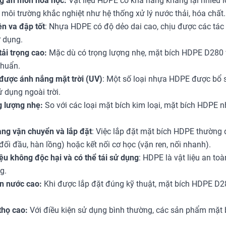
g ăn mòn hóa học:
Vật liệu HDPE có khả năng kháng lại nhiều lo
 môi trường khắc nghiệt như hệ thống xử lý nước thải, hóa chất.
n va đập tốt
: Nhựa HDPE có độ dẻo dai cao, chịu được các tác
 dụng.
tải trọng cao:
Mặc dù có trọng lượng nhẹ, mặt bích HDPE D280 
chuẩn.
được ánh nắng mặt trời (UV)
: Một số loại nhựa HDPE được bổ s
ử dụng ngoài trời.
 lượng nhẹ:
So với các loại mặt bích kim loại, mặt bích HDPE n
ng vận chuyển và lắp đặt
: Việc lắp đặt mặt bích HDPE thường 
đối đầu, hàn lồng) hoặc kết nối cơ học (vặn ren, nối nhanh).
iệu không độc hại và có thể tái sử dụng
: HDPE là vật liệu an to
g.
n nước cao:
Khi được lắp đặt đúng kỹ thuật, mặt bích HDPE D2
thọ cao:
Với điều kiện sử dụng bình thường, các sản phẩm mặt 