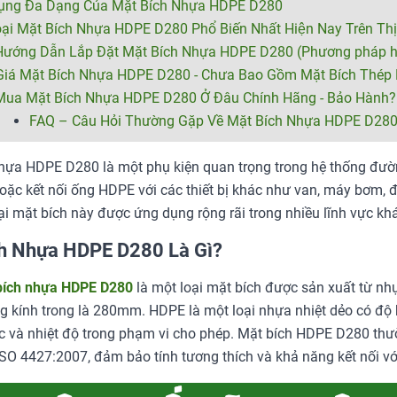
ụng Đa Dạng Của Mặt Bích Nhựa HDPE D280
ại Mặt Bích Nhựa HDPE D280 Phổ Biến Nhất Hiện Nay Trên Thị
Hướng Dẫn Lắp Đặt Mặt Bích Nhựa HDPE D280 (Phương pháp hà
iá Mặt Bích Nhựa HDPE D280 - Chưa Bao Gồm Mặt Bích Thép 
ua Mặt Bích Nhựa HDPE D280 Ở Đâu Chính Hãng - Bảo Hành?
FAQ – Câu Hỏi Thường Gặp Về Mặt Bích Nhựa HDPE D28
hựa HDPE D280 là một phụ kiện quan trọng trong hệ thống đườ
hoặc kết nối ống HDPE với các thiết bị khác như van, máy bơm, 
i mặt bích này được ứng dụng rộng rãi trong nhiều lĩnh vực kh
h Nhựa HDPE D280 Là Gì?
bích nhựa HDPE D280
là một loại mặt bích được sản xuất từ nh
 kính trong là 280mm. HDPE là một loại nhựa nhiệt dẻo có độ 
c và nhiệt độ trong phạm vi cho phép. Mặt bích HDPE D280 thườ
SO 4427:2007, đảm bảo tính tương thích và khả năng kết nối vớ