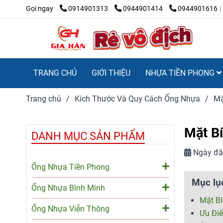
Gọi ngay
0914901313
0944901414
0944901616
TRANG CHỦ
GIỚI THIỆU
NHỰA TIỀN PHONG
Trang chủ
/
Kích Thước Và Quy Cách Ống Nhựa
/
Mặ
Mặt Bí
DANH MỤC SẢN PHẨM
Ngày đă
Ống Nhựa Tiền Phong
Mục lụ
Ống Nhựa Bình Minh
Mặt B
Ống Nhựa Viễn Thông
Ưu Đi