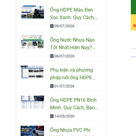
Ống HDPE Màu Đen
Sọc Xanh: Quy Cách,
Ứng Dụng Và Cách
09/07/2026
Chọn Đúng
Ống Nước Nhựa Nào
Tốt Nhất Hiện Nay?
So Sánh PVC, PPR Và
06/07/2026
HDPE
Phụ kiện và phương
pháp nối ống HDPE
đúng kỹ thuật
01/07/2026
Ống HDPE PN16 Bình
Minh: Quy Cách, Báo
Giá Và Cách Chọn
14/05/2026
Đúng Cho Công Trình
Ống Nhựa PVC Phi