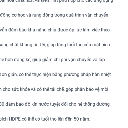
ại hóa chất, axit và kiềm, rất phù hợp cho các ứng dụng
 động cơ học và rung động trong quá trình vận chuyển
vẫn đảm bảo khả năng chịu được áp lực làm việc theo
ung chất kháng tia UV, giúp tăng tuổi thọ của mặt bích
hẹ hơn đáng kể, giúp giảm chi phí vận chuyển và lắp
đơn giản, có thể thực hiện bằng phương pháp hàn nhiệt
àn cho sức khỏe và có thể tái chế, góp phần bảo vệ môi
80 đảm bảo độ kín nước tuyệt đối cho hệ thống đường
bích HDPE có thể có tuổi thọ lên đến 50 năm.