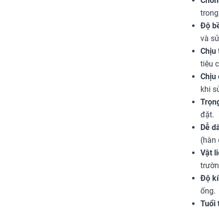
Chốn
trong
Độ bề
và sử
Chịu 
tiêu 
Chịu 
khi s
Trọng
đặt.
Dễ dà
(hàn 
Vật l
trườn
Độ kí
ống.
Tuổi 