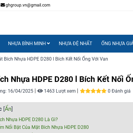
ghgroup.vn@gmail.com
NHỰA BÌNH MINH
NHỰA ĐỆ NHẤT
ỐNG NHỰA GI
t Bích Nhựa HDPE D280 l Bích Kết Nối Ống Với Van
ch Nhựa HDPE D280 l Bích Kết Nối Ố
ng:
16/04/2025
1463 Lượt xem
0 Đánh giá
c
[
Ẩn
]
ích Nhựa HDPE D280 Là Gì?
ểm Nổi Bật Của Mặt Bích Nhựa HDPE D280