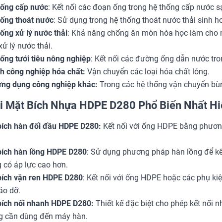
hống cấp nước
: Kết nối các đoạn ống trong hệ thống cấp nước 
ống thoát nước
: Sử dụng trong hệ thống thoát nước thải sinh h
ống xử lý nước thải
: Khả năng chống ăn mòn hóa học làm cho m
ử lý nước thải.
ống tưới tiêu nông nghiệp
: Kết nối các đường ống dẫn nước tron
h công nghiệp hóa chất:
Vận chuyển các loại hóa chất lỏng.
ứng dụng công nghiệp khác:
Trong các hệ thống vận chuyển bùn, 
i Mặt Bích Nhựa HDPE D280 Phổ Biến Nhất Hiệ
bích hàn đối đầu HDPE D280:
Kết nối với ống HDPE bằng phương
bích hàn lồng HDPE D280
: Sử dụng phương pháp hàn lồng để kế
 có áp lực cao hơn.
bích vặn ren HDPE D280
: Kết nối với ống HDPE hoặc các phụ kiệ
áo dỡ.
bích nối nhanh HDPE D280:
Thiết kế đặc biệt cho phép kết nối 
g cần dùng đến máy hàn.