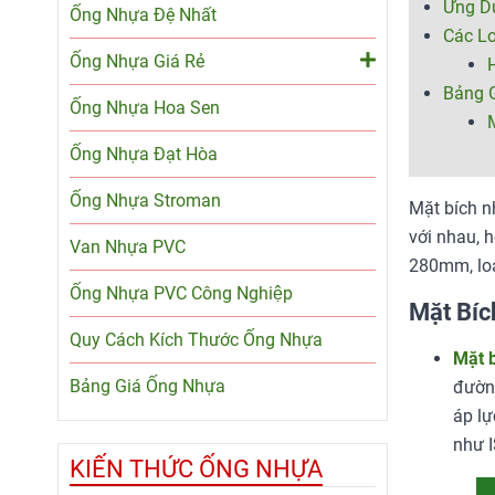
Ứng D
Ống Nhựa Đệ Nhất
Các Lo
Ống Nhựa Giá Rẻ
Bảng G
Ống Nhựa Hoa Sen
M
Ống Nhựa Đạt Hòa
Ống Nhựa Stroman
Mặt bích n
với nhau, 
Van Nhựa PVC
280mm, loạ
Ống Nhựa PVC Công Nghiệp
Mặt Bíc
Quy Cách Kích Thước Ống Nhựa
Mặt 
Bảng Giá Ống Nhựa
đường
áp lự
như I
KIẾN THỨC ỐNG NHỰA