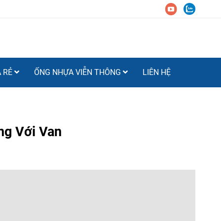
Á RẺ
ỐNG NHỰA VIỄN THÔNG
LIÊN HỆ
ng Với Van