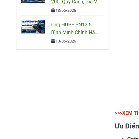
200: Quy Cách, Giá Và
Cách Chọn Đúng Cho
13/05/2026
Công Trình
Ống HDPE PN12.5
Bình Minh Chính Hãng
– Quy Cách, Giá Bán
13/05/2026
Và Tư Vấn Chọn Mua
>>>XEM T
Ưu Điểm