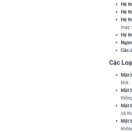
Hệ t
Hệ th
Hệ th
máy x
Hệ th
Ngàn
Các 
Các Loạ
Mặt 
khít.
Mặt 
thống
Mặt 
và th
Mặt 
khôn