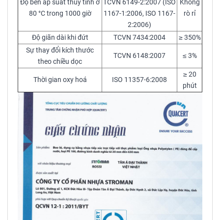
Độ bền áp suất thuỷ tĩnh ở
TCVN 6149-2:2007 (ISO
Không
80 °C trong 1000 giờ
1167-1:2006, ISO 1167-
rò rỉ
2:2006)
Độ giãn dài khi đứt
TCVN 7434:2004
≥ 350%
Sự thay đổi kích thước
TCVN 6148:2007
≤ 3%
theo chiều dọc
≥ 20
Thời gian oxy hoá
ISO 11357-6:2008
phút