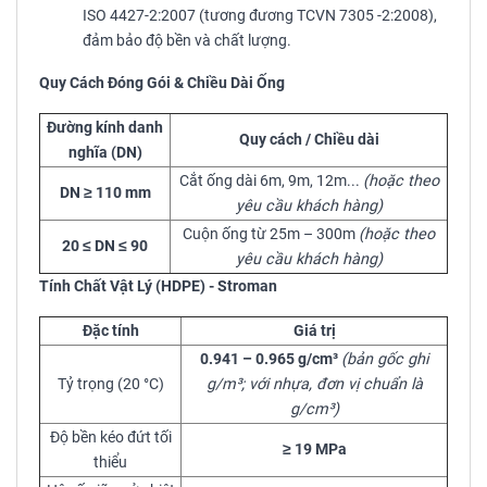
ISO 4427-2:2007 (tương đương TCVN 7305 -2:2008),
đảm bảo độ bền và chất lượng.
Quy Cách Đóng Gói & Chiều Dài Ống
Đường kính danh
Quy cách / Chiều dài
nghĩa (DN)
Cắt ống dài 6m, 9m, 12m...
(hoặc theo
DN ≥ 110 mm
yêu cầu khách hàng)
Cuộn ống từ 25m – 300m
(hoặc theo
20 ≤ DN ≤ 90
yêu cầu khách hàng)
Tính Chất Vật Lý (HDPE) - Stroman
Đặc tính
Giá trị
0.941 – 0.965 g/cm³
(bản gốc ghi
Tỷ trọng (20 °C)
g/m³; với nhựa, đơn vị chuẩn là
g/cm³)
Độ bền kéo đứt tối
≥ 19 MPa
thiểu