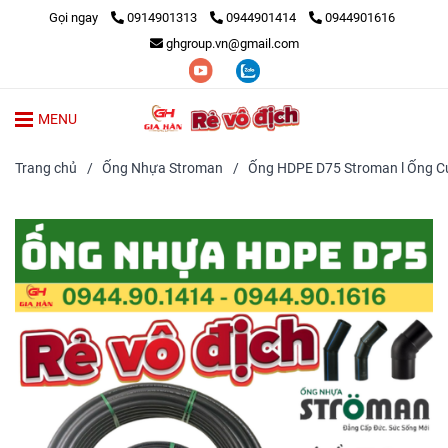
Gọi ngay
0914901313
0944901414
0944901616
ghgroup.vn@gmail.com
MENU
Trang chủ
/
Ống Nhựa Stroman
/
Ống HDPE D75 Stroman l Ống Cu