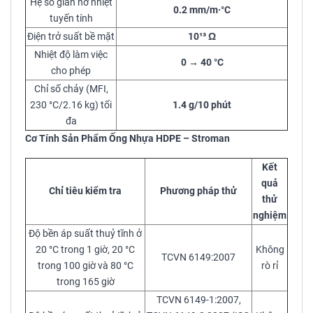
Hệ số giãn nở nhiệt
0.2 mm/m·°C
tuyến tính
Điện trở suất bề mặt
10¹³ Ω
Nhiệt độ làm việc
0 → 40 °C
cho phép
Chỉ số chảy (MFI,
230 °C/2.16 kg) tối
1.4 g/10 phút
đa
Cơ Tính Sản Phẩm Ống Nhựa HDPE – Stroman
Kết
quả
Chỉ tiêu kiểm tra
Phương pháp thử
thử
nghiệm
Độ bền áp suất thuỷ tĩnh ở
20 °C trong 1 giờ, 20 °C
Không
TCVN 6149:2007
trong 100 giờ và 80 °C
rò rỉ
trong 165 giờ
TCVN 6149-1:2007,