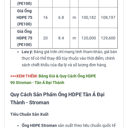
(PE100)
Giá Ống
HDPE 75
16
6.8
m
100,182
108,197
(PE100)
Giá Ống
HDPE 75
20
8.4
m
120,000
129,600
(PE100)
Lưu ý:
Bảng giá trên chỉ mang tính tham khảo, giá bán
thực tế có thể thay đổi tùy thuộc vào thời điểm, chính
sách chiết khấu của đại lý và số lượng đơn hàng.
>>>XEM THÊM:
Bảng Giá & Quy Cách Ống HDPE
90 Stroman - Tân Á Đại Thành
Quy Cách Sản Phẩm Ống HDPE Tân Á Đại
Thành - Stroman
Tiêu Chuẩn Sản Xuất
Ống HDPE Stroman
sản xuất theo tiêu chuẩn quốc tế