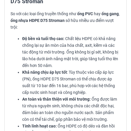
D75 Stroman
So với các loại ống truyền thống như
ống PVC
hay
ống gang
,
ống nhựa HDPE D75 Stroman
sở hữu nhiều ưu điểm vượt
trội:
Độ bền và tuổi thọ cao:
Chất liệu HDPE có khả năng
chống lại sự ăn mòn của hóa chất, axit, kiềm và các
tác động từ môi trường. Ống không bị gỉ sét, không bị
lão hóa dưới ánh nắng mặt trời, giúp tăng tuổi thọ lên
đến hơn 50 năm.
Khả năng chịu áp lực tốt
: Tùy thuộc vào cấp áp lực
(PN), ống HDPE D75 Stroman có thể chịu được áp
suất từ 10 bar đến 16 bar, phù hợp với các hệ thống
cấp nước sinh hoạt và công nghiệp.
An toàn và thân thiện với môi trường:
Ống được làm
từ nhựa nguyên sinh, không chứa các chất độc hại,
đảm bảo an toàn cho nguồn nước sạch. Sản phẩm
còn có thể tái chế, góp phần bảo vệ môi trường.
Tính linh hoạt cao:
Ống HDPE có độ dẻo và đàn hồi