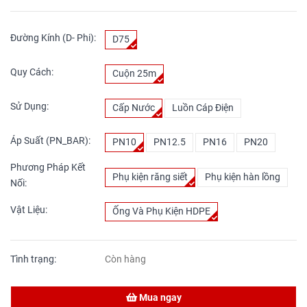
Đường Kính (D- Phi):
D75
Quy Cách:
Cuộn 25m
Sử Dụng:
Cấp Nước
Luồn Cáp Điện
Áp Suất (PN_BAR):
PN10
PN12.5
PN16
PN20
Phương Pháp Kết
Phụ kiện răng siết
Phụ kiện hàn lồng
Nối:
Vật Liệu:
Ống Và Phụ Kiện HDPE
Tình trạng:
Còn hàng
Mua ngay