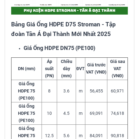
Bảng Giá Ống HDPE D75 Stroman - Tập
đoàn Tân Á Đại Thành Mới Nhất 2025
Giá Ống HDPE DN75 (PE100)
Áp
Chiều
Giá sau
Giá trước
DN (mm)
suất
dày
ĐVT
VAT
VAT (VNĐ)
(PN)
(mm)
(VNĐ)
Giá Ống
HDPE 75
8
3.6
m
56,455
60,971
(PE100)
Giá Ống
HDPE 75
10
4.5
m
69,091
74,618
(PE100)
Giá Ống
HDPE 75
12.5
5.6
m
84,091
90,818