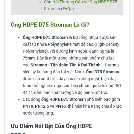
Câu Hỏi Thường Gặp Về Ống HDPE D75
Stroman (FAQs)
Ống HDPE D75 Stroman Là Gì?
Ống HDPE D75 Stroman
là loại ống nhựa được sản
xuất từ nhựa Polyethylene mật độ cao (High-Density
Polyethylene), với đường kính ngoài danh nghĩa là
75mm
. Đây là một trong những sản phẩm chủ lực
của
Stroman - Tập đoàn Tân Á Đại Thành
– thương
hiệu uy tín hàng đầu tại Việt Nam.
Ống D75 Stroman
được sản xuất trên dây chuyền công nghệ hiện đại,
tuân thủ nghiêm ngặt các tiêu chuẩn quốc tế như ISO
4427, đảm bảo chất lượng và độ bền vượt trội.
Các dòng
ống HDPE D75 Stroman
phổ biến bao gồm
PN10
,
PN12.5
và
PN16
, thể hiện khả năng chịu áp lực
nước tương ứng.
Ưu Điểm Nổi Bật Của Ống HDPE