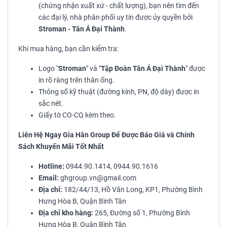
(chứng nhận xuất xứ - chất lượng), bạn nên tìm đến
các đại lý, nhà phân phối uy tín được ủy quyền bởi
Stroman - Tân Á Đại Thành
.
Khi mua hàng, bạn cần kiểm tra:
Logo "
Stroman
" và "
Tập Đoàn Tân Á Đại Thành
" được
in rõ ràng trên thân ống.
Thông số kỹ thuật (đường kính, PN, độ dày) được in
sắc nét.
Giấy tờ CO-CQ kèm theo.
Liên Hệ Ngay Gia Hân Group Để Được Báo Giá và Chính
Sách Khuyến Mãi Tốt Nhất
Hotline:
0944.90.1414, 0944.90.1616
Email:
ghgroup.vn@gmail.com
Địa chỉ:
182/44/13, Hồ Văn Long, KP1, Phường Bình
Hưng Hòa B, Quận Bình Tân
Địa chỉ kho hàng:
265, Đường số 1, Phường Bình
Hưng Hòa B, Quận Bình Tân