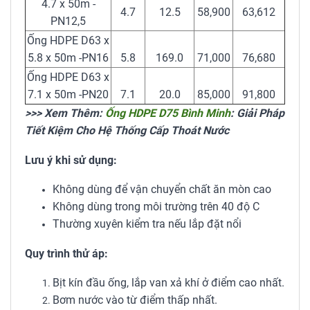
4.7 x 50m -
4.7
12.5
58,900
63,612
PN12,5
Ống HDPE D63 x
5.8 x 50m -PN16
5.8
169.0
71,000
76,680
Ống HDPE D63 x
7.1 x 50m -PN20
7.1
20.0
85,000
91,800
>>> Xem Thêm:
Ống HDPE D75 Bình Minh
: Giải Pháp
Tiết Kiệm Cho Hệ Thống Cấp Thoát Nước
Lưu ý khi sử dụng:
Không dùng để vận chuyển chất ăn mòn cao
Không dùng trong môi trường trên 40 độ C
Thường xuyên kiểm tra nếu lắp đặt nổi
Quy trình thử áp:
Bịt kín đầu ống, lắp van xả khí ở điểm cao nhất.
Bơm nước vào từ điểm thấp nhất.