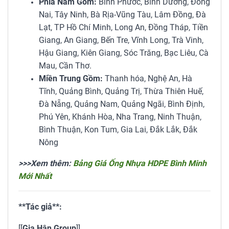
Phía Nam Gồm:
Bình Phước, Bình Dương, Đồng
Nai, Tây Ninh, Bà Rịa-Vũng Tàu, Lâm Đồng, Đà
Lạt, TP Hồ Chí Minh, Long An, Đồng Tháp, Tiền
Giang, An Giang, Bến Tre, Vĩnh Long, Trà Vinh,
Hậu Giang, Kiên Giang, Sóc Trăng, Bạc Liêu, Cà
Mau, Cần Thơ.
Miền Trung Gồm:
Thanh hóa, Nghệ An, Hà
Tĩnh, Quảng Bình, Quảng Trị, Thừa Thiên Huế,
Đà Nẵng, Quảng Nam, Quảng Ngãi, Bình Định,
Phú Yên, Khánh Hòa, Nha Trang, Ninh Thuận,
Bình Thuận, Kon Tum, Gia Lai, Đắk Lắk, Đắk
Nông
>>>Xem thêm:
Bảng Giá Ống Nhựa HDPE Bình Minh
Mới Nhất
**Tác giả**:
[[
Gia Hân Group
]]