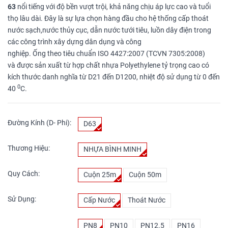
63
nổi tiếng với độ bền vượt trội, khả năng chịu áp lực cao và tuổi
thọ lâu dài. Đây là sự lựa chọn hàng đầu cho hệ thống cấp thoát
nước sạch,nước thủy cục, dẫn nước tưới tiêu, luồn dây điện trong
các công trình xây dựng dân dụng và công
nghiệp. Ống theo tiêu chuẩn ISO 4427:2007 (TCVN 7305:2008)
và được sản xuất từ hợp chất nhựa Polyethylene tỷ trọng cao có
kích thước danh nghĩa từ D21 đến D1200, nhiệt độ sử dụng từ 0 đến
0
40
C.
Đường Kính (D- Phi):
D63
Thương Hiệu:
NHỰA BÌNH MINH
Quy Cách:
Cuộn 25m
Cuộn 50m
Sử Dụng:
Cấp Nước
Thoát Nước
PN8
PN10
PN12.5
PN16