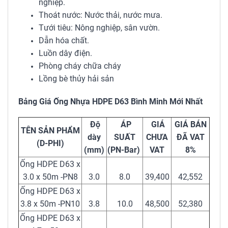
nghiệp.
Thoát nước: Nước thải, nước mưa.
Tưới tiêu: Nông nghiệp, sân vườn.
Dẫn hóa chất.
Luồn dây điện.
Phòng cháy chữa cháy
Lồng bè thủy hải sản
Bảng Giá Ống Nhựa HDPE D63 Bình Minh Mới Nhất
Độ
ÁP
GIÁ
GIÁ BÁN
TÊN SẢN PHẨM
dày
SUẤT
CHƯA
ĐÃ VAT
(D-PHI)
(mm)
(PN-Bar)
VAT
8%
Ống HDPE D63 x
3.0 x 50m -PN8
3.0
8.0
39,400
42,552
Ống HDPE D63 x
3.8 x 50m -PN10
3.8
10.0
48,500
52,380
Ống HDPE D63 x