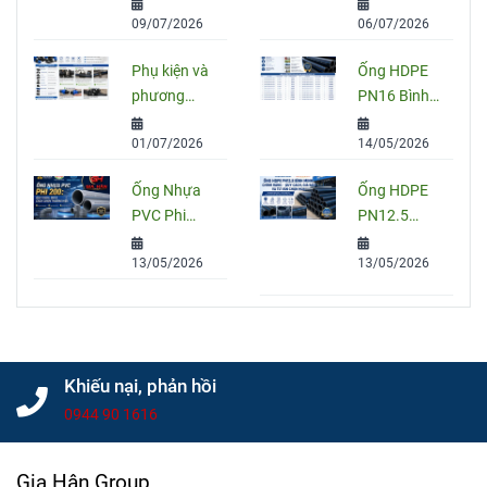
Sọc Xanh:
Tốt Nhất
09/07/2026
06/07/2026
Quy Cách,
Hiện Nay?
Ứng Dụng
So Sánh
Phụ kiện và
Ống HDPE
Và Cách
PVC, PPR
phương
PN16 Bình
Chọn Đúng
Và HDPE
pháp nối
Minh: Quy
01/07/2026
14/05/2026
ống HDPE
Cách, Báo
đúng kỹ
Giá Và Cách
Ống Nhựa
Ống HDPE
thuật
Chọn Đúng
PVC Phi
PN12.5
Cho Công
200: Quy
Bình Minh
Trình
13/05/2026
13/05/2026
Cách, Giá
Chính Hãng
Và Cách
– Quy Cách,
Chọn Đúng
Giá Bán Và
Cho Công
Tư Vấn
Trình
Chọn Mua
Khiếu nại, phản hồi
0944 90 1616
Gia Hân Group