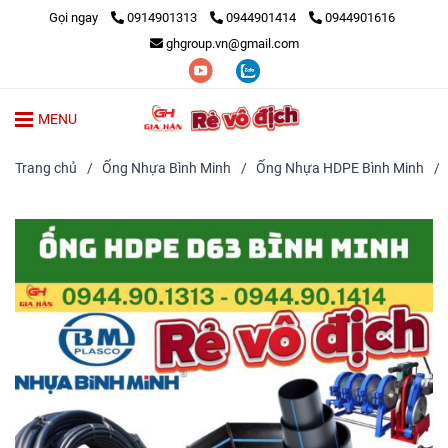
Gọi ngay
0914901313
0944901414
0944901616
ghgroup.vn@gmail.com
MENU
Trang chủ
/
Ống Nhựa Bình Minh
/
Ống Nhựa HDPE Bình Minh
/