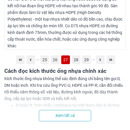
kết nối hai đoạn ống HDPE với nhau tạo thành góc 90 độ. Sản
phẩm được làm từ vật liệu nhựa HDPE (High-Density
Polyethylene) - một loại nhựa nhiệt dẻo có độ bền cao, chịu được
áp lực lớn và chống ăn mòn tốt. Co D75 nhựa HDPE có đường
kính danh định 75mm, thường được sử dụng trong các hệ thống
cấp thoát nước, dẫn hóa chất, hoặc các ứng dụng công nghiệp
khác
...
...
25
26
27
28
29
Cách đọc kích thước ống nhựa chính xác
Kích thước ống nhựa không thể xác định đúng chỉ bằng tên gọi D,
DN hoặc inch. Khi tra cứu ống PVC-U, HDPE và PP-R, cần đối chiếu
tối thiểu năm thông số: vật liệu, đường kính ngoài, độ dày thành
ống, cấp áp lực hoặc SDR và kiểu kết nối.
D hoặc Ø: Trên nhiều catalogue tại Việt Nam, đây là đường
kính ngoài của ống, tính bằng milimét. Ví dụ, D110 thường
Xem tất cả
được hiểu là ống có đường kính ngoài danh nghĩa 110 mm,
không phải 110 inch.