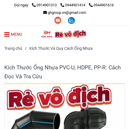
Gọi ngay
0914901313
0944901414
0944901616
ghgroup.vn@gmail.com
MENU
Trang chủ
/
Kích Thước Và Quy Cách Ống Nhựa
Kích Thước Ống Nhựa PVC-U, HDPE, PP-R: Cách
Đọc Và Tra Cứu