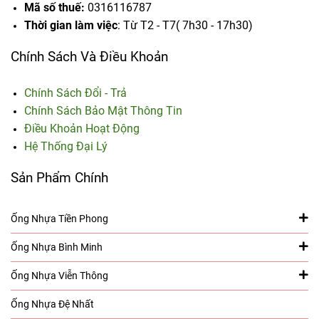
vật tư, catalogue, chứng nhận sản phẩm và yêu cầu của đơn
Mã số thuế:
0316116787
vị tư vấn hoặc chủ đầu tư.
Thời gian làm việc
: Từ T2 - T7( 7h30 - 17h30)
Tra cứu theo vật liệu và thương hiệu
Chính Sách Và Điều Khoản
Ống PVC Tiền Phong
Ống HDPE Tiền Phong
Chính Sách Đổi - Trả
Ống PP-R Tiền Phong
Chính Sách Bảo Mật Thông Tin
Ống PVC Bình Minh
Điều Khoản Hoạt Động
Ống HDPE Bình Minh
Hệ Thống Đại Lý
Ống PP-R Bình Minh
Bảng giá ống nhựa
Sản Phẩm Chính
Ống Nhựa Tiền Phong
Ống Nhựa Bình Minh
Ống Nhựa Viễn Thông
Ống Nhựa Đệ Nhất