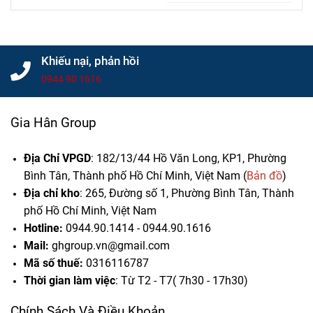
Chọn Đúng
Giá Bán Và
Cho Công
Tư Vấn
Trình
Chọn Mua
Khiếu nại, phản hồi
0944 90 1616
Gia Hân Group
Địa Chỉ VPGD
: 182/13/44 Hồ Văn Long, KP1, Phường
Bình Tân, Thành phố Hồ Chí Minh, Việt Nam (
Bản đồ
)
Địa chỉ kho
: 265, Đường số 1, Phường Bình Tân,
Thành
phố Hồ Chí Minh, Việt Nam
Hotline:
0944.90.1414 - 0944.90.1616
Mail:
ghgroup.vn@gmail.com
Mã số thuế:
0316116787
Thời gian làm việc
: Từ T2 - T7( 7h30 - 17h30)
Chính Sách Và Điều Khoản