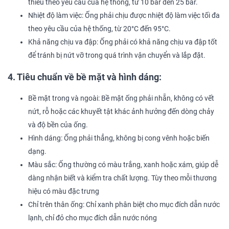
thiểu theo yêu cầu của hệ thống, từ 10 bar đến 25 bar.
Nhiệt độ làm việc: Ống phải chịu được nhiệt độ làm việc tối đa
theo yêu cầu của hệ thống, từ 20°C đến 95°C.
Khả năng chịu va đập: Ống phải có khả năng chịu va đập tốt
để tránh bị nứt vỡ trong quá trình vận chuyển và lắp đặt.
4. Tiêu chuẩn về bề mặt và hình dáng:
Bề mặt trong và ngoài: Bề mặt ống phải nhẵn, không có vết
nứt, rỗ hoặc các khuyết tật khác ảnh hưởng đến dòng chảy
và độ bền của ống.
Hình dáng: Ống phải thẳng, không bị cong vênh hoặc biến
dạng.
Màu sắc: Ống thường có màu trắng, xanh hoặc xám, giúp dễ
dàng nhận biết và kiểm tra chất lượng. Tùy theo mỗi thương
hiệu có màu đặc trưng
Chỉ trên thân ống: Chỉ xanh phân biệt cho mục đích dẫn nước
lạnh, chỉ đỏ cho mục đích dẫn nước nóng