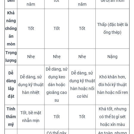
bền
tốt
dễ bị ăn mòn
năm
năm
Khả
năng
Thấp (đặc biệt là
chống
Tốt
Tốt
Tốt
ống thép)
ăn
mòn
Trọng
Nhẹ
Nhẹ
Nhẹ
Nặng
lượng
Dễ dàng, sử
Dễ
Dễ dàng, sử
Dễ dàng, sử
dụng keo
Khó khăn hơn,
dàng
dụng kỹ thuật
dụng kỹ thuật
dán hoặc
đòi hỏi kỹ thuật
lắp
hàn hoặc nối
hàn nhiệt
gioăng cao
hàn hoặc nối ren
đặt
cơ khí
su
Tính
Khá tốt, nhưng
Tốt, bề mặt
thẩm
Tốt
Tốt
có thể bị gỉ sét
nhẵn mịn
mỹ
hoặc xỉn màu
Có thể gây
An toàn, nhưng