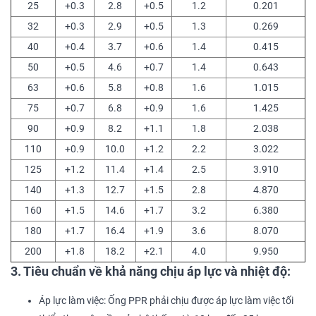
25
+0.3
2.8
+0.5
1.2
0.201
32
+0.3
2.9
+0.5
1.3
0.269
40
+0.4
3.7
+0.6
1.4
0.415
50
+0.5
4.6
+0.7
1.4
0.643
63
+0.6
5.8
+0.8
1.6
1.015
75
+0.7
6.8
+0.9
1.6
1.425
90
+0.9
8.2
+1.1
1.8
2.038
110
+0.9
10.0
+1.2
2.2
3.022
125
+1.2
11.4
+1.4
2.5
3.910
140
+1.3
12.7
+1.5
2.8
4.870
160
+1.5
14.6
+1.7
3.2
6.380
180
+1.7
16.4
+1.9
3.6
8.070
200
+1.8
18.2
+2.1
4.0
9.950
3. Tiêu chuẩn về khả năng chịu áp lực và nhiệt độ:
Áp lực làm việc: Ống PPR phải chịu được áp lực làm việc tối