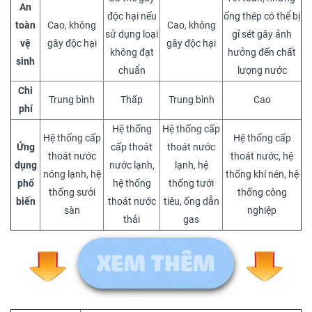
An
độc hại nếu
ống thép có thể bị
toàn
Cao, không
Cao, không
sử dụng loại
gỉ sét gây ảnh
vệ
gây độc hại
gây độc hại
không đạt
hưởng đến chất
sinh
chuẩn
lượng nước
Chi
Trung bình
Thấp
Trung bình
Cao
phí
Hệ thống
Hệ thống cấp
Hệ thống cấp
Hệ thống cấp
Ứng
cấp thoát
thoát nước
thoát nước
thoát nước, hệ
dụng
nước lạnh,
lạnh, hệ
nóng lạnh, hệ
thống khí nén, hệ
phổ
hệ thống
thống tưới
thống sưởi
thống công
biến
thoát nước
tiêu, ống dẫn
sàn
nghiệp
thải
gas