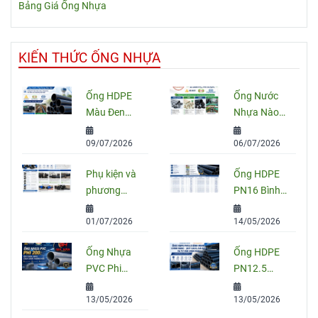
Bảng Giá Ống Nhựa
KIẾN THỨC ỐNG NHỰA
Ống HDPE
Ống Nước
Màu Đen
Nhựa Nào
Sọc Xanh:
Tốt Nhất
09/07/2026
06/07/2026
Quy Cách,
Hiện Nay?
Ứng Dụng
So Sánh
Phụ kiện và
Ống HDPE
Và Cách
PVC, PPR
phương
PN16 Bình
Chọn Đúng
Và HDPE
pháp nối
Minh: Quy
01/07/2026
14/05/2026
ống HDPE
Cách, Báo
đúng kỹ
Giá Và Cách
Ống Nhựa
Ống HDPE
thuật
Chọn Đúng
PVC Phi
PN12.5
Cho Công
200: Quy
Bình Minh
Trình
13/05/2026
13/05/2026
Cách, Giá
Chính Hãng
Và Cách
– Quy Cách,