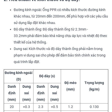
Đường kính ngoài: Ống PPR có nhiều kích thước đường kính
khác nhau, từ 20mm đến 200mm, để phù hợp với các yêu cầu
sử dụng lắp đặt khác nhau.
Độ dày thành ống: Độ dày thành ống từ 2.3mm -
33.2mm phải đảm bảo khả năng chịu áp lực và nhiệt độ theo
thiết kế của hệ thống.
Dung sai: Kích thước và độ dày thành ống phải nằm trong
phạm vi dung sai cho phép để đảm bảo tính chính xác trong
quá trình lắp đặt.
Đường kính ngoài
Độ dày (s)
(D)
Độ méo
Trọng lượng
Danh
Dung
Danh
Dung
(mm)
(kg/m)
định
sai
định
sai
(mm)
(mm)
(mm)
(mm)
20
+0.3
2.3
+0.5
1.2
0.130