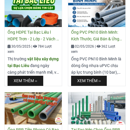
Ống HDPE Tại Bạc Liêu l
Ống PVC PN10 Bình Minh:
HDPE Trơn - 2 Lớp - 2 Vách -
Kích Thước, Giá Bán & Ứng
Xoắn Cam
Dụng
30/05/2025
|
784 Lượt
02/05/2026
|
362 Lượt
xem
xem
Thị trường
vật liệu xây dựng
Ống PVC PN10 Bình Minh là
tại Bạc Liêu
đang ngày
dòng ống nhựa uPVC chịu
càng phát triển mạnh mẽ, và
áp lực trung bình (10 bar),
ống HDPE (High-Density
sản xuất theo tiêu chuẩn
XEM THÊM ››
XEM THÊM ››
Polyethylene) là một lựa
ISO 1452 / TCVN 8491,
chọn hàng đầu cho nhiều dự
chuyên dùng cho hệ thống
án từ cấp thoát nước, hạ
cấp nước dân dụng và công
tầng ngầm điện đến tưới tiêu
trình. Sản phẩm có độ bền
nông nghiệp. Với những đặc
cao (>50 năm), chống ăn
tính vượt trội về độ bền, tuổi
mòn, dễ thi công và chi phí
thọ và khả năng chịu được
tối ưu hơn HDPE. PN10 phù
Ống PPR Tiền Phong Có Bao
Tại Sao Nên Chọn Ống PPR