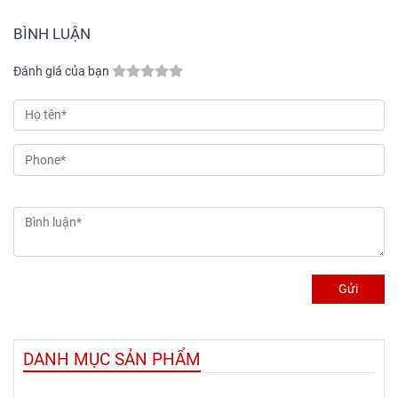
nước, xử lý hóa chất và dẫn
nghiệp. Khi chọn mua,
khí. Tài liệu này cung cấp
khách hàng cần xác định
BÌNH LUẬN
các thông số chính thức,
đúng loại ống, độ dày, áp lực
đảm bảo tính chính xác kỹ
PN, tiêu chuẩn sản xuất và
Đánh giá của bạn
thuật, giúp bạn dễ dàng lựa
thương hiệu để tránh mua
chọn sản phẩm HDPE Tiền
sai quy cách.
Phong phù hợp với tiêu
chuẩn dự án.
Gửi
DANH MỤC SẢN PHẨM