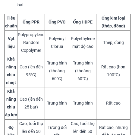
loại.
Tiêu
Ống kim loại
Ống PPR
Ống PVC
Ống HDPE
chuẩn
(thép, đồng)
Polypropylene
Vật
Polyvinyl
Polyethylene
Random
Thép, đồng
liệu
Clorua
mật độ cao
Copolymer
Khả
Trung bình
Trung bình
năng
Cao (lên đến
Rất cao (hơn
(khoảng
(khoảng
chịu
95°C)
100°C)
60°C)
60°C)
nhiệt
Khả
năng
Cao (lên đến
Trung bình
Trung bình
Rất cao
chịu
25 bar)
áp lực
Cao, tuổi thọ
Cao, tuổi thọ
Độ
Tương đối
Rất cao, nhưng
lên đến 50
lên đến 50