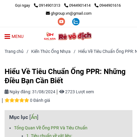
Gọi ngay
0914901313
0944901414
0944901616
ghgroup.vn@gmail.com
MENU
Trang chủ
/
Kiến Thức Ống Nhựa
/
Hiểu Về Tiêu Chuẩn Ống PPR: 
Hiểu Về Tiêu Chuẩn Ống PPR: Những
Điều Bạn Cần Biết
Ngày đăng:
31/08/2024
2723 Lượt xem
0 Đánh giá
Mục lục
[
Ẩn
]
Tổng Quan Về Ống PPR Và Tiêu Chuẩn
1. Tiêu chuẩn về vật liệu: