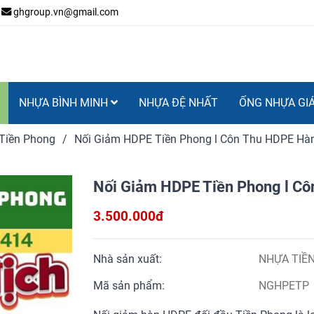
ghgroup.vn@gmail.com
NHỰA BÌNH MINH
NHỰA ĐỆ NHẤT
ỐNG NHỰA GI
Tiền Phong
/
Nối Giảm HDPE Tiền Phong l Côn Thu HDPE Hà
Nối Giảm HDPE Tiền Phong l C
3.500.000đ
Nhà sản xuất:
NHỰA TIỀ
Mã sản phẩm:
NGHPETP