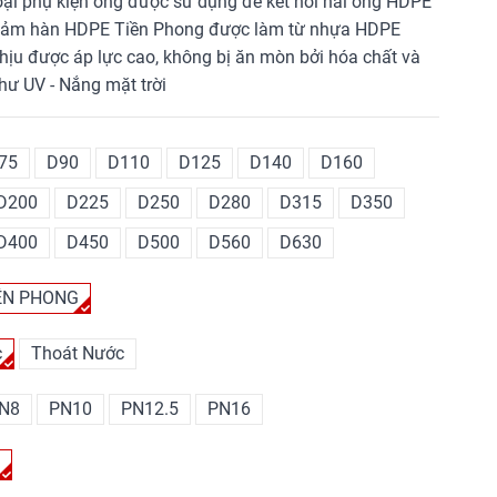
ại phụ kiện ống được sử dụng để kết nối hai ống HDPE
i giảm hàn HDPE Tiền Phong được làm từ nhựa HDPE
chịu được áp lực cao, không bị ăn mòn bởi hóa chất và
hư UV - Nắng mặt trời
75
D90
D110
D125
D140
D160
D200
D225
D250
D280
D315
D350
D400
D450
D500
D560
D630
ỀN PHONG
c
Thoát Nước
N8
PN10
PN12.5
PN16
t