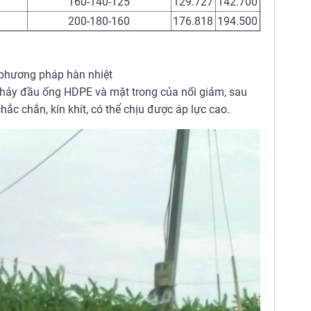
160-140-125
129.727
142.700
200-180-160
176.818
194.500
phương pháp hàn nhiệt
hảy đầu ống HDPE và mặt trong của nối giảm, sau
hắc chắn, kín khít, có thể chịu được áp lực cao.