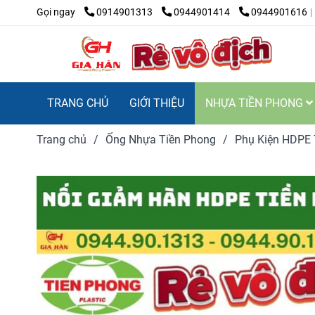
Gọi ngay
0914901313
0944901414
0944901616
TRANG CHỦ
GIỚI THIỆU
NHỰA TIỀN PHONG
Trang chủ
/
Ống Nhựa Tiền Phong
/
Phụ Kiện HDPE 