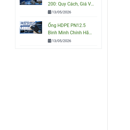
200: Quy Cách, Giá Và
Cách Chọn Đúng Cho
13/05/2026
Công Trình
Ống HDPE PN12.5
Bình Minh Chính Hãng
– Quy Cách, Giá Bán
13/05/2026
Và Tư Vấn Chọn Mua