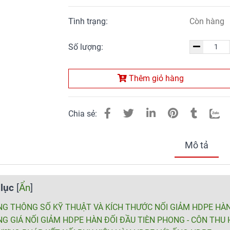
Tình trạng:
Còn hàng
Số lượng:
Thêm giỏ hàng
Chia sẻ:
Mô tả
lục
[
Ẩn
]
G THÔNG SỐ KỸ THUẬT VÀ KÍCH THƯỚC NỐI GIẢM HDPE HÀN
G GIÁ NỐI GIẢM HDPE HÀN ĐỐI ĐẦU TIÈN PHONG - CÔN THU