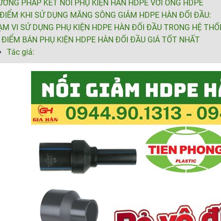
ƠNG PHÁP KẾT NỐI PHỤ KIỆN HÀN HDPE VỚI ỐNG HDPE
ĐIỂM KHI SỬ DỤNG MĂNG SÔNG GIẢM HDPE HÀN ĐỐI ĐẦU:
ẠM VI SỬ DỤNG PHỤ KIỆN HDPE HÀN ĐỐI ĐẦU TRONG HỆ TH
 ĐIỂM BÁN PHỤ KIỆN HDPE HÀN ĐỐI ĐẦU GIÁ TỐT NHẤT
Tác giả: