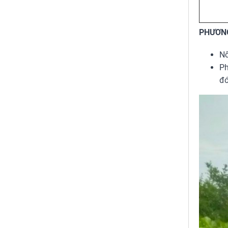
PHƯƠNG
Nố
Ph
đó