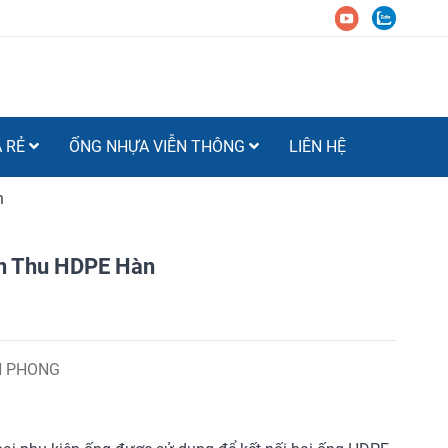
Á RẺ
ỐNG NHỰA VIỄN THÔNG
LIÊN HỆ
n
ôn Thu HDPE Hàn
N PHONG