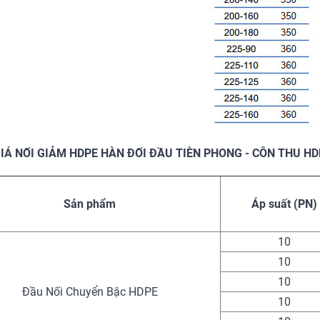
IÁ NỐI GIẢM HDPE HÀN ĐỐI ĐẦU TIÈN PHONG - CÔN THU H
Sản phẩm
Áp suất (PN)
10
10
10
Đầu Nối Chuyển Bậc HDPE
10