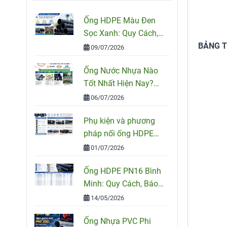
Ống HDPE Màu Đen
Sọc Xanh: Quy Cách,
Ứng Dụng Và Cách
BẢNG T
09/07/2026
Chọn Đúng
Ống Nước Nhựa Nào
Tốt Nhất Hiện Nay?
So Sánh PVC, PPR Và
06/07/2026
HDPE
Phụ kiện và phương
pháp nối ống HDPE
đúng kỹ thuật
01/07/2026
Ống HDPE PN16 Bình
Minh: Quy Cách, Báo
Giá Và Cách Chọn
14/05/2026
Đúng Cho Công Trình
Ống Nhựa PVC Phi