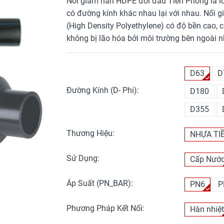
Nối giảm hàn HDPE đối đầu Tiền Phong là lo
có đường kính khác nhau lại với nhau. Nố
(High Density Polyethylene) có độ bền cao, 
không bị lão hóa bởi môi trường bên ngoài n
D63
D
Đường Kính (D- Phi):
D180
D355
Thương Hiệu:
NHỰA TI
Sử Dụng:
Cấp Nướ
Áp Suất (PN_BAR):
PN6
P
Phương Pháp Kết Nối:
Hàn nhiệ