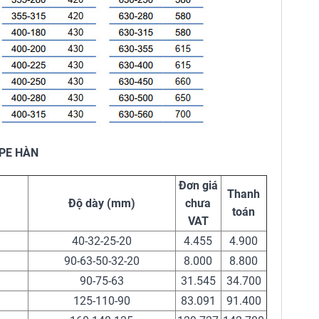
DPE HÀN
Đơn giá
Thanh
Độ dày (mm)
chưa
toán
VAT
40-32-25-20
4.455
4.900
90-63-50-32-20
8.000
8.800
90-75-63
31.545
34.700
125-110-90
83.091
91.400